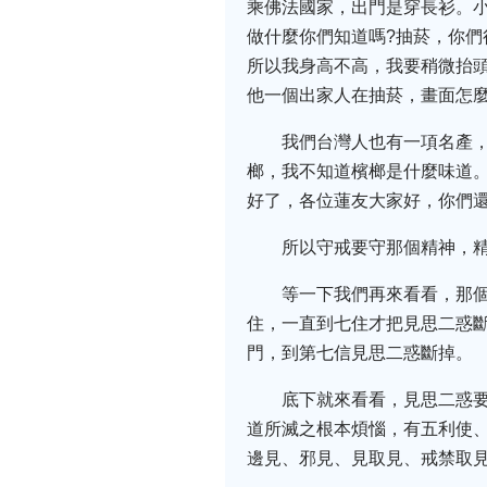
乘佛法國家，出門是穿長衫。
做什麼你們知道嗎?抽菸，你
所以我身高不高，我要稍微抬
他一個出家人在抽菸，畫面怎
我們台灣人也有一項名產
榔，我不知道檳榔是什麼味道
好了，各位蓮友大家好，你們還
所以守戒要守那個精神，
等一下我們再來看看，那
住，一直到七住才把見思二惑
門，到第七信見思二惑斷掉。
底下就來看看，見思二惑
道所滅之根本煩惱，有五利使
邊見、邪見、見取見、戒禁取