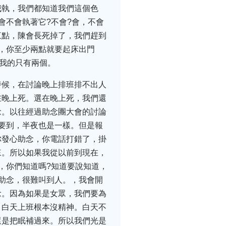
我執，我們都知道我們這個色
會不會執著它?不會?會，不會
三點，陳會長死掉了，我們趕到
，你至少兩點就要起床出門
答我的只有兩個。
時候，在討論晚上排班排不出人
在晚上死。選在晚上死，我們還
念。以往經過助念團大會的討論
要到，半夜也是一樣。但是報
你發心助念，你電話打錯了，掛
來。所以如果我從以前到現在，
，你們知道嗎?知道要說知道，
助念，很難叫到人。，我會開
念。因為如果是女眾，我們要為
，白天上班根本沒精神。白天不
還是把眠補過來。所以我們光是