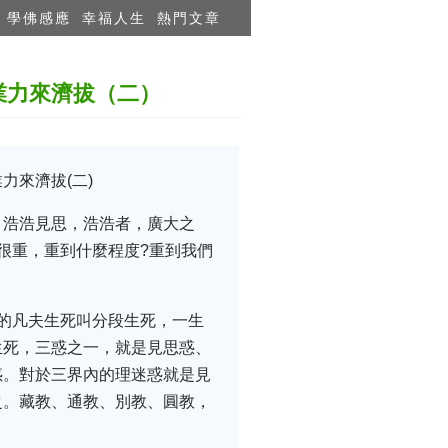
學佛感應
幸福人生
熱門文章
業力來濟拔（二）
來濟拔(二)
，浩浩見思，浩浩者，廣大之
很重，重到什麼程度?重到我們
的凡夫生死叫分段生死，一生
生死，三惑之一，就是見思惑、
惑。對於三界內的理迷惑就是見
之。藏教、通教、別教、圓教，