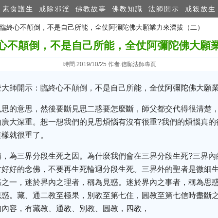
素食護生
戒除邪淫
佛教故事
佛教知識
法師開示
戒殺放生
師：臨終心不顛倒，不是自己所能，全仗阿彌陀佛大願業力來濟拔（二）
心不顛倒，不是自己所能，全仗阿彌陀佛大願
時間:2019/10/25 作者:信願法師專頁
大師開示：臨終心不顛倒，不是自己所能，全仗阿彌陀佛大願業力
見思的意思，然後要斷見思二惑要怎麼斷，師父都交代得很清楚
廣大深重。想一想我們的見思煩惱有沒有很重?我們的煩惱真的
這樣就很重了。
稱，為三界分段生死之因。為什麼我們會在三界分段生死?三界內
世好好的念佛，不要再生死輪迴分段生死。三界外的聖者是微細
惑之一，迷於界內之理者，稱為見惑。迷於界內之事者，稱為思
思惑。藏、通二教至極果，別教至第七住，圓教至第七信時盡斷
的內容，有藏教、通教、別教、圓教，四教，