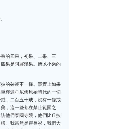
教。
小乘的四果，初果、二果、三
，四果是阿羅漢果。所以小乘的
家披的袈裟不一樣。事實上如果
注重釋迦牟尼佛原始時代的一切
十戒，二百五十戒，沒有一條戒
毒藥，這一些都在禁止範圍之
參訪他們泰國寺院，他們比丘披
一樣。我當然是穿長衫，我們大