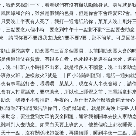
斷，我們來探討一下，看看我們有沒有辦法斷除身見。身見就是
風因緣和合的，雖然是假我的色身，但是你會不會疼愛它?會。
，只要晚上半夜有人死了，我打一通電話給你，某某人晚上剛好
時，三點要念八個小時，要念到中午十一點對不對?三點要去助念
來，請問你要不要跟我去助念?要不要?要，那不簡單。可是回
本願山彌陀講堂，助念團有三百多個團員，以前開助念團大會的
都是佛道師父在負責。有很多亡者，他死掉不是選在白天死，選
人，晚上排班八小時排不出來。就是很多人不願意，晚上出來助
一班救火班，怎樣救火?就是二十四小時隨叫隨到，電話一通知就
半夜有事電話打去，喂喂喂…某某人，現在有人半夜舍報了，請
上會有人打電話來，要求助念，所以晚上睡覺之前，把電話拿起
助念，我幾乎不曾推辭，半夜的，為什麼?為什麼我會這麼發心
們知道嗎?不知道我告訴你們，你們就知道。就是因為晚上要叫人
出來助念，要注意到女眾的安全問題，通常我都開車去接人家助
很難叫到人去助念。如果白天要上班的人，他整個晚上都沒睡覺
白天十一點，沒有關係吃飽飯後，再繼續睡，睡到半夜十二點，