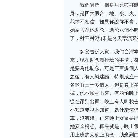
我們講第一個身見比較好
身，是四大假合，地、水、火、
我才不相信。如果你說你不會
她家去為她助念，助念八個小
了，對不對?如果是冬天寒流又
師父告訴大家，我們台灣
來，現在助念團排班的事情，
是要為他助念。可是三百多個
之後，有人就建議，特別成立
名的有三十多個人，但是真正
掉，他不願意出來。有的怕晚
從在家到出家，晚上有人叫我去
不知道要說不知道。為什麼你
車，沒有錯，再來晚上女眾要
她安全構想。再來就是，晚上
用上班的人晚上助念，助念到