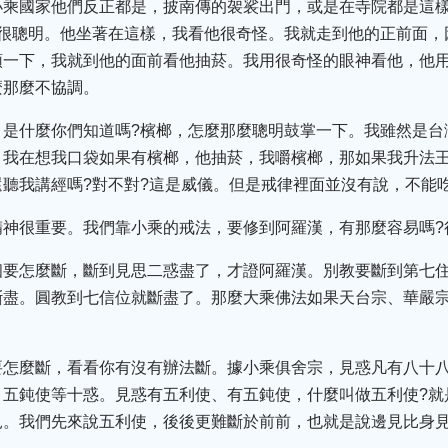
小乘國家他們反正都是，披南傳的袈裟出門，或是在寺院都是這
們很聰明。他坐著在這樣，我看他很奇怪。我就走到他的正前面，
頭一下，我就到他的面前看他抽菸。我用很奇怪的眼神看他，他
麼那麼不協調。
，是什麼你們知道嗎?檳榔，怎麼那麼聰明鼓掌一下。我雖然是台
。我在想我口袋如果有檳榔，他抽菸，我嚼檳榔，那如果我升法
聽我講經嗎?對不對?這是威儀。但是戒律裡面並沒有說，不能
精神很重要。我們靠小乘的戒法，要修到阿羅漢，有那麼容易嗎?
個要怎麼斷，斷到見思二惑盡了，才證阿羅漢。別教要斷到第七
斷盡。圓教到七信位就斷盡了。那麼大乘佛法如果天台宗、華嚴
要怎麼斷，看看你有沒有辦法斷。據小乘俱舍宗，見惑凡有八十
、五鈍使等十惑。見惑有五利使、有五鈍使，什麼叫做五利使?就
見。我們先來說五利使，後後更難斷於前前，也就是說邊見比身