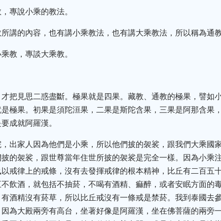
教，專說小乘的教法。
教所講的內容，也有講小乘教法，也有講大乘教法，所以稱為通
小乘教，專談大乘教。
，才把見思二惑盡斷。極果就是四果。藏教、通教的極果，譬如
就是極果。初果是須陀洹果，二果是斯陀含果，三果是阿那含果
是要成就阿羅漢。
院，出家人因為他們是小乘，所以他們披的袈裟，跟我們大乘國
們披的袈裟，跟世尊當年住世所披的袈裟是完全一樣。因為小乘
執以戒律上的戒條，沒有去發揮戒律的根本精神，比丘有二百五
五不飲酒，就包括不抽菸，不喝有酒精、痲醉，或者安眠方面的
，有酒精沒有菸草，所以比丘戒沒有一條戒是禁菸。我到泰國去
，因為大殿兩旁有高台，坐著好像是阿羅漢，坐在佛菩薩的兩旁