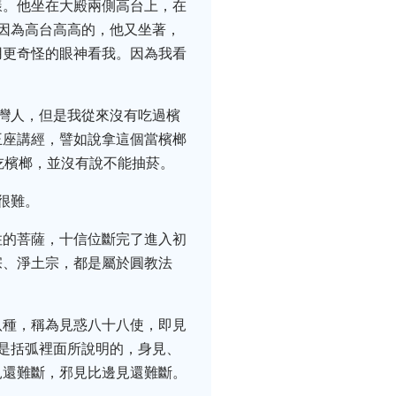
樣。他坐在大殿兩側高台上，在
因為高台高高的，他又坐著，
用更奇怪的眼神看我。因為我看
灣人，但是我從來沒有吃過檳
王座講經，譬如說拿這個當檳榔
吃檳榔，並沒有說不能抽菸。
很難。
住的菩薩，十信位斷完了進入初
宗、淨土宗，都是屬於圓教法
八種，稱為見惑八十八使，即見
是括弧裡面所說明的，身見、
見還難斷，邪見比邊見還難斷。