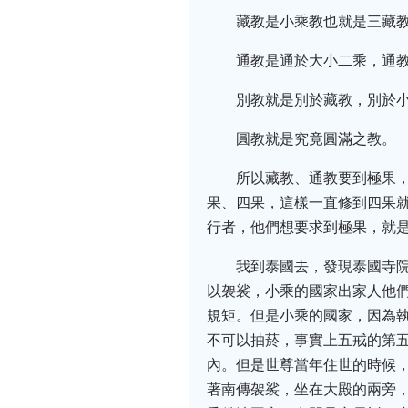
藏教是小乘教也就是三藏
通教是通於大小二乘，通
別教就是別於藏教，別於
圓教就是究竟圓滿之教。
所以藏教、通教要到極果
果、四果，這樣一直修到四果
行者，他們想要求到極果，就
我到泰國去，發現泰國寺
以袈裟，小乘的國家出家人他
規矩。但是小乘的國家，因為
不可以抽菸，事實上五戒的第
內。但是世尊當年住世的時候
著南傳袈裟，坐在大殿的兩旁