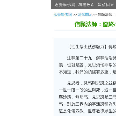
念覺學佛網
積德改命
深信因果
念覺學佛網
>>
法師開示
>> 信願法
信願法師：臨終
【往生淨土仗佛願力】傳燈
注釋第二十九，解釋浩浩
義，也就是說，見思煩惱非常的
不知道，我們的煩惱有多重，
見思者，見惑與思惑之並
一世一段一段的生與死，這一
塵沙惑、無明惑。見思惑是三
惑，對於三界內的事迷惑稱為
這是化儀四教。世尊教導眾生