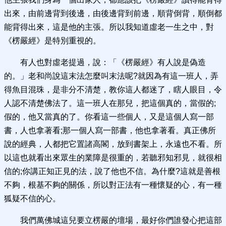
出來，由前邊背到後邊，由後邊背到前邊，順背倒背，順倒都
能背得出來，這是他的主張。所以我知道虛老一生之中，對
《楞嚴經》是特別重視的。
有人也對虛老提過，說：「《楞嚴經》有人說是偽造
的。」老和尚說這末法怎麼叫末法呢?就因為有這一班人，弄
得魚目混珠，是非分不清楚，教你這人都迷了，瞎人眼目，令
人認不清楚佛法了。這一班人在那兒，把這個真的，當假的;
假的，他又當真的了。你看這一些個人，又是這個人寫一部
書，人也拿著看;那一個人寫一部書，他也拿著看。真正佛所
說的經典，人都把它置諸高閣，放到書架上，永遠也不看。所
以這也就看出來眾生的業障是很重的，若聽邪知邪見，就很相
信的;你講正知正見的法，說了他也不信。為什麼?這就是善根
不夠，根基不夠的關係，所以對正法有一種懷疑的心，有一種
狐疑不信的心。
我們萬佛城這兒要立楞嚴的壇場，最好你們誰發心把這部