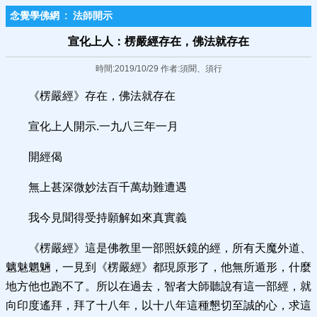
念覺學佛網
:
法師開示
宣化上人：楞嚴經存在，佛法就存在
時間:2019/10/29 作者:須聞、須行
《楞嚴經》存在，佛法就存在
宣化上人開示.一九八三年一月
開經偈
無上甚深微妙法百千萬劫難遭遇
我今見聞得受持願解如來真實義
《楞嚴經》這是佛教里一部照妖鏡的經，所有天魔外道、
魑魅魍魎，一見到《楞嚴經》都現原形了，他無所遁形，什麼
地方他也跑不了。所以在過去，智者大師聽說有這一部經，就
向印度遙拜，拜了十八年，以十八年這種懇切至誠的心，求這