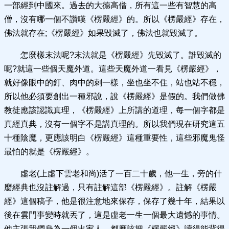
一部經到中國來。過去的大德高僧，所有這一些有智慧的高
僧，沒有哪一個不讚嘆《楞嚴經》的。所以《楞嚴經》存在，
佛法就存在;《楞嚴經》如果毀滅了，佛法也就毀滅了。
怎麼樣末法呢?末法就是《楞嚴經》先毀滅了。誰毀滅的
呢?就這一些個天魔外道。這些天魔外道一看見《楞嚴經》，
就好像眼中的釘、肉中的刺一樣，坐也坐不住，站也站不穩，
所以他必須要創出一種邪說，說《楞嚴經》是假的。我們做佛
教徒應該認識真理，《楞嚴經》上所講的道理，每一個字都是
真經真典，沒有一個字不是講真理的。所以我們現在研究這五
十種陰魔，更應該明白《楞嚴經》這種重要性，這些邪魔鬼怪
最怕的就是《楞嚴經》。
虛老(上虛下雲老和尚)活了一百二十歲，他一生，旁的什
麼經典也沒註解過，只有註解這部《楞嚴經》。註解《楞嚴
經》這個稿子，他是很注意地來保存，保存了幾十年，結果以
後在雲門事變時就丟了，這是虛老一生一個最大遺憾的事情。
他主張我們身為一個出家人，都應該把《楞嚴經》讀得能背得