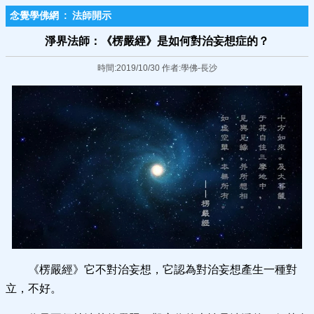
念覺學佛網
:
法師開示
淨界法師：《楞嚴經》是如何對治妄想症的？
時間:2019/10/30 作者:學佛-長沙
《楞嚴經》它不對治妄想，它認為對治妄想產生一種對
立，不好。