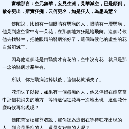
富樓那言：空元無華，妄見生滅，見華滅空，已是顛倒，
敕令更出，斯實狂痴，云何更名，如是狂人，為愚為慧？
佛陀說，比如有一個眼睛有翳病的人，眼睛有一層翳病，
他見到虛空當中有一朵花，在那個地方狂亂地飛舞。這個時候
他去找醫生，把他眼睛的翳病治好了，這個時候他的虛空的花
自然消滅了。
因為他這個花是由翳病才有花的，空中沒有花，就只是那
一念的翳病才產生有。
所以，你把翳病治掉以後，這個花就消失了。
花消失了以後，如果有一個愚痴的人，他又停留在虛空當
中那個花消失的地方，等待這個狂花再一次地出現：這個花什
麼時候再出現呢？
佛陀問富樓那尊者說，那你認為這個在等待狂花出現的
人，到底是愚痴的人，還是有智慧的人呢？