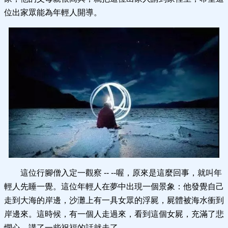
位出家眾能為年輕人開導。
這位行腳僧入定一觀察 -- --喔，原來是這麼回事，就叫年
輕人先睡一覺。這位年輕人在夢中出現一個景象：他發覺自己
走到大海的岸邊，沙灘上有一具女眾的浮屍，屍體被海水衝到
岸邊來。這時候，有一個人走過來，看到這個女屍，充滿了悲
憫心，講了一些祝福的話就走了。