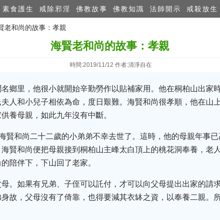
素食護生
戒除邪淫
佛教故事
佛教知識
法師開示
戒殺放生
海賢老和尚的故事：孝親
海賢老和尚的故事：孝親
時間:2019/11/12 作者:清淨自在
聞名鄉里，他很小就開始辛勤勞作以貼補家用。他在桐柏山出家
氏夫人和小兒子相依為命，度日艱難。海賢和尚很孝順，他在山
家供養母親，如此九年沒有中斷。
，海賢和尚二十二歲的小弟弟不幸去世了。這時，他的母親年事
，海賢和尚便把母親接到桐柏山主峰太白頂上的桃花洞奉養，老
尚的陪伴下，下山回了老家。
父母。如果有兄弟、子侄可以託付，才可以向父母提出出家的請
弟身故，父母沒有了倚靠，也得要減其衣缽之資，以奉養二親。