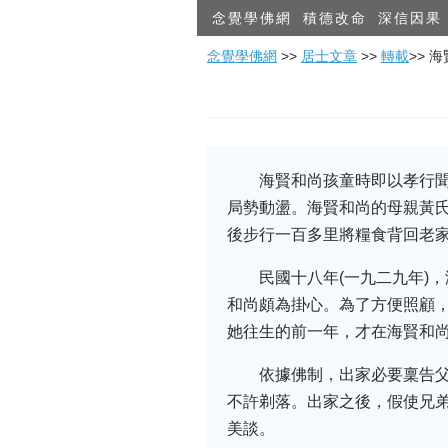
念覺學佛網
積德改命
深信因果
念覺學佛網
>>
居士文章
>>
轉載
>> 
海賢和尚孩童時即以孝行
局勢動盪。海賢和尚的母親黃
後步行一百多里將糧食背回老
民國十八年(一九二九年)
和尚頗為掛心。為了方便照顧
她往生的前一年，才在海賢和
依據佛制，出家必要稟告
不許剃落。出家之後，假使兄
美談。