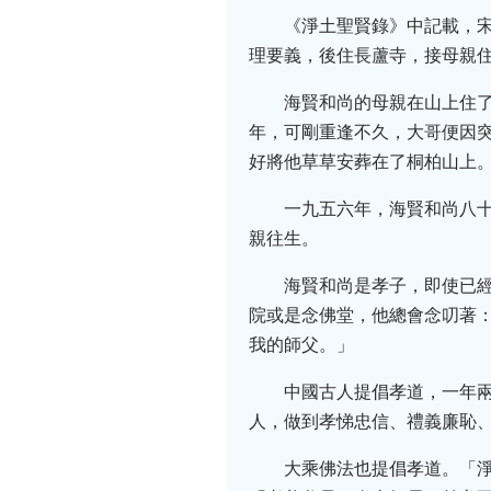
《淨土聖賢錄》中記載，
理要義，後住長蘆寺，接母親
海賢和尚的母親在山上住
年，可剛重逢不久，大哥便因
好將他草草安葬在了桐柏山上
一九五六年，海賢和尚八
親往生。
海賢和尚是孝子，即使已
院或是念佛堂，他總會念叨著
我的師父。」
中國古人提倡孝道，一年
人，做到孝悌忠信、禮義廉恥
大乘佛法也提倡孝道。「