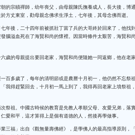
宋朝的宗賾禪師，幼年喪父，由母親陳氏撫養成人，長大後，博
住於方丈東室，勸母親念佛求生淨土，七年後，其母念佛而逝。
了七年後，二十四年前被抓壯丁當了兵的大哥終於回來了，他找
突發腦溢血死在了海賢和尚的懷裡。因當時條件太艱苦，海賢和
。
十六歲的母親提出要回老家，海賢和尚便隨她一同返鄉，他在老
經一百多歲了，每年的清明節或是農曆十月初一，他仍然不忘祭
：「我得趕緊回去，十月初一馬上到了，我得再回老家上墳祭祖
兩次祭祖。中國古時候的教育是先教人孝順父母、友愛兄弟，落
、仁愛和平，這才算得上是個有道德的人，然後再學做事。
淨業三福」出自《觀無量壽佛經》，是學佛人的最高指導原則，