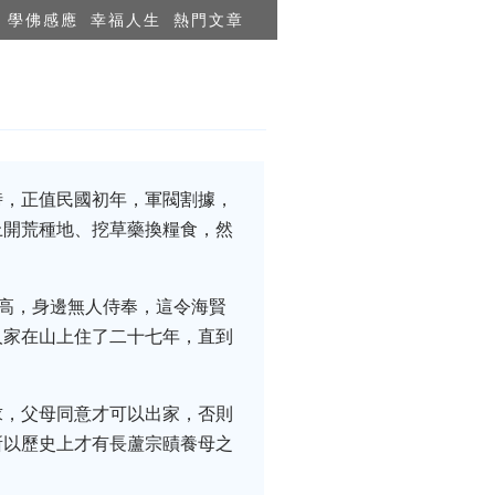
學佛感應
幸福人生
熱門文章
時，正值民國初年，軍閥割據，
上開荒種地、挖草藥換糧食，然
已高，身邊無人侍奉，這令海賢
人家在山上住了二十七年，直到
求，父母同意才可以出家，否則
所以歷史上才有長蘆宗賾養母之