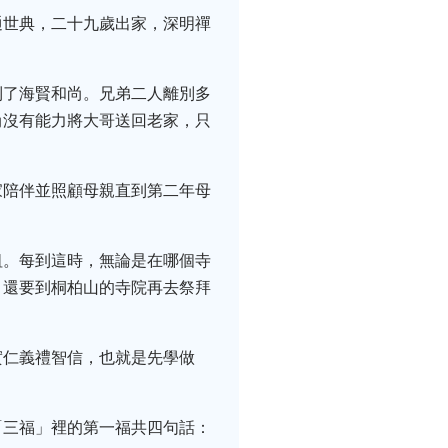
通世典，二十九歲出家，深明禪
到了海賢和尚。兄弟二人離別多
尚沒有能力將大哥送回老家，只
家陪伴並照顧母親直到第二年母
祖。每到這時，無論是在哪個寺
，還要到桐柏山的寺院再去祭拜
實仁義禮智信，也就是先學做
「三福」裡的第一福共四句話：