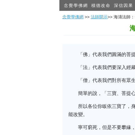
念覺學佛網
積德改命
深信因果
念覺學佛網
>>
法師開示
>> 海濤法
「佛」代表我們圓滿的菩
「法」代表我們要深入經
「僧」代表我們對所有眾
簡單的說，「三寶、菩提
所以各位你皈依三寶了，
能改變。
寧可窮死，但是不要攀緣