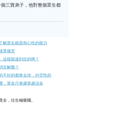
一個三寶弟子，他對整個眾生都
了解眾生根器和心性的能力
受痛苦​
，這樣能達到目的嗎？
消災解難？
的不好的都會去掉，叫空性的
運，算命只會越算越沒命
貴全，往生極樂國。