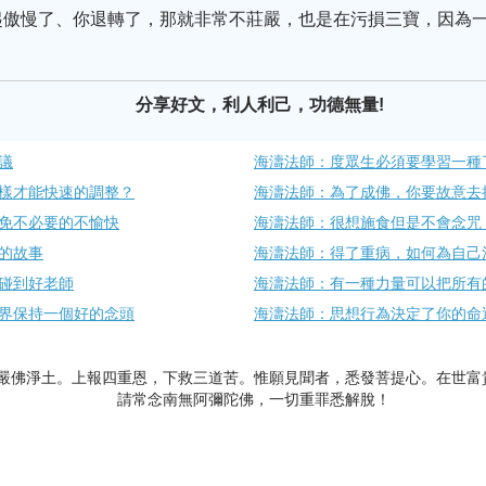
起傲慢了、你退轉了，那就非常不莊嚴，也是在污損三寶，因為
分享好文，利人利己，功德無量!
議
海濤法師：度眾生必須要學習一種
樣才能快速的調整？
海濤法師：為了成佛，你要故意去接
免不必要的不愉快
海濤法師：很想施食但是不會念咒
的故事
海濤法師：得了重病，如何為自己
碰到好老師
海濤法師：有一種力量可以把所有
界保持一個好的念頭
海濤法師：思想行為決定了你的命
嚴佛淨土。上報四重恩，下救三道苦。惟願見聞者，悉發菩提心。在世富
請常念南無阿彌陀佛，一切重罪悉解脫！