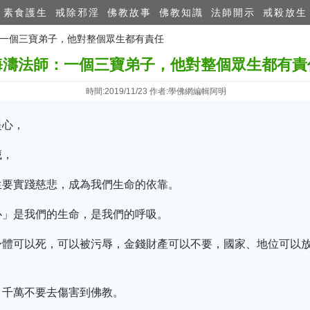
素食護生
戒除邪淫
佛教故事
佛教知識
法師開示
戒殺放生
師：一個三寶弟子，他對整個眾生都有責任
海濤法師：一個三寶弟子，他對整個眾生都有責
時間:2019/11/23 作者:學佛網編輯阿明
提心，
藏，
生要實踐慈悲，成為我們生命的依靠。
心」是我們的生命，是我們的呼吸。
身體可以死，可以被污辱，金錢財產可以不要，國家、地位可以
，千萬不要去傷害到佛教。