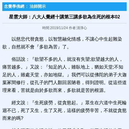
念覺學佛網
:
法師開示
星雲大師：八大人覺經十講第三講多欲為生死的根本02
時間:2019/11/24 作者:清淨心
以慈悲代替貪慾，以智慧融化情感，不讓心中生起雜染
欲，自然就不會『多欲為苦』了。
俗話說：『欲望不多的人，就沒有失望;欲望越大的人，
痛苦越多。』又說：『知足的人，雖臥地上，猶如天堂;不知
足的人，雖處天堂，亦如地獄。』我們可以從佛陀的弟子大迦
葉冢間修行，從孔子的門人顏回居陋巷，得到證明。從這些道
理來看，苦就是由於多欲而來，多欲就是苦的根源。
經文說：『生死疲勞，從貪慾起。』眾生在六道中生死輪
迴不已，死了又生，生了又死，這樣的疲勞辛苦，不就從貪慾
而來的嗎?