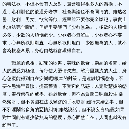
的善法欲，不但不會有人反對，還會獲得很多人的讚揚，不
過，名利財色的欲過分奢求，社會輿論也不會同情的。雖然名
譽、財利、男女、欲食等欲，經里並不要你完全斷絕，事實上
也無法完全斷絕，但經里要我們『少欲無為』，多欲的人煩惱
必多，少欲的人煩惱必少。少欲者心無諂曲，少欲者心不妄
求，心無所欲則剛直，心無所欲則坦白，少欲無為的人，就不
會為根塵牽累，身心自然就會獲得自在。
艷麗的色相，窈窕的歌舞，美味的飲食，崇高的名聞，給
人的誘惑力極強，每每使人盪情失志。慾海里飄流的人生，身
心怎麼能得到自在安樂呢!根本的對策，是遠離煩惱慾海，不
要在慾海里冒險，提高警覺，不受它的誘惑，以定動慧拔的態
度，奉行佛教的戒學。雖於飲食，但不為貪圖口味而殺生;雖
然聚財，但不貪圖枉法以竊盜的手段取財;雖行夫婦之事，但
不邪淫鬧出多角的惡情糾紛;雖然說話，但不說妄言綺語;如果
對世間能有這少欲無為的態度，身心固然自在，人間也就沒有
紛爭了。