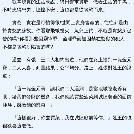
就拿現實的生活來說，終日營求貪取，做著生活的牛馬，
不時患得患失，惶惶不安，這也都是從貪慾而來。
貪慾，實在是可怕得很!世間上喪身害命的，往往都是由
於貪慾的緣故。你看那飛蛾投火，魚兒上鉤，不就是貪慾所促
使的嗎?你看那些因竊盜罪、姦淫罪而被囚禁在監獄的犯人，
不都是貪慾所陷害的嗎?
過去，有張、王二人相約出遊，他們在路上撿到一塊金元
寶，二人大喜，商量結果，公平均分。路上，姓張對姓王的說
道：
『這一塊金元寶，讓我們二人遇到，是當地城隍老爺有
眼，給我們發財的機會，我們應該買些酒菜到城隍老爺的面前
拜拜，感激他的恩惠。』
『這樣很好，你去買菜，我在城隍廟前等你。』姓王的也
很歡喜這麼做。