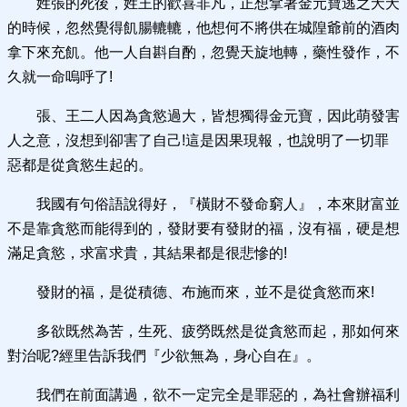
姓張的死後，姓王的歡喜非凡，正想拿著金元寶逃之夭夭
的時候，忽然覺得飢腸轆轆，他想何不將供在城隍爺前的酒肉
拿下來充飢。他一人自斟自酌，忽覺天旋地轉，藥性發作，不
久就一命嗚呼了!
張、王二人因為貪慾過大，皆想獨得金元寶，因此萌發害
人之意，沒想到卻害了自己!這是因果現報，也說明了一切罪
惡都是從貪慾生起的。
我國有句俗語說得好，『橫財不發命窮人』，本來財富並
不是靠貪慾而能得到的，發財要有發財的福，沒有福，硬是想
滿足貪慾，求富求貴，其結果都是很悲慘的!
發財的福，是從積德、布施而來，並不是從貪慾而來!
多欲既然為苦，生死、疲勞既然是從貪慾而起，那如何來
對治呢?經里告訴我們『少欲無為，身心自在』。
我們在前面講過，欲不一定完全是罪惡的，為社會辦福利