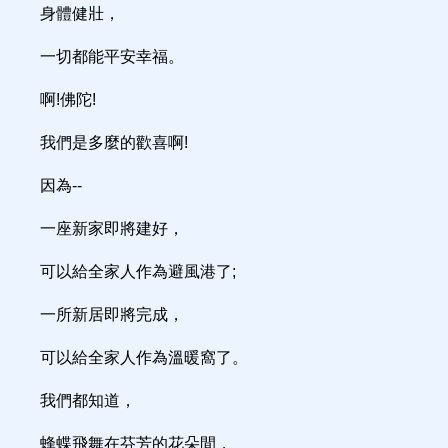
身體健壯，
一切都能平安幸福。
啊!佛陀!
我們是多麼的歡喜啊!
因為--
一座新家即將建好，
可以給全家人作為避風港了;
一所新居即將完成，
可以給全家人作為溫暖窩了。
我們都知道，
蜂蝶飛舞在芬芳的花朵間，