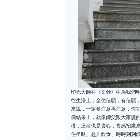
印光大師在《文鈔》中為我們
往生淨土，全仗信願，有信願
來說，一定要注意再注意，你
個結果上，就像師父跟大家說
穫，這種也是貪心，會感招魔
住坐臥、起居飲食、時時刻刻