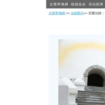
念覺學佛網
積德改命
深信因果
念覺學佛網
>>
法師開示
>> 宏圓法師