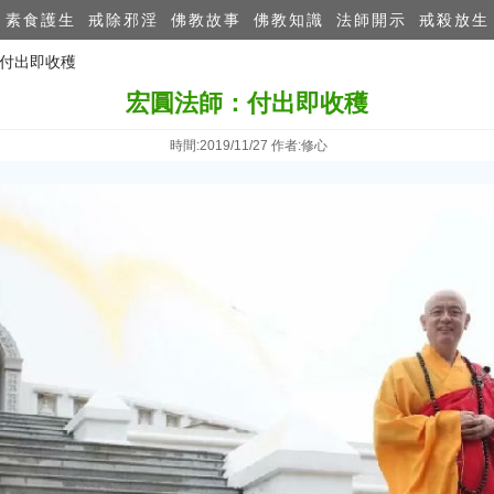
素食護生
戒除邪淫
佛教故事
佛教知識
法師開示
戒殺放生
：付出即收穫
宏圓法師：付出即收穫
時間:2019/11/27 作者:修心