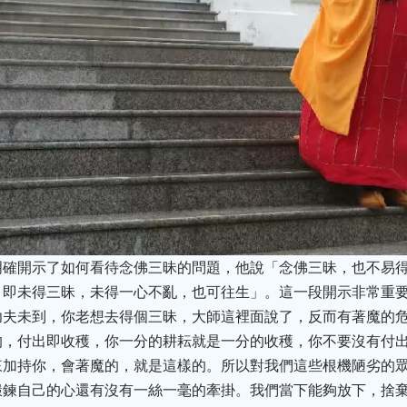
明確開示了如何看待念佛三昧的問題，他說「念佛三昧，也不易
，即未得三昧，未得一心不亂，也可往生」。這一段開示非常重
功夫未到，你老想去得個三昧，大師這裡面說了，反而有著魔的
的，付出即收穫，你一分的耕耘就是一分的收穫，你不要沒有付
來加持你，會著魔的，就是這樣的。所以對我們這些根機陋劣的
鍛鍊自己的心還有沒有一絲一毫的牽掛。我們當下能夠放下，捨