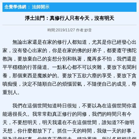
念覺學佛網
:
法師開示
淨土法門：真修行人只有今天，沒有明天
時間:2019/11/27 作者:妙音
無論出家還是在家的修行人都知道，尤其是你已經發心出
家，沒有發心出家的，你是在家的佛的好弟子，都要遵守佛陀
教誨，要放棄自己的妄想分別和執著，魔再多不怕，我們還是
平平穩穩的行菩薩道。一點私心都不可以夾雜，要放下名聞利
養，那個東西是魔嫉妒的。要放下五欲六塵的享受，要放下貪
嗔痴慢，決定不隨順自己的煩惱習氣，不隨便自己的成見，尊
重別人。
我們在這個世間知道時日很短，不要以為在這個世間你還
能過很長久。我常常勸真正修行的同修，我們的時間只有今
天，不要想明天，明天我還在不在這個世間，誰知道?不做明
天想，你什麼都放下了。抓住一天的時間，我做一天的好事，