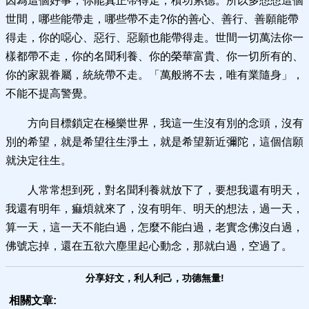
因為這個好事，你能真正帶得走，積功累德。所以多想想這個
世間，哪些能帶走，哪些帶不走?你的善心、善行、善願能帶
得走，你的噁心、惡行、惡願也能帶得走。世間一切萬法你一
樣都帶不走，你的名聞利養、你的榮華富貴、你一切所有的、
你的家親眷屬，統統帶不走。「萬般將不去，唯有業隨身」，
不能不提高警覺。
方向目標鎖定在極樂世界，我這一生沒有別的念頭，沒有
別的希望，就是希望往生淨土，就是希望新近彌陀，這個信願
就決定往生。
人常常想到死，對名聞利養就放下了，要想我還有明天，
我還有明年，痲煩就來了，沒有明年、明天的想法，過一天，
算一天，這一天不能白過，怎麼不能白過，老實念佛沒白過，
佛號忘掉，還在五欲六塵里起心動念，那就白過，空過了。
分享好文，利人利己，功德無量!
相關文章: