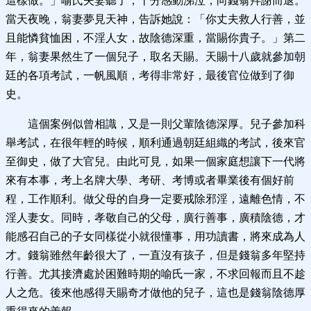
這樣做。」喻氏夫妻聽了，十分感動涕泣，向錢翁拜謝而退。
當天夜晚，翁妻夢見天神，告訴她說：「你丈夫救人行善，並
且能憐貧恤困，不淫人女，故陰德深重，當賜你貴子。」第二
年，翁妻果然生了一個兒子，取名天賜。天賜十八歲就參加朝
廷的各項考試，一帆風順，考得非常好，最後官位做到了御
史。
這個案例似曾相識，又是一則父輩陰德深厚。兒子參加科
舉考試，在很年輕的時候，順利通過朝廷組織的考試，後來官
至御史，做了大官兒。由此可見，如果一個家庭想讓下一代將
來有本事，考上名牌大學、考研、考博或者畢業後有個好前
程，工作順利。做父母的自身一定要戒除邪淫，遠離色情，不
淫人妻女。同時，孝敬自己的父母，廣行善事，廣積陰德，才
能感召自己的子女同樣從小就很懂事，用功讀書，將來成為人
才。錢翁雖然年齡很大了，一直沒有孩子，但是錢翁多年堅持
行善。尤其接濟處於困難時期的喻氏一家，不求回報而且不趁
人之危。後來他感得天賜奇才做他的兒子，這也是錢翁陰德厚