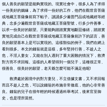
個人善良的願望是能夠實現的。現實社會中，很多人為了求得
一份美好的姻緣，為了求得一份好的工作，他們在觀世音菩薩
或地藏王菩薩像前寫下帖子。讀誦多少遍普門品或地藏經等經
典，念多少遍觀世音菩薩或地藏王菩薩聖號，行多少件善事，
以求一份美好的願望。只要能夠踏踏實實地斷惡修繕，踏踏實
實地完成自己在觀世音菩薩或地藏王菩薩像前許下的諾言，善
良的願望基本上是可以實現的。這樣類似的例子，我們在網上
看到很多。本文的錢翁就是這樣，多年堅持行善，不趁人之
危，不淫人妻女，又能在別人遇到了重大困難的情況下，救濟
對方而不求回報。這樣的人希望得到一個兒子，這種很正常、
很善良、很美好的願望，老天爺怎麼可能不滿足他呢!
救濟處於困境中的對方妻兒，不立借據文書，又不求回報
而且不趁人之危，可以說錢翁的布施非常徹底，他的心非常善
良。錢翁的兒子在很年輕的時候通過科舉考試，後來官至御
史，也是理所當然。