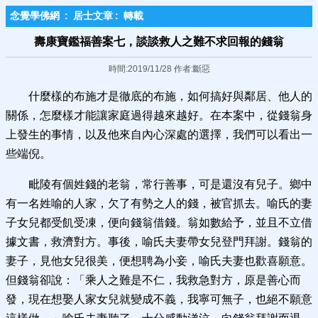
念覺學佛網
:
居士文章
:
轉載
壽康寶鑑福善案七，談談救人之難不求回報的錢翁
時間:2019/11/28 作者:斷惡
什麼樣的布施才是徹底的布施，如何搞好與鄰居、他人的
關係，怎麼樣才能讓家庭過得越來越好。在本案中，從錢翁身
上發生的事情，以及他來自內心深處的選擇，我們可以看出一
些端倪。
毗陵有個姓錢的老翁，常行善事，可是還沒有兒子。鄉中
有一名姓喻的人家，欠了有勢之人的錢，被官抓去。喻氏的妻
子女兒都受飢受凍，便向錢翁借錢。翁如數給予，並且不立借
據文書，救濟對方。事後，喻氏夫妻帶女兒登門拜謝。錢翁的
妻子，見他女兒很美，便想聘為小妾，喻氏夫妻也歡喜願意。
但錢翁卻說：「乘人之難是不仁，我救急對方，原是善心而
發，現在想娶人家女兒就變成不義，我寧可無子，也絕不願意