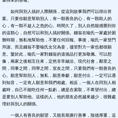
重得來的善報。
如何與別人搞好人際關係，從這則故事我們可以得出答
案。只要你願意幫助別人，有一顆善良的心，有一顆助人的
心，有一顆不趁人之危的心。時間久了，別人自然能感覺到你
的這顆心，自然可以和別人搞好關係。錢翁在喻氏一家處於困
難時期，無私地幫助他，不要任何回報。事後，喻氏一家登門
拜謝。而且錢翁不娶喻氏女兒為妾，儘管對方一家也都很願
意。鑒於此，喻氏一家對錢翁的道德品行更加敬佩。可以想
像，兩家之後相互往來，定然非常融洽。現代社會，鄰里之
間，同事之間，同學之間，室友之間，只要我們有一顆善良的
心。願意幫助別人，無私，願意奉獻，願意付出，一定可以遇
到知音，一定有人願意和我們相處。相反，一個人在同別人相
處時，自己不能吃任何一點虧，總是在索取，不希望付出，總
是要別人幫助他。這樣的人，他的朋友必然越來越少，很難處
理好與別人的關係。
一個人有善良的願望，又能長期廣行善事，陰德厚重，這