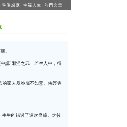
學佛感應
幸福人生
熱門文章
敗
不順。
中講"邪淫之罪，若生人中，得
己的家人及眷屬不如意。佛經雲
，生生的錯過了這次良緣。之後