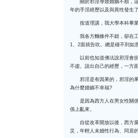
關於邪淫導致婚姻不順，
年的手淫經歷以及與異性發生
按道理講，我大學本科畢業
我各方麵條件不錯，卻在工
1、2面就告吹。總是碰不到如
以前也知道佛法說邪淫會
不虛。說出自己的經歷，一方
邪淫是有因果的，邪淫的
為什麼婚姻不幸福?
是因為西方人在男女性關
係上亂來。
自從改革開放以後，西方
災，年輕人未婚性行為、同居