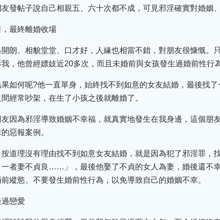
網友發帖子說自己相親五、六十次都不成，可見邪淫確實對婚姻
妻，最終離婚收場
格開朗、相貌堂堂、口才好，人緣也相當不錯，對朋友很慷慨。
我，他曾經嫖妓近20多次，而且未婚前與女孩發生過婚前性行
結果如何呢?他一直單身，始終找不到如意的女友結婚，最後找了
之間經常吵架，在生了小孩之後就離婚了。
朋友因為邪淫導致婚姻不幸福，就真實地發生在我身邊，這個朋
幸的惡報案例。
，按道理沒有理由找不到如意女友結婚，就是因為犯了邪淫罪，
。一者妻不貞良……」，最後他娶了不貞的女人為妻，婚後還不
婚前縱慾、不要發生婚前性行為，以免導致自己的婚姻不幸。
談過戀愛