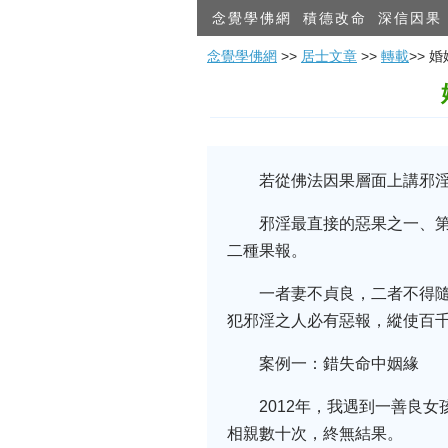
念覺學佛網
積德改命
深信因果
念覺學佛網
>>
居士文章
>>
轉載
>>
若從佛法因果層面上講邪
邪淫最直接的惡果之一、
二種果報。
一者妻不貞良，二者不得
犯邪淫之人必有惡報，縱使百
案例一：錯失命中姻緣
2012年，我遇到一善良
相親數十次，終無結果。