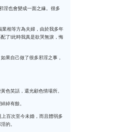
邪淫也會變成一面之緣。很多
福業相等方為夫婦，由於我多年
配了!此時我真是欲哭無淚，悔
。如果自己做了很多邪淫之事，
些黃色笑話，還光顧色情場所。
理綽綽有餘。
親上百次至今未婚，而且體弱多
邪淫的。