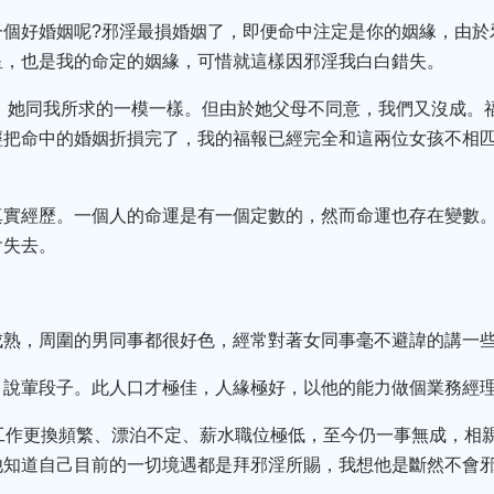
一個好婚姻呢?邪淫最損婚姻了，即便命中注定是你的姻緣，由於
星，也是我的命定的姻緣，可惜就這樣因邪淫我白白錯失。
孩，她同我所求的一模一樣。但由於她父母不同意，我們又沒成。
把命中的婚姻折損完了，我的福報已經完全和這兩位女孩不相匹
真實經歷。一個人的命運是有一個定數的，然而命運也存在變數
會失去。
成熟，周圍的男同事都很好色，經常對著女同事毫不避諱的講一
、說葷段子。此人口才極佳，人緣極好，以他的能力做個業務經
工作更換頻繁、漂泊不定、薪水職位極低，至今仍一事無成，相
他知道自己目前的一切境遇都是拜邪淫所賜，我想他是斷然不會