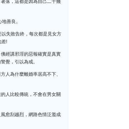
有著落，這都是因為自己二十幾
心地善良。
是以失敗告終，每次都是見女方
差!
，佛經講邪淫的惡報確實是真實
的警覺，引以為戒。
西方人為什麼離婚率居高不下、
候的人比較傳統，不會在男女關
之風愈刮越烈，網路色情泛濫成