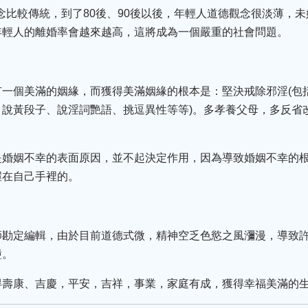
人觀念比較傳統，到了80後、90後以後，年輕人道德觀念很淡薄，
年輕人的離婚率會越來越高，這將成為一個嚴重的社會問題。
有一個美滿的姻緣，而獲得美滿姻緣的根本是：堅決戒除邪淫(包
、說黃段子、說淫詞艷語、挑逗異性等等)。多孝養父母，多反省
是婚姻不幸的表面原因，並不起決定作用，因為導致婚姻不幸的
握在自己手裡的。
師勘定編輯，由於目前道德式微，精神空乏色慾之風瀰漫，導致
盪。
壽康、吉慶，平安，吉祥，事業，家庭有成，獲得幸福美滿的生