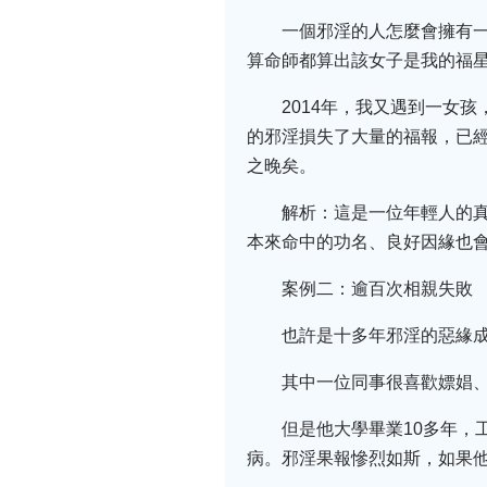
一個邪淫的人怎麼會擁有
算命師都算出該女子是我的福
2014年，我又遇到一女
的邪淫損失了大量的福報，已經
之晚矣。
解析：這是一位年輕人的
本來命中的功名、良好因緣也
案例二：逾百次相親失敗
也許是十多年邪淫的惡緣
其中一位同事很喜歡嫖娼
但是他大學畢業10多年，
病。邪淫果報慘烈如斯，如果