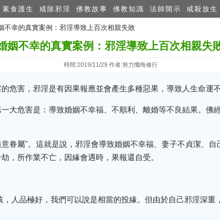
素食護生
戒除邪淫
佛教故事
佛教知識
法師開示
戒殺放生
 婚姻不幸的真實案例：邪淫導致上百次相親失敗
婚姻不幸的真實案例：邪淫導致上百次相親失
時間:2019/11/29 作者:努力懺悔修行
淫的危害，邪淫是有因果報應並會產生多種惡果，導致人生命運
第一大危害是：導致婚姻不幸福、不順利、離婚等不良結果。佛經
隨意眷屬"。這就是說，邪淫會導致婚姻不幸福、妻子不貞潔、自
千劫，所作業不亡，因緣會遇時，果報還自受。
女孩，人品極好，我們可以說是相當的投緣。但由於自己邪淫深重