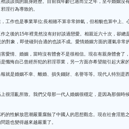
這裡談談我的親身經歷。目前我年齡已過而立之年，至今婚姻沒
了邪淫行為導致的。
，工作也是事業單位;長相雖不算非常帥氣，但相貌也算中上、
作之後的15年裡竟然沒有好好談過戀愛。相親近六十次，卻總
意的對象，即使碰到合適的也談不成。愛情婚姻方面的運氣非常的
損害愛情、婚姻，當時沒有體會不是很相信。現在有親身體會了
面是懺悔自己曾經所犯的邪淫罪業，另一方面亦希望能引起大家
果報就是婚姻不幸、離婚、損失錢財、名譽等等。現代人特別是
係上很淫亂所致。我們父母那一代人婚姻很穩定，是因為那個時
腐朽的性解放思潮嚴重腐蝕了中國人的思想觀念。現在社會淫慾
的問題也變得越來越嚴重了。