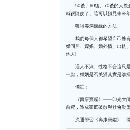
50後、60後、70後的
就很隨便了。這可以預見未來
獲得美滿姻緣的方法
我們每個人都希望自己擁
婚同居、嫖娼、婚外情、出軌
他人!
遇人不淑、性格不合這只
一點，婚姻是否美滿其實是掌
備註：
《壽康寶鑑》——印光大
前程，造成家庭破散與社會動
流通學習《壽康寶鑑》，得