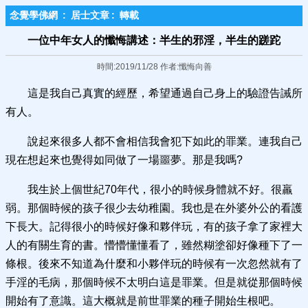
念覺學佛網
:
居士文章
:
轉載
一位中年女人的懺悔講述：半生的邪淫，半生的蹉跎
時間:2019/11/28 作者:懺悔向善
這是我自己真實的經歷，希望通過自己身上的驗證告誡所
有人。
說起來很多人都不會相信我會犯下如此的罪業。連我自己
現在想起來也覺得如同做了一場噩夢。那是我嗎?
我生於上個世紀70年代，很小的時候身體就不好。很羸
弱。那個時候的孩子很少去幼稚園。我也是在外婆外公的看護
下長大。記得很小的時候好像和夥伴玩，有的孩子拿了家裡大
人的有關生育的書。懵懵懂懂看了，雖然糊塗卻好像種下了一
條根。後來不知道為什麼和小夥伴玩的時候有一次忽然就有了
手淫的毛病，那個時候不太明白這是罪業。但是就從那個時候
開始有了意識。這大概就是前世罪業的種子開始生根吧。