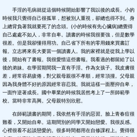
手淫的毛病就從這個時候開始影響了我以後的成長。小的
時候我只覺得自己很孤單，想被別人重視，卻總也得不到。身
上總背負著我就要死了的念頭。(小的時候有先心臟病)總覺得
自己處處不如人，非常自卑。讀書的時候我很要強，但是數學
很差。但是我卻懂得用功。自己省下所有的零用錢來買書訂
報。立志將來長大要當一個讀書人。我的家裡就是從我上學以
後，開始有了書報。我很愛惜這些書報。我看過的都留給了以
後的弟妹。在學習期間我一直有手淫。作為女孩子。我皮膚很
差，經常容易疲倦，對父親母親很不孝順，經常頂撞。父母親
因為我身體不好的原因經常容忍我。我就這樣一面壓抑自卑，
一面忤逆著成長。國中畢業的時候我居然考上了一所師範學
校。當時非常高興。父母親特別欣慰。
在師範讀書的期間，我依然有手淫的惡習。臉上青春痘很
難看，又開始自卑。這期間別的同學又開始戀愛。我很反感。
心裡很看不起談戀愛的。很多時間都用在自修課程上。覺得很