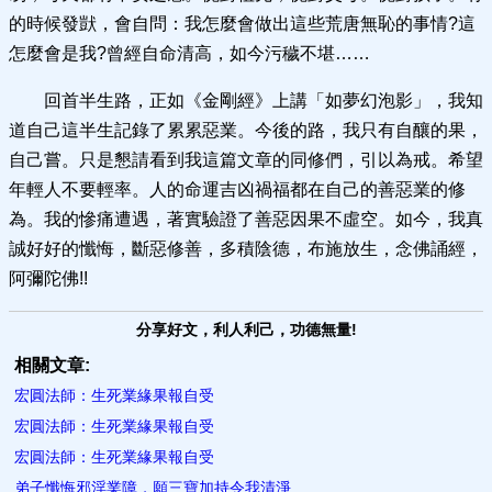
的時候發獃，會自問：我怎麼會做出這些荒唐無恥的事情?這
怎麼會是我?曾經自命清高，如今污穢不堪……
回首半生路，正如《金剛經》上講「如夢幻泡影」，我知
道自己這半生記錄了累累惡業。今後的路，我只有自釀的果，
自己嘗。只是懇請看到我這篇文章的同修們，引以為戒。希望
年輕人不要輕率。人的命運吉凶禍福都在自己的善惡業的修
為。我的慘痛遭遇，著實驗證了善惡因果不虛空。如今，我真
誠好好的懺悔，斷惡修善，多積陰德，布施放生，念佛誦經，
阿彌陀佛!!
分享好文，利人利己，功德無量!
相關文章:
宏圓法師：生死業緣果報自受
宏圓法師：生死業緣果報自受
宏圓法師：生死業緣果報自受
弟子懺悔邪淫業障，願三寶加持令我清淨