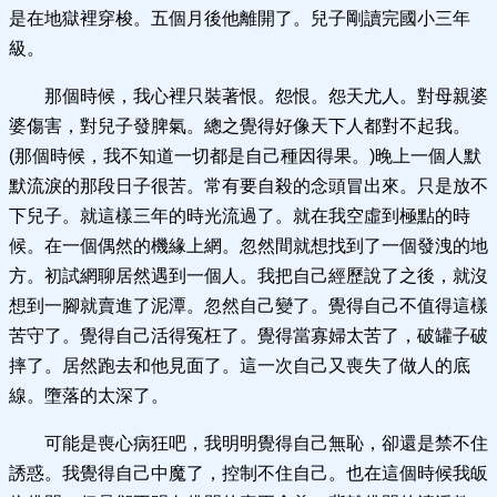
是在地獄裡穿梭。五個月後他離開了。兒子剛讀完國小三年
級。
那個時候，我心裡只裝著恨。怨恨。怨天尤人。對母親婆
婆傷害，對兒子發脾氣。總之覺得好像天下人都對不起我。
(那個時候，我不知道一切都是自己種因得果。)晚上一個人默
默流淚的那段日子很苦。常有要自殺的念頭冒出來。只是放不
下兒子。就這樣三年的時光流過了。就在我空虛到極點的時
候。在一個偶然的機緣上網。忽然間就想找到了一個發洩的地
方。初試網聊居然遇到一個人。我把自己經歷說了之後，就沒
想到一腳就賣進了泥潭。忽然自己變了。覺得自己不值得這樣
苦守了。覺得自己活得冤枉了。覺得當寡婦太苦了，破罐子破
摔了。居然跑去和他見面了。這一次自己又喪失了做人的底
線。墮落的太深了。
可能是喪心病狂吧，我明明覺得自己無恥，卻還是禁不住
誘惑。我覺得自己中魔了，控制不住自己。也在這個時候我皈