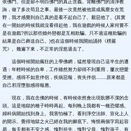
依佛門。但是卻不明白佛門的真正含義。背離佛門的清淨教
誨，做了多次苟且之事。最後一次竟然被他當成風塵女在荒
野，我才感覺到自己真的是看不起自己了。厭惡他了。(其實
在一開始的時候我就沒看得起他，我在遊戲的時候人家何嘗不
是在遊戲?所以那些婚外戀都是互相欺騙。只不過這種欺騙的
結果是自己葬送自己。)也在這個時候我開始誦持《楞嚴
咒》。幾遍下來，不正常的淫慾退去了。
這個時候開始瘋狂的上學佛網，猛然發現自己這半生的遭
遇：年輕時候的自卑，工作雖然努力卻得不到重用，屢次戀愛
受挫。感得不如意伴侶，疾病惡報，喪失伴侶…….原來都是
自己邪淫墮胎感得報應。
現在，我在念佛的時候，有時候依然會出現骯髒不潔的念
頭。這是地獄的種子時時再起。每到晚上我都有一種恐懼感。
婦科病開始找到身上。我害怕極了。看到淨空法師、宣化上人
的開示。覺得地獄之火已經在我的腳底下。悔恨兩個字寫起容
易，每天都有不安之感。愧對祖先，愧對父母。愧對孩子。有