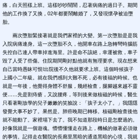
痛，白天照樣上班。這樣吵吵鬧鬧，忍著病痛的過日子。期間
他的工作換了又換，02年都要鬧離婚了，又發現懷孕被迫墮
胎。
兩次墮胎緊接著就是我們家裡的大變。第一次墮胎是是我
入院病痛連身。這一次墮胎不久，他開車在路上急轉彎時腦筋
失控自己連人帶車掉進海里。許是命不該絕，幸運被救，車子
毀了人受了些傷。住院期間剛好點他就有無理要求。現在想來
自己當時愚昧可恨!出院後不久他就要求上班。這個時候孩子
上國小二年級。就在我們感到大難不死，必有後福的時候。也
就是一年後，他覺得身體不舒服，幾經檢查，腿腳越來越不靈
便……先是割痔瘡，又說腰疼，等到後來做核磁的時候，醫生
只看著剛放學的兒子嫩嫩的笑臉說：「孩子太小了。」我隱隱
發覺大事不妙了。果然是。肺癌晚期已轉移。核磁剛檢查後他
就不能動了。家裡塌下去了。我不知道那段時日是怎麼過的。
好像我就是一個遊魂。懵懵懂懂走在路上，機械的做著必須做
的事情。記得走在醫院的長廊里黑暗的通道黑暗的心境，我就