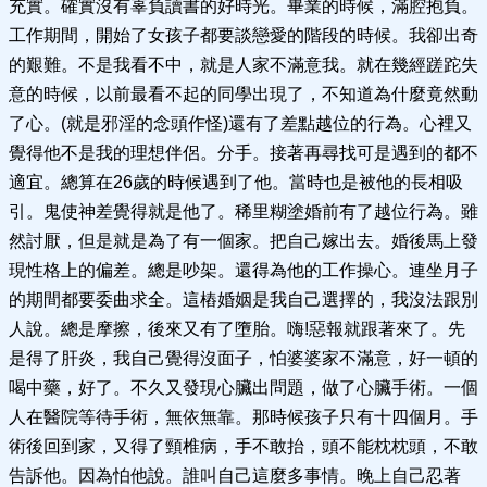
充實。確實沒有辜負讀書的好時光。畢業的時候，滿腔抱負。
工作期間，開始了女孩子都要談戀愛的階段的時候。我卻出奇
的艱難。不是我看不中，就是人家不滿意我。就在幾經蹉跎失
意的時候，以前最看不起的同學出現了，不知道為什麼竟然動
了心。(就是邪淫的念頭作怪)還有了差點越位的行為。心裡又
覺得他不是我的理想伴侶。分手。接著再尋找可是遇到的都不
適宜。總算在26歲的時候遇到了他。當時也是被他的長相吸
引。鬼使神差覺得就是他了。稀里糊塗婚前有了越位行為。雖
然討厭，但是就是為了有一個家。把自己嫁出去。婚後馬上發
現性格上的偏差。總是吵架。還得為他的工作操心。連坐月子
的期間都要委曲求全。這樁婚姻是我自己選擇的，我沒法跟別
人說。總是摩擦，後來又有了墮胎。嗨!惡報就跟著來了。先
是得了肝炎，我自己覺得沒面子，怕婆婆家不滿意，好一頓的
喝中藥，好了。不久又發現心臟出問題，做了心臟手術。一個
人在醫院等待手術，無依無靠。那時候孩子只有十四個月。手
術後回到家，又得了頸椎病，手不敢抬，頭不能枕枕頭，不敢
告訴他。因為怕他說。誰叫自己這麼多事情。晚上自己忍著