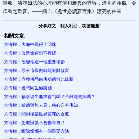
醜象。清淨如法的心才能有清和雅典的秀容，漂亮的相貌，令
眾看之歡喜。——摘自《處世必讀嘉言集》漂亮的由來
分享好文，利人利己，功德無量!
相關文章:
方海權：大海中尋得了明珠
方海權：改造命運刻不容緩
方海權：改變命運一個重要環節
方海權：原來這樣做就能發財致富
方海權：六種供品供佛功德無比殊勝
方海權：邀您同生極樂國
方海權：福財現生能求得到嗎？苦難能去掉嗎？
方海權：積德雖無人見，慈心自有佛知
方海權：聞到極樂世界蓮花的香氣
方海權：怎麼辦就不會傷害自己
方海權：斷除煩惱有一個重要方法