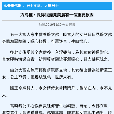
念覺學佛網
:
居士文章
:
大德居士
方海權：長得很漂亮美麗有一個重要原因
時間:2019/11/30 作者:阿霞
有一大富人家中供養辟支佛，時富人的女兒日日見辟支佛
身體粗惡醜陋，噁心輕慢，可罵毀言，生瞋恨心。
後辟支佛受其全家供養，入涅槃前，為其種種神通變化。
其女即時悔過自責。祈願尊者願諒罪釁噁心，辟支佛原諒之。
由於大富布施而輕慢瞋罵辟支佛，其女後出世為波斯匿王
女，公主尊貴，但容貌醜惡，世所未有。
國王令嫁貧人，令女婿侍女常閉門戶，幽閉在內，令不見
人。
當時醜公主心惱自責種何罪生極醜態。自念，今佛在世，
潤益眾生，即遙禮世尊。佛知其志，即在其女前地中踴出，現