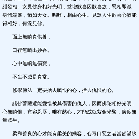
紺發相。女見佛身相好光明，益增歡喜因歡喜故，惡相即滅，
身體端嚴，猶如天女。嗚呼，相由心生。見眾人生歡喜心猶能
得相好，何況見佛。
面上無瞋真供養，
口裡無瞋出妙香。
心中無瞋無價寶，
不生不滅是真常。
修學佛法一定要捨去瞋恨的心，捨去仇恨的心。
諸佛菩薩還能愛惜被其傷害的仇人，因而佛陀相好光明，
心無瞋恨，寬容忍辱，唯有慈心，才能成就紫金光聚，廣度無
量眾生。
柔和善良的心才能有柔美的嬌容，心毒口惡之者當然滿臉