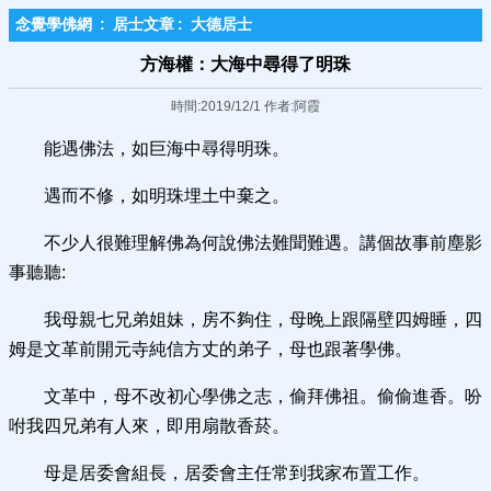
念覺學佛網
:
居士文章
:
大德居士
方海權：大海中尋得了明珠
時間:2019/12/1 作者:阿霞
能遇佛法，如巨海中尋得明珠。
遇而不修，如明珠埋土中棄之。
不少人很難理解佛為何說佛法難聞難遇。講個故事前塵影
事聽聽:
我母親七兄弟姐妹，房不夠住，母晚上跟隔壁四姆睡，四
姆是文革前開元寺純信方丈的弟子，母也跟著學佛。
文革中，母不改初心學佛之志，偷拜佛祖。偷偷進香。吩
咐我四兄弟有人來，即用扇散香菸。
母是居委會組長，居委會主任常到我家布置工作。