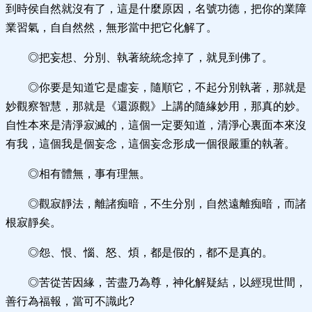
到時侯自然就沒有了，這是什麼原因，名號功德，把你的業障
業習氣，自自然然，無形當中把它化解了。
◎把妄想、分別、執著統統念掉了，就見到佛了。
◎你要是知道它是虛妄，隨順它，不起分別執著，那就是
妙觀察智慧，那就是《還源觀》上講的隨緣妙用，那真的妙。
自性本來是清淨寂滅的，這個一定要知道，清淨心裏面本來沒
有我，這個我是個妄念，這個妄念形成一個很嚴重的執著。
◎相有體無，事有理無。
◎觀寂靜法，離諸痴暗，不生分別，自然遠離痴暗，而諸
根寂靜矣。
◎怨、恨、惱、怒、煩，都是假的，都不是真的。
◎苦從苦因緣，苦盡乃為尊，神化解疑結，以經現世間，
善行為福報，當可不識此?