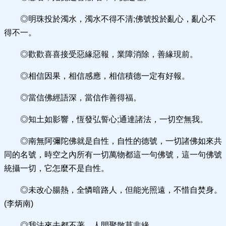
◎明珠投於濁水，濁水不得不清;佛號投於亂心，亂心不
得不一。
◎歡歡喜喜接受惡緣惡報，業障消除，善緣現前。
◎相信因果，相信感應，相信積德一定有好報。
◎當信佛經語深，當信作善得福。
◎知土如影響，恆發弘誓心;通達諸法，一切空無我。
◎南無阿彌陀佛就是自性，自性的德號，一切諸佛如來共
同的名號，時空之內所有一切萬物都這一句佛號，這一句佛號
統攝一切，它怎麼不是自性。
◎未改心腸熱，全憐暗路人，但能光照遠，不惜自焚身。
(李炳南)
◎我法來去都不著，人間聚散莫非緣。