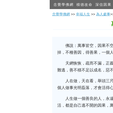
念覺學佛網
積德改命
深信因果
念覺學佛網
>>
幸福人生
>>
為人處事
佛說：萬事皆空，因果不空
掉，不種善因，得善果，一個
天網恢恢，疏而不漏，正
難逃，善不積不足以成名，惡
人在做，天在看，舉頭三尺
個人做事光明磊落，才會活得心
人生做一個善良的人，永
活，都是自己逃不開的因果，