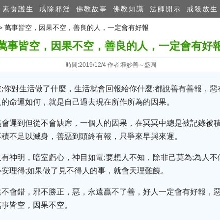
素食護生
戒除邪淫
佛教故事
佛教知識
法師開示
戒殺放生
>> 萬事皆​空，因果不空，善良的人，一定會有好報
萬事皆​空，因果不空，善良的人，一定會有好
時間:2019/12/4 作者:釋妙善～盛圓
;你對生活做了什麼，生活就會回報給你什麼;都說善有善報，
人的命運如何，就是自己過去現在所作所為的因果。
義會遲到但從不會缺席，一個人的因果，在冥冥中總是被記錄被
不積不足以滅身，善惡到頭終有報，只爭來早與來遲。
有神明，暗室虧心，神目如電;要想人不知，除非己莫為;為人
安理得;如果做了見不得人的事，就會天理難饒。
遠不會錯，邪不勝正，惡，永遠贏不了善，好人一定會有好報，
萬事皆空，因果不空。