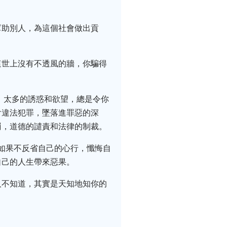
幫助別人，為這個社會做出貢
這世上沒有不透風的牆，你騙得
，太多的誘惑和欲望，總是令你
會違法犯罪，墜落進罪惡的深
罰，道德的譴責和法律的制裁。
人如果不反省自己的心行，懺悔自
自己的人生帶來惡果。
人不知道，其實是天知地知你的