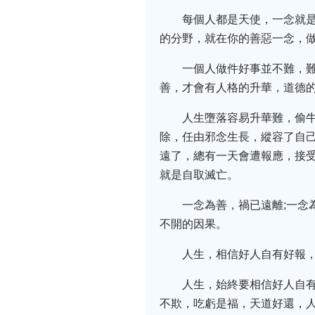
每個人都是天使，一念就是
的分野，就在你的善惡一念，
一個人做件好事並不難，
善，才會有人格的升華，道德
人生墮落容易升華難，偷
除，任由邪念生長，縱容了自
遠了，總有一天會遭報應，接受
就是自取滅亡。
一念為善，禍已遠離;一念
不開的因果。
人生，相信好人自有好報
人生，始終要相信好人自
不欺，吃虧是福，天道好還，