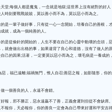
天堂;每個人都是魔鬼，一念就是地獄;這世界上沒有絕對的好
做人時刻要戰戰兢兢，莫以善小而不為，莫以惡小而為之。
難的是一輩子做好事，只有從一心一念開始，培養自己的善根，
的成就，成為一個純善的人。
牛的是從偷針的開始的，人生不要在自己的心靈中動壞的念頭，
己，就會做出出格的事，如果違背了良心和道德，沒有了做人的
自己的因果;活著，一定要莫以惡小而為之，壞毛病是一養成的
為惡，福已遠離;福禍無門，惟人自召;善惡之報，如影隨形，你
，做一個善良的人，永遠不會錯。
有好報，邪不勝正，惡永遠贏不了善，正義會遲到但從不會缺席
人不報你，天必報你，你的善良一定會為自己帶來好運和平安吉