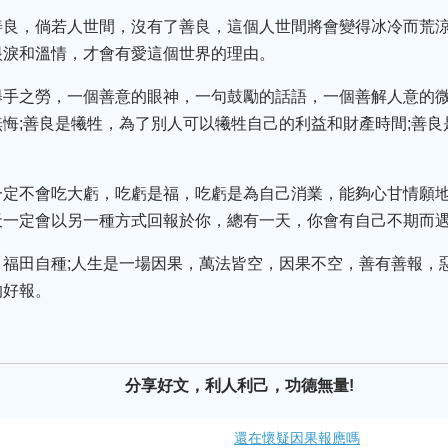
善良，倘若人世間，沒有了善良，這個人世間將會變得冰冷而荒
眼淚和溫情，才會有愛這個世界的理由。
舉手之勞，一個善意的眼神，一句鼓勵的話語，一個善解人意的微
悔;善良是犧牲，為了別人可以犧牲自己的利益和財產時間;善
一定不會吃大虧，吃虧是福，吃虧是為自己消業，能夠心甘情願
天一定會以另一種方式回報於你，總有一天，你會有自己不期而
，福田自種;人生是一場因果，萬法皆空，因果不空，善有善報，
的好報。
分享好文，利人利己，功德無量!
還在懷疑因果報應嗎