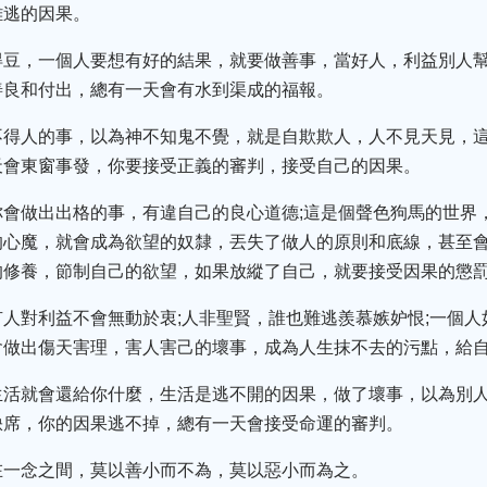
難逃的因果。
得豆，一個人要想有好的結果，就要做善事，當好人，利益別人
善良和付出，總有一天會有水到渠成的福報。
不得人的事，以為神不知鬼不覺，就是自欺欺人，人不見天見，
天會東窗事發，你要接受正義的審判，接受自己的因果。
你會做出出格的事，有違自己的良心道德;這是個聲色狗馬的世界
的心魔，就會成為欲望的奴隸，丟失了做人的原則和底線，甚至
的修養，節制自己的欲望，如果放縱了自己，就要接受因果的懲
人對利益不會無動於衷;人非聖賢，誰也難逃羨慕嫉妒恨;一個
會做出傷天害理，害人害己的壞事，成為人生抹不去的污點，給
生活就會還給你什麼，生活是逃不開的因果，做了壞事，以為別
缺席，你的因果逃不掉，總有一天會接受命運的審判。
在一念之間，莫以善小而不為，莫以惡小而為之。