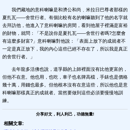
我們藏地的意科喇嘛是和濟公和尚﹑米拉日巴尊者那樣的
夏扎瓦——舍世行者。有個比較有名的喇嘛聽到了他的名字就
去拜訪他，他進入了意科喇嘛的房間，看到他屋子裡滿是富裕
的財物，就問：「不是說你是夏扎瓦——舍世行者嗎?怎麼會
有這麼多財富?」意科喇嘛對他說：「表面上放下的成就者不
一定是真正放下，我的內心這些已經不存在了，所以我是真正
的舍世行者。」
去年龍多活佛也說，道孚縣的上師裡面沒有比他更富的，
但他不在意。他也用，也吃，車子也名牌高檔，手錶也是價格
幾十萬，用錢也最多。但他根本沒有在意這些，所以他也是意
科喇嘛那樣真正的成就者。當然要做到這些必須要慢慢地訓
練。
分享好文，利人利己，功德無量!
相關文章: