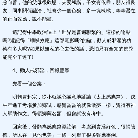
惡向善，他的父母很欣慰，夫妻和諧，子女有依靠，朋友得良
友，同事關係融洽，社會少一個色狼，多一塊棟樑，等等潛在
的正面效應，說不能盡。
還記得中學政治課上「世界是普遍聯繫的」這樣的論點
嗎?還記得「蝴蝶效應」這部電影嗎?的確，勸人戒邪淫的功
德有多大呢?如果以無私的心去做的話，恐怕只有全知的佛陀
能完全了達了!
4、勸人戒邪淫，回報豐厚
先看一個公案：
明朝冒起宗，從小就誠心誠意地誦讀《太上感應篇》。戊
午年進了考場參加鄉試，感覺昏昏的就像做夢一樣，覺得有神
人幫助作文。得領鄉薦名額，但會試沒有考中。
回家後，發願為感應篇添註解。考慮到貪淫好色，很損陰
德，所以在「見他色美」一條，列舉了很多報應事例。