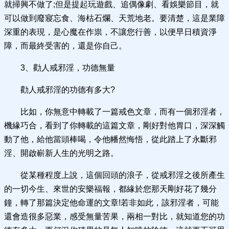
就掃興不做了;但是提起玩遊戲、追偶像劇、看娛樂節目，就
可以做到廢寢忘食、海枯石爛、天荒地老。要清楚，這是業障
深重的表現，是心魔在作祟，不讓您行善，以便早日積資淨
障，而最終受害的，還是你自己。
3、勸人戒邪淫，功德無量
勸人戒邪淫的功德有多大?
比如，你無意中轉載了一篇戒色文章，而有一個邪淫者，
機緣巧合，看到了你轉載的這篇文章，剛好對他胃口，深深觸
動了他，給他當頭棒喝，令他幡然悔悟，從此踏上了永斷邪
淫、開啟嶄新人生的光明之路。
從某種程度上說，這個回頭的浪子，從戒邪淫之後所產生
的一切今生、來世的安樂福報，都緣於您那天剛好花了幾分
鐘，轉了那篇決定他命運的文章!若非如此，該邪淫者，可能
還會造很多惡業，感受無量苦果，兩相一對比，就知道您的功