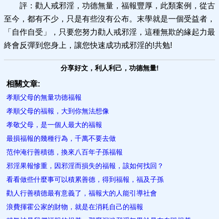
評：勸人戒邪淫，功德無量，福報豐厚，此類案例，從古
至今，都有不少，只是有些沒有公布。末學就是一個受益者，
「自作自受」，只要您努力勸人戒邪淫，這種無欺的緣起力最
終會反彈到您身上，讓您快速成功戒邪淫的!共勉!
分享好文，利人利己，功德無量!
相關文章:
孝順父母的無量功德福報
孝順父母的福報，大到你無法想像
孝敬父母，是一個人最大的福報
最損福報的幾種行為，千萬不要去做
范仲淹行善積德，換來八百年子孫福報
邪淫果報慘重，因邪淫而損失的福報，該如何找回？
看看做些什麼事可以積累善德，得到福報，福及子孫
勸人行善積德最有意義了，福報大的人能引導社會
浪費揮霍公家的財物，就是在消耗自己的福報