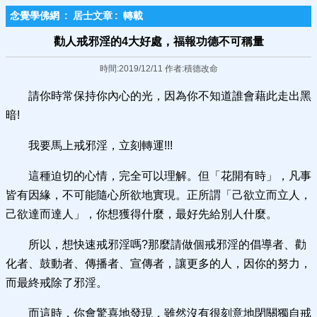
念覺學佛網
:
居士文章
:
轉載
勸人戒邪淫的4大好處，福報功德不可稱量
時間:2019/12/11 作者:積德改命
請你時常保持你內心的光，因為你不知道誰會藉此走出黑
暗!
我要馬上戒邪淫，立刻轉運!!!
這種迫切的心情，完全可以理解。但「花開有時」，凡事
皆有因緣，不可能隨心所欲地實現。正所謂「己欲立而立人，
己欲達而達人」，你想獲得什麼，最好先給別人什麼。
所以，想快速戒邪淫嗎?那麼請做個戒邪淫的倡導者、勸
化者、鼓動者、傳播者、宣傳者，讓更多的人，因你的努力，
而最終戒除了邪淫。
而這時，你會驚喜地發現，雖然沒有很刻意地閉關獨自戒