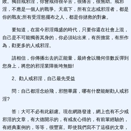
敗。獨自戒邪淫，你會戒得很辛苦，很痛苦，很無助。戒邪
淫，不應是一個人的戰爭。天底下，所有立志戒邪淫者，都是
你的戰友;所有受淫慾擺布之人，都是你拯救的對象。
要知道，在當今邪淫熾盛的時代，只要你還在社會上混，
自己是不可能獨善其身的，你必須站出來，有所擔當，有所作
為，勸更多的人戒邪淫。
請相信，你傳播出去的正能量，最終會以幾何倍數反彈到
您身上，將您的邪淫業障衝垮無餘!
2、勸人戒邪淫，自己最先受益
問：自己都淫念紛飛，邪態畢露，哪有什麼能耐勸人戒邪
淫?
答：大可不必有此顧慮。現在網路發達，網上也有不少戒
邪淫的文章，有大德開示的，有戒友心得的，有前輩經驗的，
有經典案例的，等等，很豐富。即使我們寫不了這樣的文章，