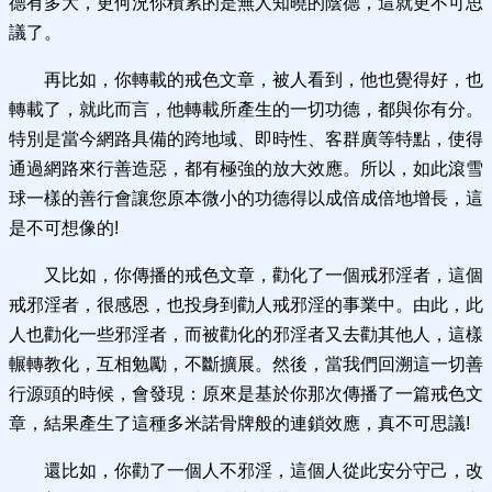
德有多大，更何況你積累的是無人知曉的陰德，這就更不可思
議了。
再比如，你轉載的戒色文章，被人看到，他也覺得好，也
轉載了，就此而言，他轉載所產生的一切功德，都與你有分。
特別是當今網路具備的跨地域、即時性、客群廣等特點，使得
通過網路來行善造惡，都有極強的放大效應。所以，如此滾雪
球一樣的善行會讓您原本微小的功德得以成倍成倍地增長，這
是不可想像的!
又比如，你傳播的戒色文章，勸化了一個戒邪淫者，這個
戒邪淫者，很感恩，也投身到勸人戒邪淫的事業中。由此，此
人也勸化一些邪淫者，而被勸化的邪淫者又去勸其他人，這樣
輾轉教化，互相勉勵，不斷擴展。然後，當我們回溯這一切善
行源頭的時候，會發現：原來是基於你那次傳播了一篇戒色文
章，結果產生了這種多米諾骨牌般的連鎖效應，真不可思議!
還比如，你勸了一個人不邪淫，這個人從此安分守己，改