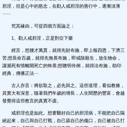
邪淫，但是心中的慾念，在勸人戒邪淫的善行中，逐漸淡薄
······
究其緣由，可從四個方面論之：
1、勸人戒邪淫，正是對症下藥
經言，想腰才萬貫，就得先財布施，即上報四恩，下濟三
苦;想長命百歲，就得先無畏布施，即戒除殺生，放生物命，
讓瀕死有情離開死亡的怖畏;想聰明伶俐，就得法布施，助印
經典，傳播正法···
古人亦言：將欲取之，必先與之。這些道理，看似教條，
其實大有深意，隨著我們年歲的增長，人生閱歷的豐富，會越
發覺得這些教言的真實不虛。
戒邪淫也是如此。想要醫好自己的邪淫病，不能把自己隔
絕起來，自己與自己打戰，自己舔自己的傷口，自己被自己打