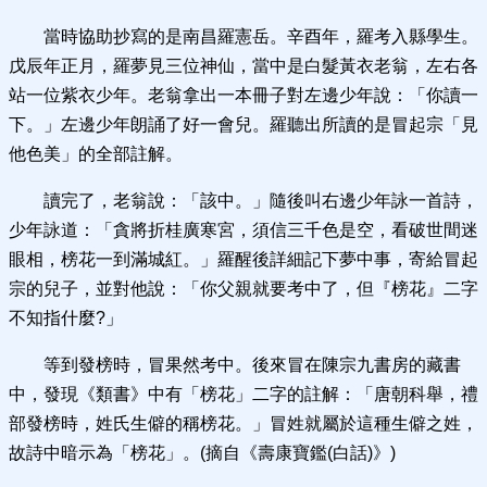
當時協助抄寫的是南昌羅憲岳。辛酉年，羅考入縣學生。
戊辰年正月，羅夢見三位神仙，當中是白髮黃衣老翁，左右各
站一位紫衣少年。老翁拿出一本冊子對左邊少年說：「你讀一
下。」左邊少年朗誦了好一會兒。羅聽出所讀的是冒起宗「見
他色美」的全部註解。
讀完了，老翁說：「該中。」隨後叫右邊少年詠一首詩，
少年詠道：「貪將折桂廣寒宮，須信三千色是空，看破世間迷
眼相，榜花一到滿城紅。」羅醒後詳細記下夢中事，寄給冒起
宗的兒子，並對他說：「你父親就要考中了，但『榜花』二字
不知指什麼?」
等到發榜時，冒果然考中。後來冒在陳宗九書房的藏書
中，發現《類書》中有「榜花」二字的註解：「唐朝科舉，禮
部發榜時，姓氏生僻的稱榜花。」冒姓就屬於這種生僻之姓，
故詩中暗示為「榜花」。(摘自《壽康寶鑑(白話)》)