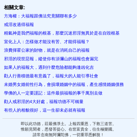
相關文章:
方海權：大福報跟佛法究竟關聯有多少
戒淫改過得福報
精氣神是我們福報的根基，那麼沉迷邪淫無異於是在自毀根基
宣化上人：怎樣做才能沒有苦、才能得福報？
浪費揮霍公家的財物，就是在消耗自己的福報
邪淫的現世惡報，縱使你有須彌山的福報也會漏完
如果人的福報大，遇到什麼危險都能夠逢凶化吉
勸人行善積德最有意義了，福報大的人能引導社會
未婚男女婚前性行為，會損壞婚姻中的福報，產生感情婚姻債務
學佛的人一定要謹記：這件最損福報的事千萬別去做
勸人戒邪淫的4大好處，福報功德不可稱量
有些人的相貌很好，這一生卻未必就有福報
即以此功德，莊嚴佛淨土。上報四重恩，下救三道苦。
惟願見聞者，悉發菩提心。在世富貴全，往生極樂國。
請常念南無阿彌陀佛，一切重罪悉解脫！