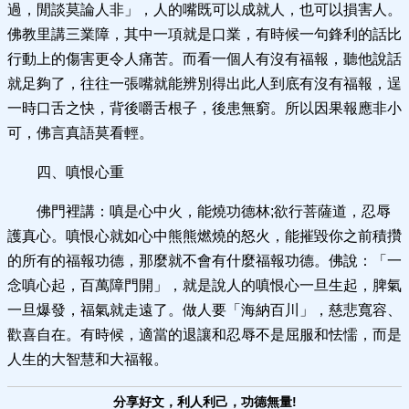
過，閒談莫論人非」，人的嘴既可以成就人，也可以損害人。
佛教里講三業障，其中一項就是口業，有時候一句鋒利的話比
行動上的傷害更令人痛苦。而看一個人有沒有福報，聽他說話
就足夠了，往往一張嘴就能辨別得出此人到底有沒有福報，逞
一時口舌之快，背後嚼舌根子，後患無窮。所以因果報應非小
可，佛言真語莫看輕。
四、嗔恨心重
佛門裡講：嗔是心中火，能燒功德林;欲行菩薩道，忍辱
護真心。嗔恨心就如心中熊熊燃燒的怒火，能摧毀你之前積攢
的所有的福報功德，那麼就不會有什麼福報功德。佛說：「一
念嗔心起，百萬障門開」，就是說人的嗔恨心一旦生起，脾氣
一旦爆發，福氣就走遠了。做人要「海納百川」，慈悲寬容、
歡喜自在。有時候，適當的退讓和忍辱不是屈服和怯懦，而是
人生的大智慧和大福報。
分享好文，利人利己，功德無量!