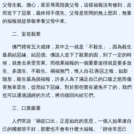
父母生氣、擔心，甚至辱罵指責父母，這樣福報沒有修到，反
而造下了惡業，最終得不償失。父母是世間的無上恩田，無量
的福報就從恭敬孝養父母中來。
二、妄造殺業
佛門裡有五大戒律，其中之一就是「不殺生」，因為殺生
最易結惡緣、結惡債。佛說人造下了殺業的因，到了一定的時
候，就會去承受苦果。而積累福報的一個重要途徑就是要多放
生、多護生、不殺生。禍福無門，惟人自召;善惡之報，如影
隨形，殺生最為損福報，許多人為了滿足自己的口腹之慾而傷
害無辜眾生，從而結下惡緣。對於那些實在避免不了的，我們
也可以通過誦經的方式，將功德回向給它們。
三、口業嚴重
人們常說「禍從口出」正是如此的意思，一個人如果連自
己的嘴都管不好，那麼也不會有什麼大福報。「靜坐常思己