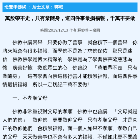
念覺學佛網
:
居士文章
:
轉載
萬般帶不走，只有業隨身，這四件事最損福報，千萬不要​做
時間:2019/12/13 作者:釋妙善～盛圓
佛教中講因果，只要你做了善事，就會積下一個善果，你
將來就會有很多福報。而學佛不是為了求佛保佑，那只是迷
信，佛教佛學是博大精深的，學佛是為了學習佛菩薩慈悲為
懷，廣善好施，救度眾生的心，佛曾說：「萬般帶不走，只有
業隨身」，這有學習向佛這樣行善才能積累福報。而這四件事
情最損福報，所以一定切記千萬不要做!
一、不孝順父母
佛教非常重視對父母的孝順，佛教中也曾講：「父母就是
人們的佛」，敬仰佛，更要敬仰父母，只有孝順父母，才是真
正的敬仰他們，會積累福報。而一個人如果不孝順、孝敬自己
的父母，天天做善事也不會有多大的福報。不僅如此更不要讓