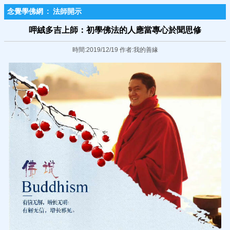
念覺學佛網
:
法師開示
呷絨多吉上師：初學佛法的人應當專心於聞思修
時間:2019/12/19 作者:我的善緣