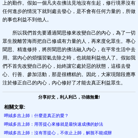
上的勤作。假如一個凡夫在佛法見地沒有生起，修行境界沒有
任何進步的情況下就到處去發心，是不會有任何力量的，所做
的事也利益不到他人。
所以我們首先要通過聞思修來改變自己的內心，為了一切
眾生脫離苦海而把自己修成有力量的人，再來度化眾生。專心
聞思、精進修持，將所聞思的佛法融入內心，在平常生活中去
用。當內心的煩惱習氣去除之時，也就能利益他人了。假如我
們不首先改變自己的心，始終讓它處於惡的狀態，這樣去發
心、行善、參加活動，那是很糟糕的。因此，大家現階段應專
注於修正自己的內心，內心修好了才能去真正利益眾生。
分享好文，利人利己，功德無量!
相關文章:
呷絨多吉上師：什麼是真正的愛？
呷絨多吉上師：用菩提心來修就是最快速成佛的妙法
呷絨多吉上師：沒有菩提心，不依止上師，解脫不能成辦