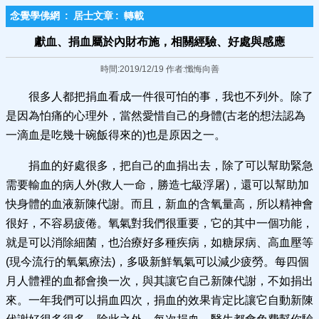
念覺學佛網
:
居士文章
:
轉載
獻血、捐血屬於內財布施，相關經驗、好處與感應
時間:2019/12/19 作者:懺悔向善
很多人都把捐血看成一件很可怕的事，我也不列外。除了
是因為怕痛的心理外，當然愛惜自己的身體(古老的想法認為
一滴血是吃幾十碗飯得來的)也是原因之一。
捐血的好處很多，把自己的血捐出去，除了可以幫助緊急
需要輸血的病人外(救人一命，勝造七級浮屠)，還可以幫助加
快身體的血液新陳代謝。而且，新血的含氧量高，所以精神會
很好，不容易疲倦。氧氣對我們很重要，它的其中一個功能，
就是可以消除細菌，也治療好多種疾病，如糖尿病、高血壓等
(現今流行的氧氣療法)，多吸新鮮氧氣可以減少疲勞。每四個
月人體裡的血都會換一次，與其讓它自己新陳代謝，不如捐出
來。一年我們可以捐血四次，捐血的效果肯定比讓它自動新陳