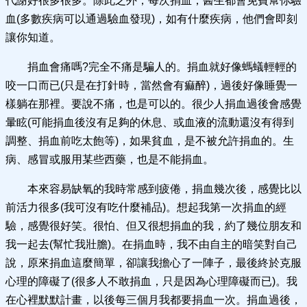
代謝好很多很多。除此之外，每次捐血，醫生都會免費幫你驗
血(多數疾病可以通過驗血發現)，如有什麼疾病，他們會即刻
讓你知道。
捐血會痛嗎?完全不痛是騙人的。捐血就好像螞蟻輕輕的
咬一口而已(只是在打針時，當然會有痲醉)，過後好像睡覺一
樣躺在那裡。要說不痛，也是可以的。很少人捐血過後會感覺
暈眩(可能捐血後沒有足夠的休息、或血液的流動還沒有得到
調整、捐血前吃太飽等)，如果貧血，是不被允許捐血的。生
病、感冒或服用某些西藥，也是不能捐血。
本來容易缺氧的我時常感到疲倦，捐血幾次後，感覺比以
前活力很多(我可沒有吃什麼補品)。想起我第一次捐血的經
驗，感覺很好笑。很怕、但又很想捐血的我，約了幾位朋友和
我一起去(幫忙我壯膽)。在捐血時，我不由自主的暗笑對自己
說，原來捐血這麼簡單，卻讓我擔心了一陣子，最後終於克服
心理的障礙了(很多人不敢捐血，只是因為心理障礙而已)。我
在心裡默默計畫，以後每三個月我都要捐血一次。捐血過後，