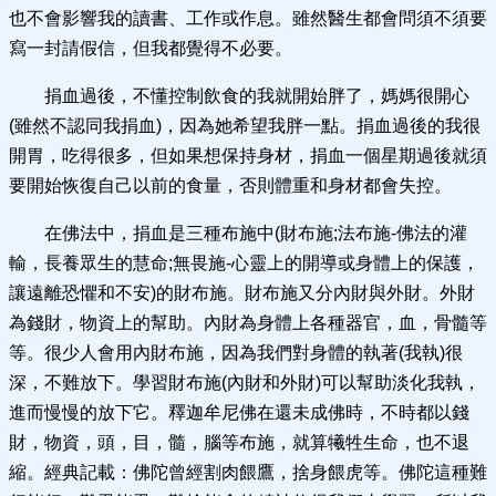
也不會影響我的讀書、工作或作息。雖然醫生都會問須不須要
寫一封請假信，但我都覺得不必要。
捐血過後，不懂控制飲食的我就開始胖了，媽媽很開心
(雖然不認同我捐血)，因為她希望我胖一點。捐血過後的我很
開胃，吃得很多，但如果想保持身材，捐血一個星期過後就須
要開始恢復自己以前的食量，否則體重和身材都會失控。
在佛法中，捐血是三種布施中(財布施;法布施-佛法的灌
輸，長養眾生的慧命;無畏施-心靈上的開導或身體上的保護，
讓遠離恐懼和不安)的財布施。財布施又分內財與外財。外財
為錢財，物資上的幫助。內財為身體上各種器官，血，骨髓等
等。很少人會用內財布施，因為我們對身體的執著(我執)很
深，不難放下。學習財布施(內財和外財)可以幫助淡化我執，
進而慢慢的放下它。釋迦牟尼佛在還未成佛時，不時都以錢
財，物資，頭，目，髓，腦等布施，就算犧牲生命，也不退
縮。經典記載：佛陀曾經割肉餵鷹，捨身餵虎等。佛陀這種難