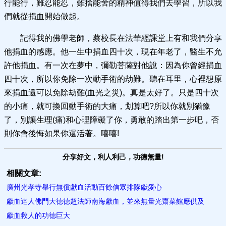
行能行，難忍能忍，難捨能舍的精神值得我們去學習，所以我
們就從捐血開始做起。
記得我的佛學老師，蔡校長在法華經課堂上有和我們分享
他捐血的感應。他一生中捐血四十次，現在年老了，醫生不允
許他捐血。有一次在夢中，彌勒菩薩對他說：因為你曾經捐血
四十次，所以你免除一次動手術的劫難。聽在耳里，心裡想原
來捐血還可以免除劫難(血光之災)。真是太好了。只是四十次
的小痛，就可換回動手術的大痛，划算吧?所以你就別猶豫
了，別讓生理(痛)和心理障礙了你，勇敢的踏出第一步吧，否
則你會後悔如果你還活著。嘻嘻!
分享好文，利人利己，功德無量!
相關文章:
廣州光孝寺舉行無償獻血活動百餘信眾排隊獻愛心
獻血達人佛門大德德超法師南海獻血，並來無量光齋菜館應供及
獻血救人的功德巨大