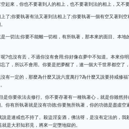
它空起來，你也不要著到人的相上，也不要著到法的相上，又不
上了;你要執著有法又著到法相上了;你要執著一個有空又著到
相。
就是一切法;你要不能離一切相，有所執著，那本來的面目、本地
。
呢?也沒有丟，不過你沒有會用;你好像在夢中不知道。本來你明
忘了，所以不會用。你要是把夢醒了，連一個大千世界都空了，
沒有一定的，那麼為什麼又說六度萬行?為什麼又說要持戒修福
見。
但是你要依法去修行。你不要存著有一種執著心，就是你雖然持
。你有所執著就是沒有功德;你要無所執著，你的功德是盡虛空
就說是連戒也不持了。殺盜淫妄酒，佛法呀，是沒有定法的，我
這就是大邪知邪見，將來一定墮地獄的。