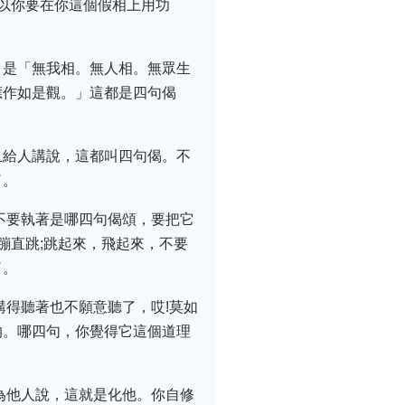
以你要在你這個假相上用功
，是「無我相。無人相。無眾生
應作如是觀。」這都是四句偈
且給人講說，這都叫四句偈。不
了。
不要執著是哪四句偈頌，要把它
蹦直跳;跳起來，飛起來，不要
了。
講得聽著也不願意聽了，哎!莫如
的。哪四句，你覺得它這個道理
為他人說，這就是化他。你自修