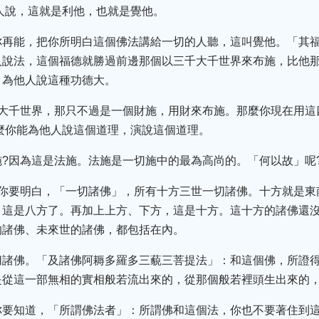
人說，這就是利他，也就是覺他。
你再能，把你所明白這個佛法講給一切的人聽，這叫覺他。「其
說法，這個福德就勝過前邊那個以三千大千世界來布施，比他那
，為他人說這種功德大。
千大千世界，那只不過是一個財施，用財來布施。那麼你現在用這
麼你能為他人說這個道理，演說這個道理。
?因為這是法施。法施是一切施中的最為高尚的。「何以故」呢
你要明白，「一切諸佛」，所有十方三世一切諸佛。十方就是東
：這是八方了。再加上上方、下方，這是十方。這十方的諸佛還
的諸佛、未來世的諸佛，都包括在內。
切諸佛。「及諸佛阿耨多羅多三藐三菩提法」：和這個佛，所證
是從這一部無相的實相般若流出來的，從那個般若裡頭生出來的
你要知道，「所謂佛法者」：所謂佛和這個法，你也不要著住到