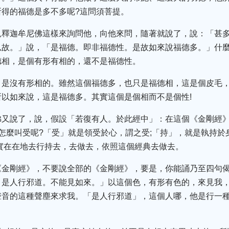
得的福德是多不多呢?這問須菩提。
見釋迦牟尼佛這樣來詢問他，向他來問，隨著就說了，說：「甚
以故。」說，「是福德。即非福德性。是故如來說福德多。」什麼
德相，是個有形有相的，還不是福德性。
，是沒有形相的。雖然這個福德多，也只是福德相，這是個皮毛
以如來說，這是福德多。其實這個是個相而不是個性!
佛又說了，說，假設「若復有人。於此經中」：在這個《金剛經
怎麼叫受呢?「受」就是領受於心，謂之受;「持」，就是執持於
實在在地去行持去，去做去，依照這個經典去做去。
《金剛經》，不要說全部的《金剛經》，要是，你能誦乃至四句
。是人行邪道。不能見如來。」以這個色，有形有色的，來見我
聲音的這種聲塵來求我。「是人行邪道」，這個人哪，他是行一