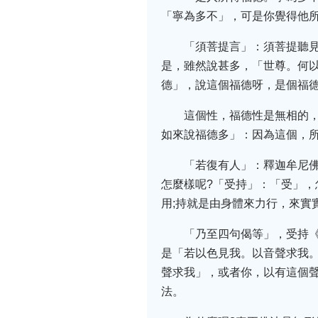
「寧為多不」，可是你覺得他所
「須菩提言」：須菩提聽
是，雖然說甚多，「世尊。何
德」，說這個福德呀，是個福
這個性，福德性是無相的
如來說福德多」：因為這個，所
「若復有人」：釋迦牟尼
怎麼樣呢?「受持」：「受」，
用;持就是由身體來力行，來實
「乃至四句偈等」，受持
是「若以色見我。以音聲求我
聲求我」，或者你，以有這個
法。