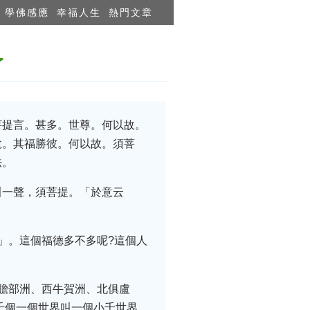
學佛感應
幸福人生
熱門文章
了
菩提言。甚多。世尊。何以故。
說。其福勝彼。何以故。須菩
法。
叫一聲，須菩提。「於意云
」。這個福德多不多呢?這個人
贍部洲、西牛賀洲、北俱盧
千個一個世界叫一個小千世界。