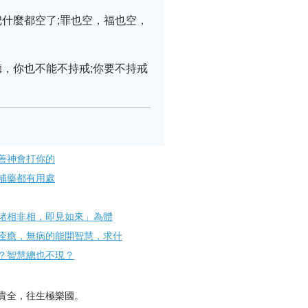
什麼都空了;罪也空，福也空，
，你也不能不持戒;你要不持戒
善神會打你的
補藥都有用處
諸相非相，即見如來」為體
痊癒，無病的能開智慧，求什
？智慧總也不現？
貴全，往生極樂國。