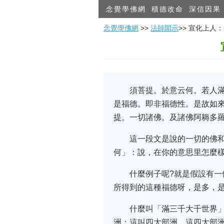
念覺學佛網
積德改命
深信因果
念覺學佛網
>>
法師開示
>> 宣化上
須菩提。於意云何。若人
是福德。即非福德性。是故如
提。一切諸佛。及諸佛阿耨多
這一段文是說的一切的佛
何」：說，在你的意思里怎麼樣
什麼例子呢?就是假設有一
所得到的這種福德呀，是多，
什麼叫「滿三千大千世界
洲：這叫四大部洲。這四大部洲