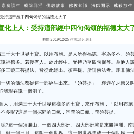
素食護生
戒除邪淫
佛教故事
佛教知識
法師開示
戒殺放生
人：受持這部經中四句偈頌的福德太大了
宣化上人：受持這部經中四句偈頌的福德太大
時間:2019/12/25 作者:清凡居士
滿三千大千世界七寶。以用布施。是人所得福德。寧為多不。須
來說福德多。若復有人。於此經中。受持乃至四句偈等。為他人
羅多三藐三菩提法。皆從此經出。須菩提。所謂佛法者。即非佛
和一切的佛法都從這一部經生出來。「須菩提」：釋迦牟尼佛又
?我現在說一個例子。
個人，用滿三千大千世界這樣多的七寶，來作布施，「以用布施
是不多呢?這是一個探問的口氣，詢問的口氣，問須菩提。
」呢?這一個須彌山、一個四大部洲。四大部洲就是東勝神洲、南
，就一個日月，這叫一個世界。這一個世界集成一千個世界;一