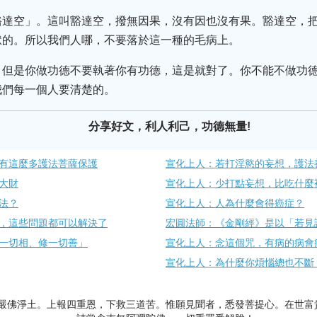
豁達空」。這叫豁達空，撥無因果，沒有因也沒有果。豁達空，把
獄的。所以我們人哪，不要落於這一種的毛病上。
。但是你做功德不要執著你有功德，這是就對了。你不能不做功德
我們每一個人要清楚的。
分享好文，利人利己，功德無量!
有這麼多護法菩薩保護
宣化上人：若打淫慾的妄想，護法
大財
宣化上人：少打點妄想，比吃什麼
法？
宣化上人：人為什麼會得癌症？
，這些問題都可以解決了
宏圓法師：《金剛經》是以「若見
一切相、修一切善」
宣化上人：念這個咒，有病的病會
宣化上人：為什麼你煩惱總也不斷
嚴佛淨土。上報四重恩，下救三道苦。惟願見聞者，悉發菩提心。在世富