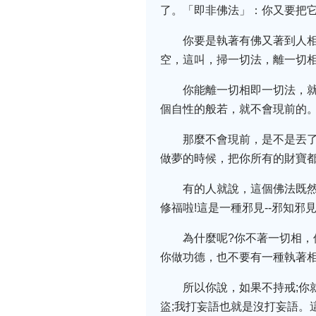
了。「即非佛法」：你又要把
你要是執著有佛又著到人相
空，這叫，掃一切法，離一切
你能離一切相即一切法，
個自性的般若，就不會現前的
那麼不會現前，是不是丟了
做夢的時候，把你所有的財寶都
有的人就說，這個佛法既然
修福啦!這是一種邪見--邪知邪
為什麼呢?你不著一切相，
你做功德，也不要有一種執著相
所以你說，如果不持戒;你
盜;我打妄語也就是沒打妄語。