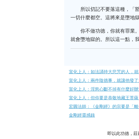
所以切記不要落這種，「
一切什麼都空。這將來是墮地
你不做功德，你就有罪業
就會墮地獄的。所以這一點，
宣化上人：如法誦持大悲咒的人，就
宣化上人：兩件陰德事，就讓他發了
宣化上人：淫慾心斷不掉有什麼好辦
宣化上人：但你要是恭敬地藏王菩薩
宏圓法師：《金剛經》的宗要是「離
金剛經靈感錄
即以此功德，莊