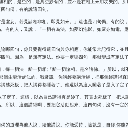
形無相的，是空的，是真空妙有的，並不是在相上來用功夫的。所
這四句偈，有的說這四句。
皆是虛妄。若見諸相非相。即見如來。」這也是四句偈。有的說
偈。有的人，又說，「一切有為法。如夢幻泡影。如露亦如電。
無論哪四句，你只要覺得這四句與你相應，你能常常記得它，並
哪四句。因為，是無有定法。你要一定哪四句，那就變成有定法
相，掃一切法，離一切相;「離一切諸相。是名諸佛。」所以，就
那個生龍活虎似的。我常說，你講經要講活經，把那個經講得直
越講越死板，把人講得都睡著了。他還以為這人睡著了是入了定
入了定了。這樣，以為自己講得真是妙了。其實太死板了，把人
點。所以，這個講經啊，要把它活動起來。這四句偈，沒有一定
句偈的道理為他人說，給他講說。你能受持，這就是，自修;你能