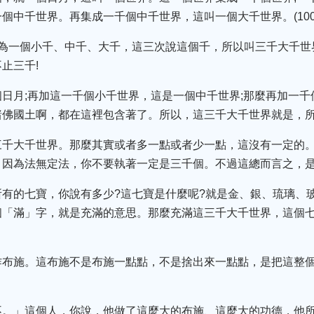
中千世界。再集成一千個中千世界，這叫一個大千世界。(10000
因為一個小千、中千、大千，這三次說這個千，所以叫三千大千世
止三千!
日月;再加這一千個小千世界，這是一個中千世界;那麼再加一
諸佛國土啊，都在這裡包含著了。所以，這三千大千世界就是，
三千大千世界。那麼其實或者多一點或者少一點，這沒有一定的
。因為法無定法，你不要執著一定是三千個。不過這總而言之，
有的七寶，你說有多少?這七寶是什麼呢?就是金、銀、琉璃、
個「滿」字，就是充滿的意思。那麼充滿這三千大千世界，這個七
作布施。這布施不是布施一點點，不是捨出來一點點，是把這整
不。」這個人，你說，他做了這麼大的布施、這麼大的功德，他所