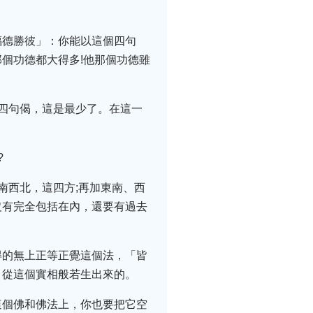
福德勝彼」：你能以這個四句
個功德都大得多!他那個功德雖
四句偈，這是最少了。在這一
?
南西北，這四方;再加東南、西
沒有完全包括在內，還要有過去
得的無上正等正覺這個法，「皆
，從這個實相般若生出來的。
這個佛和佛法上，你也要把它空