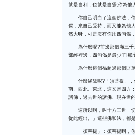
就是自利，也就是自覺;你為他
你自己明白了這個佛法，
偈，來自己受持，而又能為他人
然大呀，可是沒有你用四句偈
為什麼呢?前邊那個滿三
部經裡邊，四句偈是最少了!那
為什麼這個福超過那個財施
什麼緣故呢?「須菩提」，
南、西北、東北，這又是四方
諸佛，過去世的諸佛、現在世
這所以啊，叫十方三世一
從此經出。」這些佛和法，都
「須菩提」：須菩提啊，