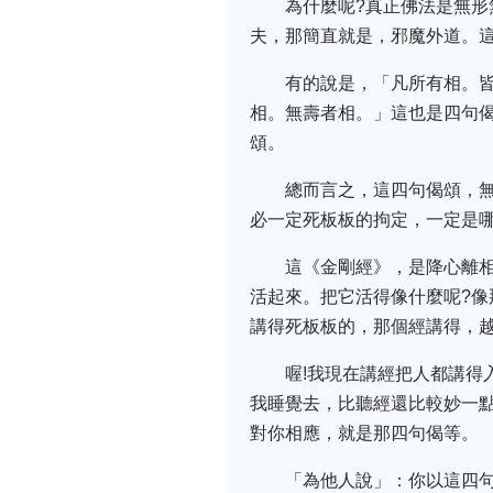
為什麼呢?真正佛法是無
夫，那簡直就是，邪魔外道。
有的說是，「凡所有相。
相。無壽者相。」這也是四句
頌。
總而言之，這四句偈頌，
必一定死板板的拘定，一定是
這《金剛經》，是降心離
活起來。把它活得像什麼呢?像
講得死板板的，那個經講得，
喔!我現在講經把人都講得
我睡覺去，比聽經還比較妙一
對你相應，就是那四句偈等。
「為他人說」：你以這四