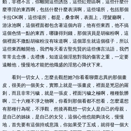
動，非禮不言，你離開這些誘惑，這些紅燈區啊，這些什麼什
麼導淫的東西啊，包括什麼什麼表演啊，這些場所，包括那個
卡拉OK啊，這些場所，都是，桑拿啊，表面上，理髮廳啊，
游泳池啊，這個裡面都包含著這個內容，他有些東西，他不搞
這個色情一點的東西，哪賺得到錢，那個演員是胡椒粉啊，這
個裡面不撒點胡椒粉沒有味道啊，這個眾生就這個樣子，所以
這些東西離開他，我們每天看古聖先賢的這些佛言法語，我們
常常去念佛，去禮佛，知道這個淫慾對我的傷害之重，一定要
遠離他，慢慢地才能把他熾盛的淫慾心降伏下來。
看到一切女人，怎麼去觀想她?你看看聊齋志異的那個畫
皮，很美的一個美女，實際上就是一張畫皮，裡面是兇惡的羅
剎，而且非常污穢，就是一張皮，裡面污穢之極啊，種種骯髒
啊，三十六種不淨之物啊，你看到那個看都不想看，怎麼還想
有那種行為呢，不淨觀，然後再觀想一切女人是自己的母親，
是自己的姊妹，是自己的女兒，這個心他也能夠淡化，慢慢
地，首先要有這個持戒意識，你如果受了五戒，就得發一個大