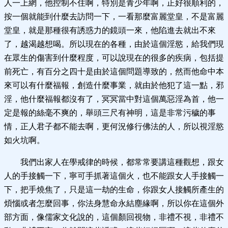
人一上網，他控制不住啊，特別是青少年啊，正好很順利的，
按一個就能到什麼去訪問一下，一看那麼富麗堂皇，不是富麗
堂皇，就是那種很有誘惑力的鏡頭一來，他陷進去就出不來
了，越渴越想喝。所以現在的各種，由於這個淫慾，給我們現
在眾生的傷害到什麼程度，可以說現在的很多的疾病，包括提
前死亡，有百分之四十是由於這個問題導致的，然而他命中本
來可以有什麼福報，創造什麼事業，就由於他犯了這一點，邪
淫，他什麼福報都沒有了，冥冥當中對這個萬惡淫為首，他一
定是報的絲毫不爽的，舉頭三尺有神明，這是非常污穢的事
情，正人君子都不能去啊，更何況修行佛法的人，所以視淫慾
如火坑啊。
我們出家人在學戒律的時候，都常常要講這種觀想，跟女
人的手接觸一下，寧可手抓著這個火，也不能跟女人手接觸一
下，把手燒焦了，只是這一劫的生命，你跟女人接觸所產生的
煩惱或者怎麼回事，你法身慧命永結塵緣啊，所以你在這個外
部方面，像儒家文化說的，這個顏回視物，非禮不視，非禮不