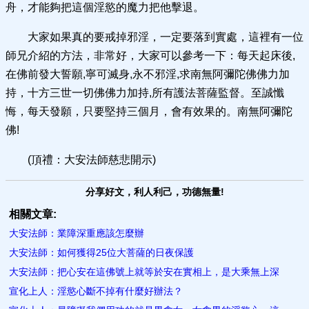
舟，才能夠把這個淫慾的魔力把他擊退。
大家如果真的要戒掉邪淫，一定要落到實處，這裡有一位
師兄介紹的方法，非常好，大家可以參考一下：每天起床後,
在佛前發大誓願,寧可滅身,永不邪淫,求南無阿彌陀佛佛力加
持，十方三世一切佛佛力加持,所有護法菩薩監督。至誠懺
悔，每天發願，只要堅持三個月，會有效果的。南無阿彌陀
佛!
(頂禮：大安法師慈悲開示)
分享好文，利人利己，功德無量!
相關文章:
大安法師：業障深重應該怎麼辦
大安法師：如何獲得25位大菩薩的日夜保護
大安法師：把心安在這佛號上就等於安在實相上，是大乘無上深
宣化上人：淫慾心斷不掉有什麼好辦法？