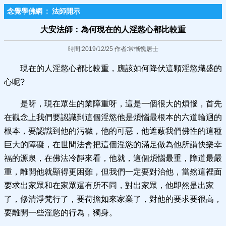
念覺學佛網
:
法師開示
大安法師：為何現在的人淫慾心都比較重
時間:2019/12/25 作者:常慚愧居士
現在的人淫慾心都比較重，應該如何降伏這顆淫慾熾盛的
心呢?
是呀，現在眾生的業障重呀，這是一個很大的煩惱，首先
在觀念上我們要認識到這個淫慾他是煩惱最根本的六道輪迴的
根本，要認識到他的污穢，他的可惡，他遮蔽我們佛性的這種
巨大的障礙，在世間法會把這個淫慾的滿足做為他所謂快樂幸
福的源泉，在佛法冷靜來看，他就，這個煩惱最重，障道最嚴
重，離開他就顯得更困難，但我們一定要對治他，當然這裡面
要求出家眾和在家眾還有所不同，對出家眾，他即然是出家
了，修清淨梵行了，要荷擔如來家業了，對他的要求要很高，
要離開一些淫慾的行為，獨身。