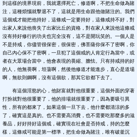
到這樣的境界現前，我就選擇死亡，修道啊，不把生命做為賭
注，這種煩惱就擊退不了，這就是用生命跟他做賭注的。我們
這個戒才能把他持好，這條戒一定要持好，這條戒持不好，對
出家人來說他喪失了出家比丘的資格，對在家人來說他這條戒
沒有持好修行的功夫也完全沒有，這不是開玩笑的。一個人是
不是持戒，你儘管很保密，很保密，佛菩薩你保不了密啊，你
自己內心保不了密啊，一旦犯了這個戒的人肯定行為當中，或
者在大眾場合當中，他會表現的畏縮、膽怯。只有持戒持的好
的人，他無畏啊，坦蕩啊，然後他修道才能進步，直心是道場
啊，無欲則鋼啊，沒有這個欲，那其它欲都下去了。
有這個淫慾的心，他財富就對他很重要，這個外面的穿著
打扮就對他很重要了，他的排場就很重要了，因為要吸引異
性，所有的都來了，如果這個一旦下去，他什麼都清涼的多
了，確實這是真的。也不需要高消費，也不需要吃那麼多的滋
養品，好好持好這個戒，確實現在社會是否持戒，持的怎麼
樣，這條戒可能是第一標準，把生命做為賭注，唯有破釜沉