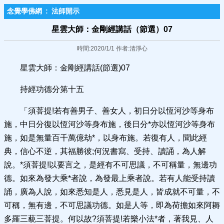
念覺學佛網
:
法師開示
星雲大師：金剛經講話（節選）07
時間:2020/1/1 作者:清淨心
星雲大師：金剛經講話(節選)07
持經功德分第十五
「須菩提!若有善男子、善女人，初日分以恆河沙等身布
施，中日分復以恆河沙等身布施，後日分*亦以恆河沙等身布
施，如是無量百千萬億劫*，以身布施。若復有人，聞此經
典，信心不逆，其福勝彼;何況書寫、受持、讀誦，為人解
說。*須菩提!以要言之，是經有不可思議，不可稱量，無邊功
德。如來為發大乘*者說，為發最上乘者說。若有人能受持讀
誦，廣為人說，如來悉知是人，悉見是人，皆成就不可量，不
可稱，無有邊，不可思議功德。如是人等，即為荷擔如來阿耨
多羅三藐三菩提。何以故?須菩提!若樂小法*者，著我見、人