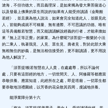
滄海，不但功德大，而且義理深，是如來獨為發大乘菩薩道心
以及發最上佛乘的眾生而說的!如果有人能受持讀誦《金剛般
若經》，並且廣為他人說法，如來會完全知道此人，並眼見此
人，皆能夠成就不可稱量、無有邊際、不可思議的功德。唯有
這等具備般若智慧，而又能讀誦解說經義的行者，才能承擔如
來『無上正等正覺』的家業。為什麼呢?須菩提!一般樂於小法
的二乘人，執著我見、人見、眾生見、壽者見，對於此部大乘
無相無住的妙義，是無法相信接受的，更不願讀誦，更不用說
為他人解說了。
「須菩提!般若智慧在人人貴，在處處尊，所以不論何
處，只要有這部經的地方，一切世間天、人、阿修羅等都應當
恭敬供養。應當知道，此經所在之處，即是塔廟，一切眾生都
要恭敬地頂禮圍繞，以芳香的花朵散其四周，虔誠地供養。
能淨業障分第十六
「複次，須菩提!若善男子、善女人，受持讀誦此經，若