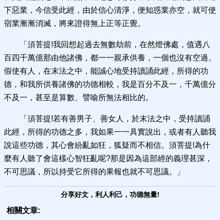
下惡業，今信受此經，由於信心清淨，便知惑業亦空，就可使
宿業漸漸消滅，將來證得無上正等正覺。
「須菩提!我回想起過去無數劫前，在然燈佛處，值遇八
百四千萬億那由他諸佛，都一一親承供養，一個也沒有空過。
假使有人，在末法之中，能誠心地受持讀誦此經，所得的功
德，和我所供養諸佛的功德相較，我是百分不及一，千萬億分
不及一，甚至是算數、譬喻所無法相比的。
「須菩提!若有善男子、善女人，於末法之中，受持讀誦
此經，所得的功德之多，我如果一一具實說出，或者有人聽我
說這些功德，其心會紛亂如狂，狐疑而不相信。須菩提!為什
麼有人聽了會這樣心智狂亂呢?那是因為這部經的義理甚深，
不可思議，所以持受它所得的果報也就不可思議。」
分享好文，利人利己，功德無量!
相關文章: