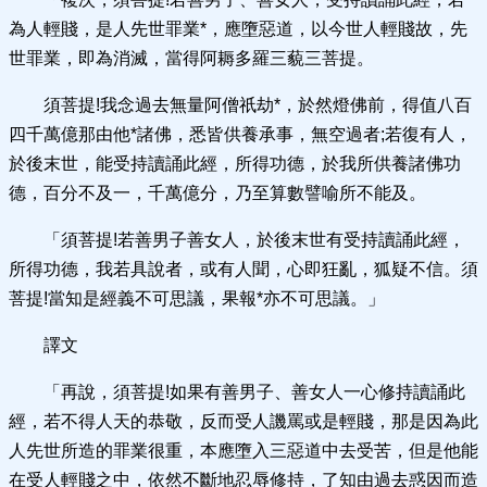
為人輕賤，是人先世罪業*，應墮惡道，以今世人輕賤故，先
世罪業，即為消滅，當得阿耨多羅三藐三菩提。
須菩提!我念過去無量阿僧祇劫*，於然燈佛前，得值八百
四千萬億那由他*諸佛，悉皆供養承事，無空過者;若復有人，
於後末世，能受持讀誦此經，所得功德，於我所供養諸佛功
德，百分不及一，千萬億分，乃至算數譬喻所不能及。
「須菩提!若善男子善女人，於後末世有受持讀誦此經，
所得功德，我若具說者，或有人聞，心即狂亂，狐疑不信。須
菩提!當知是經義不可思議，果報*亦不可思議。」
譯文
「再說，須菩提!如果有善男子、善女人一心修持讀誦此
經，若不得人天的恭敬，反而受人譏罵或是輕賤，那是因為此
人先世所造的罪業很重，本應墮入三惡道中去受苦，但是他能
在受人輕賤之中，依然不斷地忍辱修持，了知由過去惑因而造