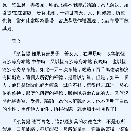
見、眾生見、壽者見，即於此經不能聽受讀誦，為人解說。須
菩提!在在處處，若有此經，一切世間天、人、阿修羅，所應
供養，當知此處即為是塔，皆應恭敬作禮圍繞，以諸華香而散
其處。
譯文
「須菩提!如果有善男子、善女人，在早晨時，以等於恆
河沙等身布施;中午時，又以恆河沙等身布施;夜晚時，也以恆
河沙等身命布施。如此一天三次布施，經過了百千萬億劫都沒
有間斷過，這個人所得的福德，是難以計量。但是，如果一個
人，他只是聽聞此經之經義，誠信不疑，悟得般若真理，發心
依教修持，那麼他所得的福德，勝過以身命布施的人。又何況
將此經書寫、受持、讀誦，為他人解說的人，他不但明了自己
的本性，更使他人見性，所得福德，就更加不可勝數了!
「須菩提!總而言之，這部經所具的功德之大，不是心所
能思，口所能議，秤所能稱，尺所能量的，它重過須彌，深逾