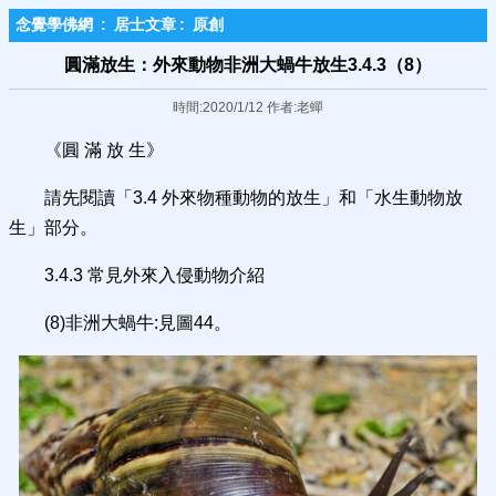
念覺學佛網
:
居士文章
:
原創
圓滿放生：外來動物非洲大蝸牛放生3.4.3（8）
時間:2020/1/12 作者:老蟬
《圓 滿 放 生》
請先閱讀「3.4 外來物種動物的放生」和「水生動物放
生」部分。
3.4.3 常見外來入侵動物介紹
(8)非洲大蝸牛:見圖44。