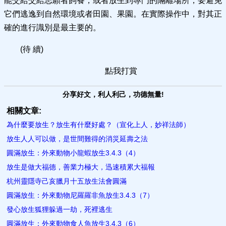
能交給交給志願者飼養，或者放生到專門的隔離場所，要避免
它們逃逸到自然環境或者田園、果園。在實際操作中，對其正
確的進行識別是最主要的。
(待 續)
點我打賞
分享好文，利人利己，功德無量!
相關文章:
為什麼要放生？放生有什麼好處？（宣化上人，妙祥法師）
放生人人可以做，是世間難得的消災延壽之法
圓滿放生：外來動物小龍蝦放生3.4.3（4）
放生是做大福德，善業力極大，迅速積累大福報
杭州​靈隱寺己亥臘月十五放生法會圓滿
圓滿放生：外來動物尼羅羅非魚放生3.4.3（7）
發心放生狐狸躲過一劫，死裡逃生
圓滿放生：外來動物食人魚放生3.4.3（6）