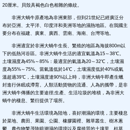
20厘米。貝殼具褐色白色相雜的條紋。
非洲大蝸牛原產地為非洲東部，但到21世紀已經廣泛分
布於亞洲、太平洋、印度洋和美洲等地的濕熱地區。在我國主
要分布在福建、廣東、廣西、雲南、海南、台灣等地。
非洲適宜於非洲大蝸牛生長、繁殖的地區為海拔800m以
下的低熱河谷區。非洲大蝸牛生活的適宜氣溫為15～38℃。
土壤濕度為45%～85%：最適宜的氣溫為20～32℃，土壤濕
度為55%～75%。當氣溫低於14℃，土壤濕度低於40%或氣
溫超過39℃，土壤濕度達90%以上時，非洲大蝸牛即產生蠟
封進行休眠或滯育。人類活動貨物的流通、人為的攜帶，是非
洲大蝸牛傳播的主要途徑;生產、生活垃圾的堆積，為非洲大
蝸牛的棲息、繁衍提供了場所。
非洲大蝸牛生活環境為陸地，喜好潮濕的環境，主要棲息
於菜地、農田、果園、公園、橡膠園裡、雜草叢生、樹木蔥
鬱、農作物繁茂陰暗潮濕的環境以及腐殖質的土壤里、枯草