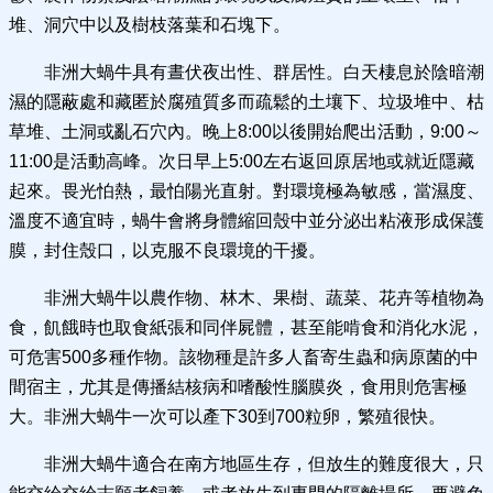
堆、洞穴中以及樹枝落葉和石塊下。
非洲大蝸牛具有晝伏夜出性、群居性。白天棲息於陰暗潮
濕的隱蔽處和藏匿於腐殖質多而疏鬆的土壤下、垃圾堆中、枯
草堆、土洞或亂石穴內。晚上8:00以後開始爬出活動，9:00～
11:00是活動高峰。次日早上5:00左右返回原居地或就近隱藏
起來。畏光怕熱，最怕陽光直射。對環境極為敏感，當濕度、
溫度不適宜時，蝸牛會將身體縮回殼中並分泌出粘液形成保護
膜，封住殼口，以克服不良環境的干擾。
非洲大蝸牛以農作物、林木、果樹、蔬菜、花卉等植物為
食，飢餓時也取食紙張和同伴屍體，甚至能啃食和消化水泥，
可危害500多種作物。該物種是許多人畜寄生蟲和病原菌的中
間宿主，尤其是傳播結核病和嗜酸性腦膜炎，食用則危害極
大。非洲大蝸牛一次可以產下30到700粒卵，繁殖很快。
非洲大蝸牛適合在南方地區生存，但放生的難度很大，只