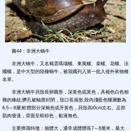
圖44：非洲大蝸牛
非洲大蝸牛，又名褐雲瑪瑙螺、東風螺、菜螺、花螺、法
國螺，是中大型的陸棲蝸牛，被我國列入第一批入侵外來物種
名單。
非洲大蝸牛貝殼長卵圓形，深黃色或黃色，具褐色白色相
雜的條紋;臍孔被軸唇封閉，殼口長扇形;殼內淺藍色螺層數為
6.5～8層;軟體部分深褐色或牙黃色，貝殼高l0cm左右。足部
肌肉發達，背面呈暗棕色，黏液無色。
主要辨識特徵：個體大，通常成體體長7～8厘米，最大