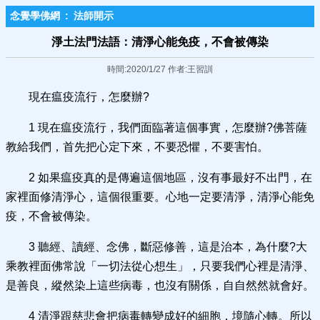
念覺學佛網
:
法師開示
淨土法門法語：清淨心能免疫，不會被傳染
時間:2020/1/27 作者:王習訓
現在瘟疫流行，怎麼辦?
1 現在瘟疫流行，我們面臨著這個事實，怎麼辦?佛菩薩
教給我們，首先把心定下來，不要恐懼，不要害怕。
2 如果瘟疫真的是傳遍這個地區，沒有事最好不出門，在
家裡面修清淨心，這個很重要。心地一定要清淨，清淨心能免
疫，不會被傳染。
3 聽經、讀經、念佛，斷惡修善，這是治本，為什麼?大
乘教裡面佛常說「一切法從心想生」，只要我們心裡是清淨、
是善良，縱然染上這些病毒，也沒有關係，自自然然就會好。
4 清淨跟慈悲會把病毒轉變成好的細胞，境隨心轉。所以