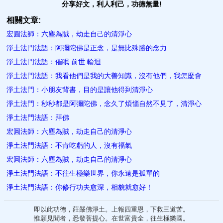
分享好文，利人利己，功德無量!
相關文章:
宏圓法師：六塵為賊，劫走自己的清淨心
淨土法門法語：阿彌陀佛是正念，是無比殊勝的念力
淨土法門法語：催眠 前世 輪迴
淨土法門法語：我看他們是我的大善知識，沒有他們，我怎麼會
淨土法門：小朋友背書，目的是讓他得到清淨心
淨土法門：秒秒都是阿彌陀佛，念久了煩惱自然不見了，清淨心
淨土法門法語：拜佛
宏圓法師：六塵為賊，劫走自己的清淨心
淨土法門法語：不肯吃虧的人，沒有福氣
宏圓法師：六塵為賊，劫走自己的清淨心
淨土法門法語：不往生極樂世界，你永遠是孤單的
淨土法門法語：你修行功夫愈深，相貌就愈好！
即以此功德，莊嚴佛淨土。上報四重恩，下救三道苦。
惟願見聞者，悉發菩提心。在世富貴全，往生極樂國。