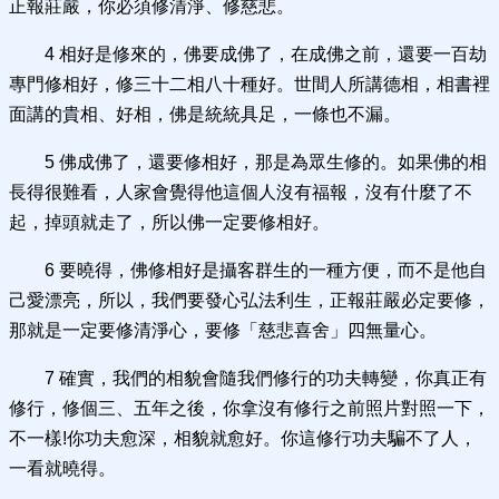
正報莊嚴，你必須修清淨、修慈悲。
4 相好是修來的，佛要成佛了，在成佛之前，還要一百劫
專門修相好，修三十二相八十種好。世間人所講德相，相書裡
面講的貴相、好相，佛是統統具足，一條也不漏。
5 佛成佛了，還要修相好，那是為眾生修的。如果佛的相
長得很難看，人家會覺得他這個人沒有福報，沒有什麼了不
起，掉頭就走了，所以佛一定要修相好。
6 要曉得，佛修相好是攝客群生的一種方便，而不是他自
己愛漂亮，所以，我們要發心弘法利生，正報莊嚴必定要修，
那就是一定要修清淨心，要修「慈悲喜舍」四無量心。
7 確實，我們的相貌會隨我們修行的功夫轉變，你真正有
修行，修個三、五年之後，你拿沒有修行之前照片對照一下，
不一樣!你功夫愈深，相貌就愈好。你這修行功夫騙不了人，
一看就曉得。