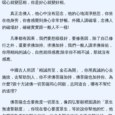
噁心就變惡相，你是好心就變好相。
真正念佛人，他心中沒有惡念，他的心地清淨慈悲，你坐
在他身旁，你會感覺到身心非常舒暢。外國人講磁場，念佛人
的磁場好，確確實實跟一般人不一樣!
凡事都有因果，我們要想樣樣好，要修善因，除了自己修
行之外，還要求佛加持。求佛加持，我們一般人講求佛保佑，
你用精純的誠心，自然就得感應;除非你不精不誠，那就沒有
感應。
中國古人所謂「精誠所至，金石為開」，你用真誠的心去
施捨，去幫助別人，你不求佛菩薩加持，佛菩薩也加持你。為
什麼?跟十方諸佛一切菩薩同心同願，志同道合，哪有不幫忙
的道理?
佛菩薩念念要救度一切眾生，像四弘誓願裡面講的「眾生
無邊誓願度」，你現在發心要度眾生，等於說你幫他的忙，他