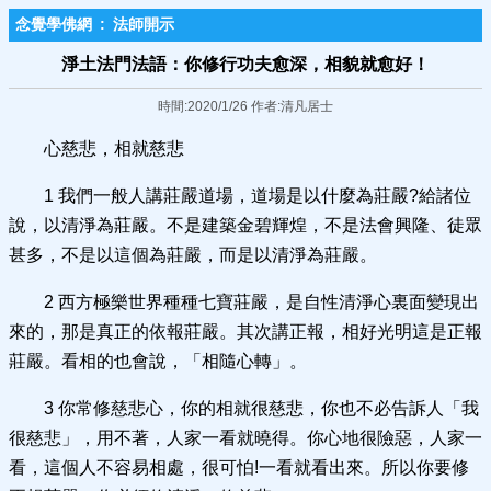
念覺學佛網
:
法師開示
淨土法門法語：你修行功夫愈深，相貌就愈好！
時間:2020/1/26 作者:清凡居士
心慈悲，相就慈悲
1 我們一般人講莊嚴道場，道場是以什麼為莊嚴?給諸位
說，以清淨為莊嚴。不是建築金碧輝煌，不是法會興隆、徒眾
甚多，不是以這個為莊嚴，而是以清淨為莊嚴。
2 西方極樂世界種種七寶莊嚴，是自性清淨心裏面變現出
來的，那是真正的依報莊嚴。其次講正報，相好光明這是正報
莊嚴。看相的也會說，「相隨心轉」。
3 你常修慈悲心，你的相就很慈悲，你也不必告訴人「我
很慈悲」，用不著，人家一看就曉得。你心地很險惡，人家一
看，這個人不容易相處，很可怕!一看就看出來。所以你要修