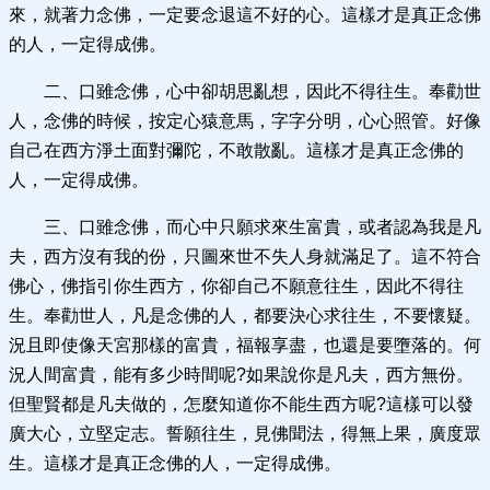
來，就著力念佛，一定要念退這不好的心。這樣才是真正念佛
的人，一定得成佛。
二、口雖念佛，心中卻胡思亂想，因此不得往生。奉勸世
人，念佛的時候，按定心猿意馬，字字分明，心心照管。好像
自己在西方淨土面對彌陀，不敢散亂。這樣才是真正念佛的
人，一定得成佛。
三、口雖念佛，而心中只願求來生富貴，或者認為我是凡
夫，西方沒有我的份，只圖來世不失人身就滿足了。這不符合
佛心，佛指引你生西方，你卻自己不願意往生，因此不得往
生。奉勸世人，凡是念佛的人，都要決心求往生，不要懷疑。
況且即使像天宮那樣的富貴，福報享盡，也還是要墮落的。何
況人間富貴，能有多少時間呢?如果說你是凡夫，西方無份。
但聖賢都是凡夫做的，怎麼知道你不能生西方呢?這樣可以發
廣大心，立堅定志。誓願往生，見佛聞法，得無上果，廣度眾
生。這樣才是真正念佛的人，一定得成佛。