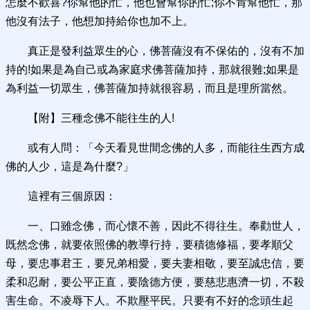
怎麼不歡喜?你幫他的忙，他也會幫你的忙;你不肯幫他忙，那
他沒有法子，他想加持給你也加不上。
真正是發利益眾生的心，佛菩薩沒有不保佑的，沒有不加
持的!如果是為自己或為家庭求佛菩薩加持，那就很難;如果是
為利益一切眾生，佛菩薩加持就很容易，而且是理所當然。
【附】三種念佛不能往生的人!
或有人問：「今天看見世間念佛的人多，而能往生西方成
佛的人少，這是為什麼?」
這裡有三個原因：
一、口雖念佛，而心懷不善，因此不得往生。奉勸世人，
既然念佛，就要依照佛的教導行持，要積德修福，要孝順父
母，要忠事君王，要兄弟相愛，要夫妻相敬，要至誠忠信，要
柔和忍耐，要公平正直，要陰德方便，要慈悲惠濟一切，不殺
害生命。不凌辱下人。不欺壓平民。只要有不好的念頭生起