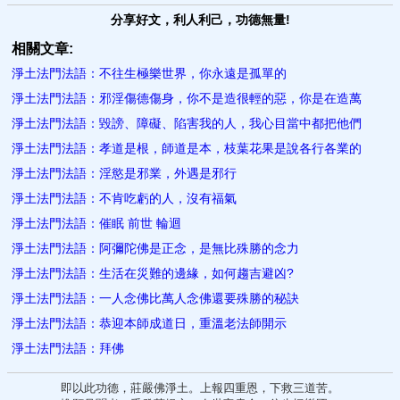
分享好文，利人利己，功德無量!
相關文章:
淨土法門法語：不往生極樂世界，你永遠是孤單的
淨土法門法語：邪淫傷德傷身，你不是造很輕的惡，你是在造萬
淨土法門法語：毀謗、障礙、陷害我的人，我心目當中都把他們
淨土法門法語：孝道是根，師道是本，枝葉花果是說各行各業的
淨土法門法語：淫慾是邪業，外遇是邪行
淨土法門法語：不肯吃虧的人，沒有福氣
淨土法門法語：催眠 前世 輪迴
淨土法門法語：阿彌陀佛是正念，是無比殊勝的念力
淨土法門法語：生活在災難的邊緣，如何趨吉避凶?
淨土法門法語：一人念佛比萬人念佛還要殊勝的秘訣
淨土法門法語：恭迎本師成道日，重溫老法師開示
淨土法門法語：拜佛
即以此功德，莊嚴佛淨土。上報四重恩，下救三道苦。