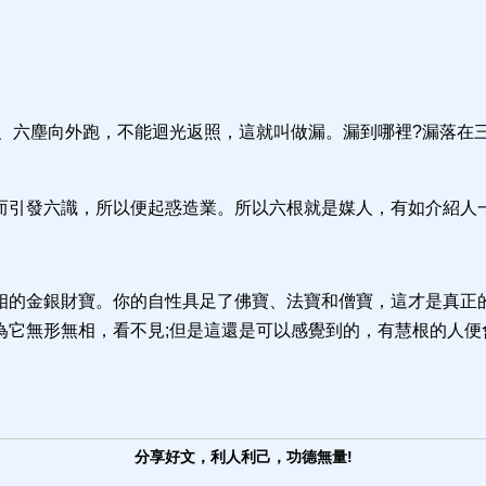
、六塵向外跑，不能迴光返照，這就叫做漏。漏到哪裡?漏落在
而引發六識，所以便起惑造業。所以六根就是媒人，有如介紹人
相的金銀財寶。你的自性具足了佛寶、法寶和僧寶，這才是真正的
為它無形無相，看不見;但是這還是可以感覺到的，有慧根的人便
分享好文，利人利己，功德無量!