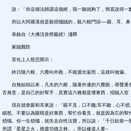
說：「你這個法師講這個經，我一聽就夠了，簡直說得一點
所以大阿羅漢就是殺煩惱賊的，殺六根門頭──眼、耳、
恭錄自《大佛頂首楞嚴經》淺釋
家賊難防
宣化上人慈悲開示：
終日隨六根、六塵向外跑，不能迴光返照，這就叫做漏。
自無始劫以來，凡夫的六根，隨著外邊的六塵跑，尋聲逐
舌身意，是自己的好幫手，其實這六種都是壞東西，招賊入室
現在就拿眼和耳來說：「眼不見，口不饞;耳不聽，心不
瞋怒。不要以為眼睛是好東西，幫忙你看見，就是因為它的幫
煩惱。你一生煩惱，就失去自性法寶，所以說：「千日砍柴一
所謂「星星之火，燒盡功德之林。」所以修道人要--