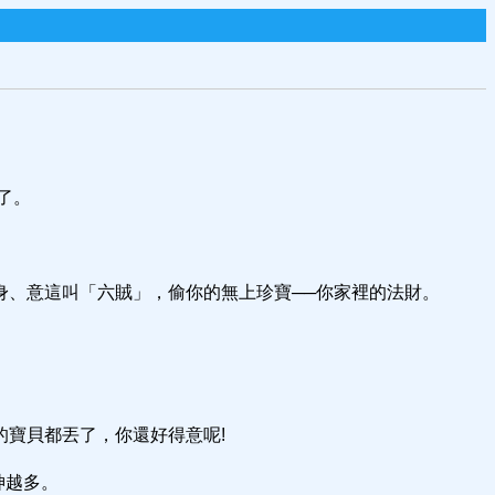
了。
身、意這叫「六賊」，偷你的無上珍寶──你家裡的法財。
寶貝都丟了，你還好得意呢!
神越多。