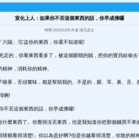
宣化上人：如果你不丟這個東西的話，你早成佛囉
時間:2020/1/28 作者:清凡居士
六賊」;它盜你的東西，你還不知道呢!
很充足的，你看東西看多了，被這個眼睛的賊，把你的寶貝給偷去
的精神，消耗你的精神。
子嗅香，舌頭嘗味，都是幫助我的。不是的，眼、耳、鼻、舌、
得啊!
你不丟這個東西的話，你早成佛囉!
你什麼東西了。你覺得沒丟東西，但是我知道你把那個錢買不來的
睛都看得清楚!」你以為是好啊?但是你越看得清楚，你散的精