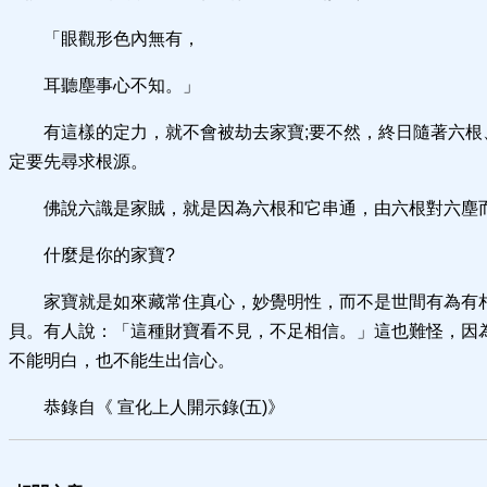
「眼觀形色內無有，
耳聽塵事心不知。」
有這樣的定力，就不會被劫去家寶;要不然，終日隨著六根
定要先尋求根源。
佛說六識是家賊，就是因為六根和它串通，由六根對六塵
什麼是你的家寶?
家寶就是如來藏常住真心，妙覺明性，而不是世間有為有
貝。有人說：「這種財寶看不見，不足相信。」這也難怪，因
不能明白，也不能生出信心。
恭錄自《 宣化上人開示錄(五)》