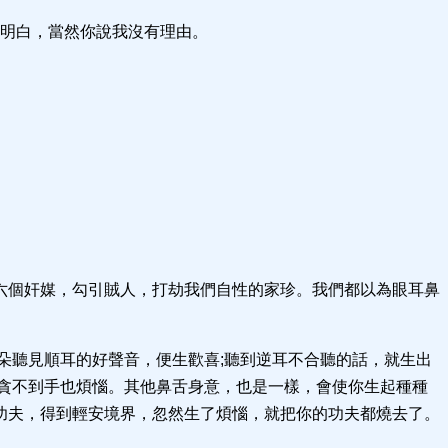
沒明白，當然你說我沒有理由。
六個奸媒，勾引賊人，打劫我們自性的家珍。我們都以為眼耳鼻
朵聽見順耳的好聲音，便生歡喜;聽到逆耳不合聽的話，就生出
貪不到手也煩惱。其他鼻舌身意，也是一樣，會使你生起種種
功夫，得到輕安境界，忽然生了煩惱，就把你的功夫都燒去了。