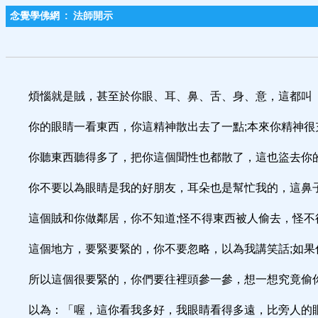
念覺學佛網
:
法師開示
煩惱就是賊，甚至於你眼、耳、鼻、舌、身、意，這都叫「
你的眼睛一看東西，你這精神散出去了一點;本來你精神
你聽東西聽得多了，把你這個聞性也都散了，這也盜去你
你不要以為眼睛是我的好朋友，耳朵也是幫忙我的，這鼻
這個賊和你做鄰居，你不知道;怪不得東西被人偷去，怪不
這個地方，要緊要緊的，你不要忽略，以為我講笑話;如果
所以這個很要緊的，你們要往裡頭參一參，想一想究竟偷
以為：「喔，這你看我多好，我眼睛看得多遠，比旁人的眼