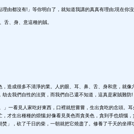
理由都沒有!」等你明白了，就知道我講的真真有理由;現在你
鼻、舌、身、意這種的賊。
色，造成很多不清淨的業。人的眼、耳、鼻、舌、身和意，就像
，劫去我們自性的法寶，而我們自己還不知道，這真是家賊難防!
煩。」一看見人家吃好東西，口裡就想嘗嘗，生出貪吃的念頭。耳
忙，才生出種種的煩惱;好像看見美色而貪美色，貪到手也煩惱，
朝焚」，砍了千日的柴，一朝就把它燒盡了。修養了千天的坐禪