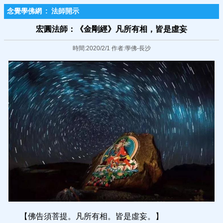
念覺學佛網
:
法師開示
宏圓法師：《金剛經》凡所有相，皆是虛妄
時間:2020/2/1 作者:學佛-長沙
【佛告須菩提。凡所有相。皆是虛妄。】