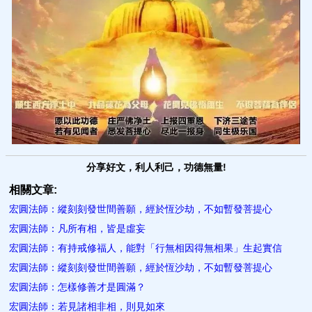
分享好文，利人利己，功德無量!
相關文章:
宏圓法師：縱刻刻發世間善願，經於恆沙劫，不如暫發菩提心
宏圓法師：凡所有相，皆是虛妄
宏圓法師：有持戒修福人，能對「行無相因得無相果」生起實信
宏圓法師：縱刻刻發世間善願，經於恆沙劫，不如暫發菩提心
宏圓法師：怎樣修善才是圓滿？
宏圓法師：若見諸相非相，則見如來