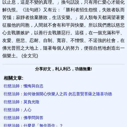
以止息，這是不變的真理。」換句話說，只有用仁愛心才能化
解仇恨。《法句經》又有云：「勝利者招生怨恨，失敗者臥而
苦惱；寂靜者捨棄勝敗，生活安樂。」若人類每天都渴望著要
征服他的同胞，人間就不會有和平與快樂。所以我們應以慈悲
心去戰勝嫉妒，以善行去戰勝惡行。這樣，在一個充滿和平、
友愛、慈悲、忍耐、自制、寬容、不憎恨、不逞強的社會，在
佛光普照之大地上，隨著每個人的努力，便很自然地創造出一
個樂土。 (全文完)
分享好文，利人利己，功德無量!
相關文章:
衍慈法師：懺悔與自恣
衍慈法師：如何做個開心快樂人之四 勿忘普賢菩薩之隨喜功德
衍慈法師：莫負光陰
衍慈法師：人心
衍慈法師：佛學問與答
衍慈法師：什麼是「無住而住」？