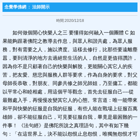
念覺學佛網
:
法師開示
時間:2020/12/18
如何做個開心快樂人之三 要懂得如何融入一個團體 C 如
果能夠跟著佛陀之教導去作息，與眾人和諧共處，為眾人服
務，對有需要之人，施以濟度。這樣去修行，比那些要遠離塵
囂，要到清淨的地方去過絕世生活的人，自然是更值得讚許，
因為你不是只顧著自己的快樂與解脫，更能關心其它人的疾
苦，把友愛、慈悲與服務人群等要求，作為自身的要求，對父
母師長恭敬，對朋友、同參共修之師兄師姐，乃至傭工，都能
以平常心和睦相處，用這個平等觀念，首先去征服自己----從
最難處入手，再慢慢改變其它人的心態。常言道：唯一能帶來
和平與快樂的征服是自我的征服，有些人能在戰場上征服百萬
雄師，卻不能征服自己，可見要征服自我，畢竟是最困難的一
件事！ 《法句經》是佛陀所說之真理語句，其中有如下幾
句：「在這世界上，決不能以怨恨止息怨恨，唯獨無怨恨才可