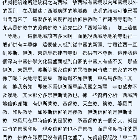
代就把沿途所經統稱之為西域，故西域有國境以內和國境以外
的區別。在我描述了西域廣闊的地域後，聰明的讀者可能已看
出問題來了，這麼多的國度都是信仰佛教嗎？都建有寺廟嗎？
尤其是佛教中的藏傳佛教？鮑先生說「西域等地」，加上這個
「等地」，這個地域該有多大啊！而他說西域等地的寺廟裡一
般都供有本尊像，這便使人感到從中國的新疆、甘肅往西一直
到波斯、伊朗、東羅馬都建有寺廟，都供有本尊像。這使我這
個深為中國佛學文化昌盛而感到自豪的中國人有些不安，那些
伊朗、東羅馬、波斯等國家信仰的異教像何時成了佛家的本尊
像了呢？內地寺廟雲集，難道還不如伊朗、東羅馬多嗎？其
實，據我所知，即便不雲伊朗而單論我國之新疆，寺廟盛亦不
及漢地，其大部分多崇伊斯蘭教也。據一些資料分析，西域諸
地信仰頗雜，有伊斯蘭教、基督教、天主教、襖教、婆羅門
教、印度教等，如波斯信仰的是襖教，伊朗信仰的是伊斯蘭
教，東羅馬在早時信仰的是景教，系基督教的一個分支。就是
古時的佛國印度，現今信仰的也不是佛教，而是印度教和婆羅
門教，佛教在印度已沒有昔日之盛了。先賢曾授記說「東土乃