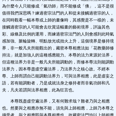
為什麼今人只能修成「氣功師」而不能修成「佛」，這不是很
值得我們深思嗎？練過密宗法門的人和從未接觸過密宗的人，
在同時觀看一幅本尊或上師的畫像時，其感覺是不一樣的，未
接觸過密宗的人可能會去欣賞這幅畫的藝術境界，評論其色
彩、線條及比例的運用，而練過密宗法門的人則會感到此時氣
感加強、脈輪旋轉、明點放光或拙火上升，這個境界是修持境
界，非一般凡夫所能觀出的，藏密本尊相應法如「花教藥師修
持法」就是加強人的這種感應能力。本尊的法力來源於法界，
但這種法界力非是一般凡夫所能調動的，而修本尊法則能調動
法界力，因本尊盡虛空遍法界，乃法界力之核心故。不經本
尊、上師而謂自己能調動法界力，可與法界相應，此是虛妄之
語，若有能調動者，乃是成就法身之修持者而非氣功師和凡
夫，凡夫若謂與法界相應，此為狂言也。
本尊既盡虛空遍法界，又有何難求哉？難者乃與之相應
也。然要與之相應亦無不能，須先與上師相應，上師乃本尊之
攝受者，與之相應即與本尊相應也，故藏密法門均以上師相應