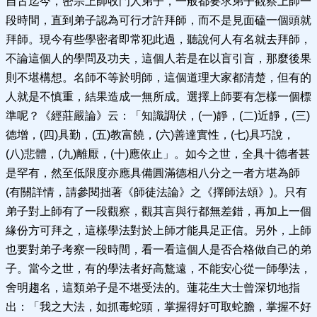
自古迄今，密宗上師收門人弟子，一般都要求弟子觀察上師一
段時間，直到弟子認為可行才許拜師，而不是見面磕一個頭就
拜師。現今有些學密者即常犯此過，聽說何人有名就去拜師，
不論這個人的學問及功夫，這個人若是在以盲引盲，那麼後果
則不堪構想。名師不等於明師，這個道理大家都清楚，但有的
人就是不慎重，結果造成一無所成。選擇上師要有怎樣一個標
準呢？《經莊嚴論》云：「知識調伏，(一)靜，(二)近靜，(三)
德增，(四)具勤，(五)教富饒，(六)善達實性，(七)具巧說，
(八)悲體，(九)離厭，(十)應依止」。如今之世，全具十德者甚
是罕有，然至低限度亦應具備圓滿德相八分之一者方堪為師
(有關詳情，請參閱拙著《師徒法論》之《擇師法頌》)。只有
弟子對上師有了一段觀察，觀其言與行都無差錯，再加上一個
緣份方可拜之，這樣學法對於上師才能具足正信。另外，上師
也要對弟子考察一段時間，看一看這個人是否合格做自己的弟
子。當今之世，有的學法者好高鶩遠，不能安心從一師學法，
舍明趨名，這類弟子是不堪受法的。蓮花生大士曾深切地指
出：「我之大法，如抓毒蛇頭，掌握得好可取蛇膽，掌握不好