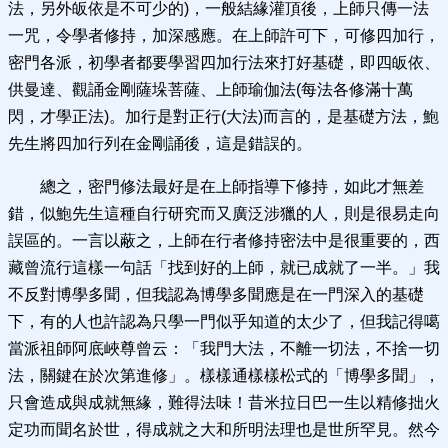
法，另外皈依是不可少的)，一般結緣灌頂後，上師只傳一法
一咒，令學者修持，加深感應。在上師許可下，可修四加行，
密門各派，初學者都要學習四加行法來打好基礎，即四皈依、
供曼達、觀誦金剛薩垛菩薩、上師瑜伽法(每法各修滿十萬
閃，才學正法)。加行是對正行(大法)而言的，是基礎方法，鮑
先生將四加行列在金剛誦後，這是錯誤的。
總之，密門修法最好是在上師指導下修持，如此才無差
錯，似鮑先生這種自行研究而又廣泛涉獵的人，則是很易走向
誤區的。一言以蔽之，上師在行者修持密法中是很重要的，西
藏曾流行這樣一句話「找到好的上師，就已成就了一半。」我
不反對博學多聞，但我認為博學多聞應是在一門深入的基礎
下，有的人也許認為只學一門似乎知道的太少了，但我記得噶
當派祖師阿底峽尊曾云：「我門大法，不離一切法，不捨一切
法，關鍵在於次第進修」。樣樣通樣樣松式的「博學多聞」，
只會造成與成就無緣，難得法味！昔米拉日巴一生以精修拙火
定功而聞名於世，得成就之大和所明法理也是世所罕見。然今