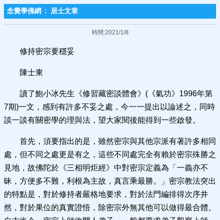
念覺學佛網
:
居士文章
時間:2021/1/8
修持密宗要穩妥
陳士東
讀了鮑小冰先生《修習藏密談體會》(《氣功》1996年第
7期)一文，感到有許多不妥之處，今一一提出以論述之，同時
談一談有關密學的理與法，望大家閱後能得到一些啟發。
首先，須要指出的是，雖然密宗與其他宗派有著許多相同
處，但不同之處更是有之，這些不同處完全有賴於密宗殊勝之
見地，故佛陀於《三相明炬經》中對密宗定義為「一義亦不
昧，方便多不難，利根為主故，真言乘最勝。」密宗教法突出
的特點是，對於修持者嚴格地要求，對於法門編排得次序井
然，對於果位的真實證悟，除密宗外無其他可以做得最合體。