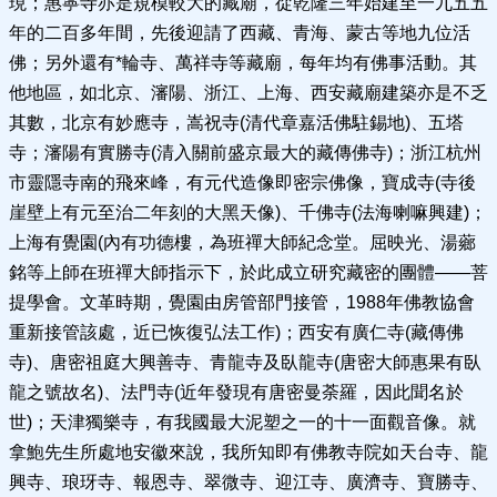
現；惠寧寺亦是規模較大的藏廟，從乾隆三年始建至一九五五
年的二百多年間，先後迎請了西藏、青海、蒙古等地九位活
佛；另外還有*輪寺、萬祥寺等藏廟，每年均有佛事活動。其
他地區，如北京、瀋陽、浙江、上海、西安藏廟建築亦是不乏
其數，北京有妙應寺，嵩祝寺(清代章嘉活佛駐錫地)、五塔
寺；瀋陽有實勝寺(清入關前盛京最大的藏傳佛寺)；浙江杭州
市靈隱寺南的飛來峰，有元代造像即密宗佛像，寶成寺(寺後
崖壁上有元至治二年刻的大黑天像)、千佛寺(法海喇嘛興建)；
上海有覺園(內有功德樓，為班禪大師紀念堂。屈映光、湯薌
銘等上師在班禪大師指示下，於此成立研究藏密的團體——菩
提學會。文革時期，覺園由房管部門接管，1988年佛教協會
重新接管該處，近已恢復弘法工作)；西安有廣仁寺(藏傳佛
寺)、唐密祖庭大興善寺、青龍寺及臥龍寺(唐密大師惠果有臥
龍之號故名)、法門寺(近年發現有唐密曼荼羅，因此聞名於
世)；天津獨樂寺，有我國最大泥塑之一的十一面觀音像。就
拿鮑先生所處地安徽來說，我所知即有佛教寺院如天台寺、龍
興寺、琅玡寺、報恩寺、翠微寺、迎江寺、廣濟寺、寶勝寺、