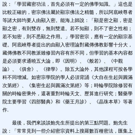
說：「學習藏密功法，首先必須有一定的佛學知識。」這也是
比較正確的，密宗佛法屬於顯宗佛法之精髓，所以阿底峽尊者
等諸大師均要人由顯入密。能海上師說：「顯是密之顯，密是
顯之密，有則雙存，無則雙遣。若不知顯，則不了密之性相；
若不知密，則不悉顯之作用。」學習密宗，應有一定的顯宗基
礎。阿底峽尊者提出的由顯入密理論對藏傳佛教影響十分大，
藏傳佛教不同教派雖修習內容有所不同，但學習的基本內容都
是必須要求通曉五大論，即《因明》、《般若》、《中觀
論》、《俱舍》、《律學》。除五大論外，其他課程可按各學
科不同增減。如密宗學院的學人必須背誦《大自在生起與圓滿
次第經》、《集密生起與圓滿次第經》等；時輪學院除修習有
關的時輪密乘外，還著重對時輪天文、歷算進行研究；醫藥學
院主要學習《四部醫典》和《藥王月診》、《晶珠本草》等著
作.
最後，我們來談談鮑先生所提出的第三點問題。鮑先生
說：「常常見到一些介紹密宗資料上搜羅數百種密法，匯集上