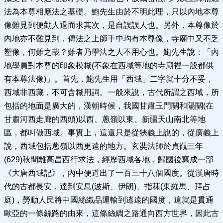
法為本尊相應法之基礎。鮑先生由於不明此理，只以內地本尊
像難見到便勸人退而求其次，是自誤誤人也。另外，本尊像於
內地亦不難見到，傳法之上師手中均有本尊像，寺廟中又不乏
塑像，何難之哉？難者乃學法之人不用心也。鮑先生說：「內
地學員對本尊的印象模糊(不象在西域等地的寺廟裡一般都供
有本尊法像)」。首先，鮑先生用「西域」二字就十分不妥，
西域非西藏，不可含糊用詞。一般來說，古代所謂之西域，所
包括的地面是廣大的，漢朝時候，我國甘肅玉門關和陽關(在
甘肅河西走廊的西頭)以西、蔥嶺以東、新疆天山南北等地
區，都叫做西域。事實上，這還只是從狹義上說的，從廣義上
說，西域包括蔥嶺以西更遠的地方。玄奘法師於貞觀三年
(629)秋間離高昌西行求法，經歷西域各地，歸國後寫成一部
《大唐西域記》，內中便道出了一百三十八個國度。從漢唐時
代的古都長安，達到安息(波斯、伊朗)、指菻(東羅馬、拜占
庭)，勞動人民將中國絲織品運輸到遙遠的國度，這就是貫通
歐亞的一條絲路的由來，這條絲綢之路通向西方世界，因此古