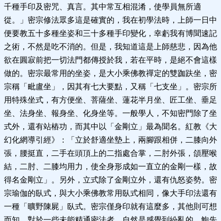
千種手印及密咒、真言。其中常互相混淆，使學員無所適
從。」密宗修法眾多這是確實的，我在初學法時，上師一日中
便要教五十多種坐姿和三十多種手印變化，幸虧我有博聞速記
之術，不然是吃不消的。但是，我知道這是上師慈悲，因為他
欲在圓寂前把一切法門都傳授於我，若在平時，是絕不會這樣
做的。密宗最常用的坐姿，是大小乘佛教禪定的雙跏趺坐，密
宗稱「毗盧坐」，因其有七大要點，又稱「七支坐」。密宗所
用特殊坐式，有方便坐、菩薩坐、蓮花半月坐、匠工坐、垂足
坐、法身坐、報身坐、化身坐等。一般學人，不知密門除了坐
式外，還有站樁功，而其中以「金剛立」最為聞名。紅教《大
幻化網導引經》：「立於舒適坐墊上，兩腳跟相併，二膝向外
張，腰挺直，二手在頭頂上的二指處合掌，二肘外張，頜壓喉
結，二肘、二膝均用力，使全身形成如一直立的金剛一樣，故
得名金剛立」。另外，立式除了金剛立外，還有仇怒姿勢。密
宗瑜伽的臥式，與大小乘佛教常用臥式相同，像大手印法還有
一種「曠野陳屍」臥式。密宗僅身印就有這麼多，其他則可想
而知，對於一些未能精通密法者，自然是感覺到紛亂的。鮑先