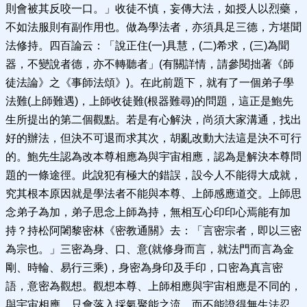
則會被其反咬一口。」收徒不慎，妄傳大法，如授人以烈藥，
不如法服則有副作用也。做為學法者，亦須具足三德，方堪聞
法修持。四百論云：「說正住(一)具慧，(二)希求，(三)為聞
器，不變說者德，亦不轉聽者」(有關詳情，請參閱拙著《師
徒法論》之《事師法頌》)。在此前題下，就有了一個弟子學
法難(上師難遇)，上師收徒難(根器難尋)的問題，這正是鮑先
生所提出的第二個觀點。若是有心解決，尚須大家溝通，找出
好的辦法，但決不可退而求其次，胡亂改動大法這是決不可行
的。鮑先生認為改本尊相應為與宇宙相應，認為是解決本尊問
題的一條途徑。此說犯有極大的錯誤，設今人不能得大成就，
究其根本原因就是學法者不能與本尊、上師感應道交。上師思
念弟子為加，弟子思念上師為持，無相互心印印心焉能有加
持？持松阿闍黎密林《密教通關》去：「言密宗者，即以三密
為宗也。」三密為身、口、意(就修身而言，就法門而言為金
剛、時輪、易行三乘)，身密為身印及手印，口密為真言密
語，意密為觀想。觀想本尊、上師相應與宇宙相應是不同的，
與宇宙相應，只會落入採氣聚能之流，而不能證得無生法忍，