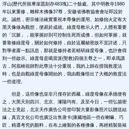
浮山(歷代所留摩崖題刻存483塊)二十餘處。其中明教寺1980
年以來重修，雕樟木佛像37尊，安徽省佛教協會會址即設於
此。誠然，密宗修法確實重視本尊像的運用。如修拙火定有大
黑天像做為觀想，便易於成就。綠度母教示人們，人體有重要
的「沉脈」，能掌握好則可控制生死而成佛，但如何掌握，就
要靠修綠度母，關於如何修持，由於這屬秘密故不宜詳述，只
對學者露一點訊息，那就是修持者若精研綠度母像，也許會得
到一些啟示。綠度母是噶當派(聖教)四個主尊之一，即卓瑪講
古，阿底峽祖師對此尊法十分重視，我的上師在授我救度法
時，也是由觀綠度母像開始的，我由觀像悟出了大概的救度法
一些道理。
但是，這些像也並非只僅存於西藏，綠度母像在承德便有
之，大黑天則四川、北京、瀋陽均有。及至今日，一些弘揚密
法之士竟起，北京天作廣告公司曾印製大量影像照片以贈送結
緣，真言文化公司也廣泛出售唐卡(康藏地區一些在喇嘛、巧
匠，精選考究的顏料，在布上繪製的各種佛像，再經精製裝裱