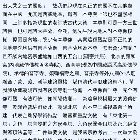
出大乘之士的國度」，故我們說現在真正的佛國不在其他處，
而在中國，尤其是西藏地區。還有，本尊與上師也不盡然相
同，上師多指為現世的老師或古代大德，本尊則可是十方三世
諸佛，也可是諸大菩薩、金剛。鮑先生說內地人對本尊像模
糊，原因是內地寺院少有本尊像，其實這種觀點是不正確的，
內地寺院均供有佛菩薩像，佛菩薩均為本尊，怎麼會少有呢？
且不談內地密宗盛地如山西的五台山(顯密共居)、北京的雍和
宮(內地藏傳佛教著名寺院)、西黃寺(現為中國藏語系高級佛學
院)、承德的普寧寺、須彌福壽之廟、普樂寺等外八廟(外八廟
融合了蒙、藏、漢等建築風格，堪稱清代寺廟建築精萃)，單
就我故鄉朝陽市就有密宗寺廟十餘處，本尊像百千尊，完全有
像可觀，有法可依。如朝陽佑順寺，為遼寧規模最大的藏傳佛
寺，乾隆帝曾駐跗於此；朝陽北塔，系不空三藏後輩弟子所
建，代表金剛界學術特點，屬國家重點文物，有「東北第一
塔」之稱，塔內發掘之方形金塔、六角形鎏金銀塔及密宗經文
與灌頂法器等上千件重要文物，是我國宗教考古上一次重大發