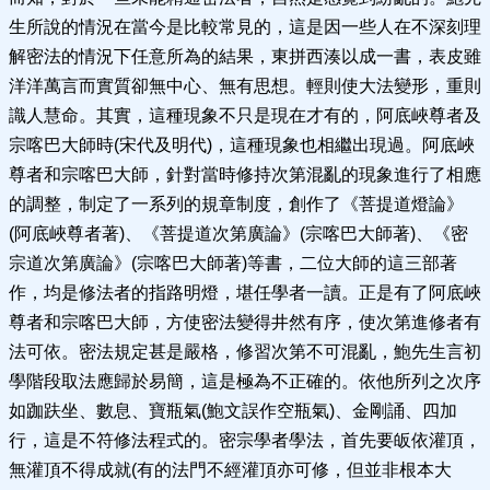
生所說的情況在當今是比較常見的，這是因一些人在不深刻理
解密法的情況下任意所為的結果，東拼西湊以成一書，表皮雖
洋洋萬言而實質卻無中心、無有思想。輕則使大法變形，重則
識人慧命。其實，這種現象不只是現在才有的，阿底峽尊者及
宗喀巴大師時(宋代及明代)，這種現象也相繼出現過。阿底峽
尊者和宗喀巴大師，針對當時修持次第混亂的現象進行了相應
的調整，制定了一系列的規章制度，創作了《菩提道燈論》
(阿底峽尊者著)、《菩提道次第廣論》(宗喀巴大師著)、《密
宗道次第廣論》(宗喀巴大師著)等書，二位大師的這三部著
作，均是修法者的指路明燈，堪任學者一讀。正是有了阿底峽
尊者和宗喀巴大師，方使密法變得井然有序，使次第進修者有
法可依。密法規定甚是嚴格，修習次第不可混亂，鮑先生言初
學階段取法應歸於易簡，這是極為不正確的。依他所列之次序
如跏趺坐、數息、寶瓶氣(鮑文誤作空瓶氣)、金剛誦、四加
行，這是不符修法程式的。密宗學者學法，首先要皈依灌頂，
無灌頂不得成就(有的法門不經灌頂亦可修，但並非根本大