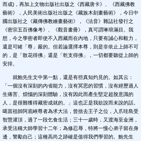
而成)，再加上文物出版社出版之《西藏唐卡》、《西藏佛教
藝術》，人民美術出版社出版之《藏族木刻畫藝術》，今日中
國出版社之《藏傳佛教繪畫藝術》，《法音》雜誌社發行之
《密宗五百佛像考》、《觀音畫冊》，真可謂琳琅滿目。我
想，今之學密者即使不入西藏而在內地，只要有誠心和毅力，
還是可睹「尊」嚴的。但若論選擇本尊，則是非依止上師不可
的，是「散花得佛」還是「乾支得佛」，一切都要聽從上師的
安排。
就鮑先生文中第一點，還是有些真知灼見的。如其云：
「一個沒有深刻的內省能力，沒有冥思的習慣，沒有經歷過人
生痛苦、煩惱的深刻體驗，沒有因此而產生堅定超脫意識的
人，是很難獲得藏密成就的。」這也正是我欲說而未說的話。
噶當祖師阿底峽尊者為求大法，曾捨去王子之位，入爪哇島受
智慧灌頂，過了一段乞食生活；三十一歲時，又渡海至金洲，
承受法稱大師學習十二年；為修忍辱，特將一慢心弟子留在身
邊，警勵自己；這種高尚之跡確是值得我們學習的。鮑先生