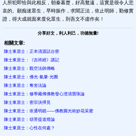
人所犯即恰與此相反，朝秦暮楚，好高鶩遠，這實是很令人悲
哀的。願痴迷眾生，早時振作，求聞正法，依止明師，勤修實
證，得大成就面來度化眾生，則吾文不虛作矣！
分享好文，利人利己，功德無量!
相關文章:
陳士東居士：正本清源話台密
陳士東居士：《吉祥經》講記
陳士東居士：觀空法師傳略
陳士東居士：佛光·氣暈·光圈
陳士東居士：奪舍法論
陳士東居士：修學藏傳佛教發心澄清寶珠論
陳士東居士：密宗決擇見
陳士東居士：依通明鏡——佛教圓光術妙花采蜜
陳士東居士：頌菩提道燈論
陳士東居士：心性在何處？