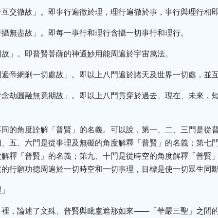
行互交徹故」。即事行遍徹於理，理行遍徹於事，事行與理行相
行攝無盡故」。即每一事行和理行含攝一切事行和理行。
周故」。即普賢菩薩的神通妙用能周遍於宇宙萬法。
門遍帝網剎一切處故」。即以上八門遍於諸天及世界一切處，並
時念劫圓融無竟期故」。即以上八門貫穿於過去、現在、未來，
不同的角度詮解「普賢」的名義。可以說，第一、二、三門是從
四、五、六門是從事理及無礙的角度解釋「普賢」的名義；第七
度解釋「普賢」的名義；第九、十門是從時空的角度解釋「普賢
薩的行願功德周遍於一切時空和一切事理，目標是使一切眾生同
理」
》裡，論述了文殊、普賢與毗盧遮那如來——「華嚴三聖」之間