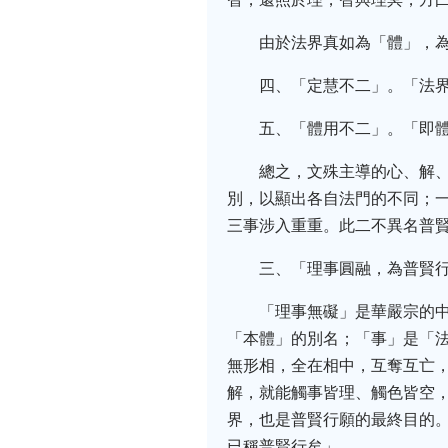
由於法界真如為「體」，
四、「定慧不二」。「法
五、「體用不二」。「即
總之，文殊主導的心、解
別，以顯出各自法門的不同；
三事涉入重重。此二不異名普
三、「理事圓融，為普賢
「理事無礙」是華嚴宗的
「本體」的別名；「事」是「
無形相，全在相中，互奪互亡
解，就能觸事皆理、觸色皆空
界，也是普賢行願的最終目的
已稱普賢行矣」。