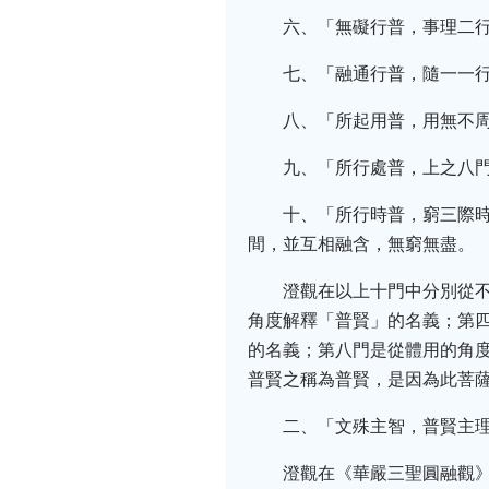
六、「無礙行普，事理二
七、「融通行普，隨一一
八、「所起用普，用無不
九、「所行處普，上之八
十、「所行時普，窮三際
間，並互相融含，無窮無盡。
澄觀在以上十門中分別從
角度解釋「普賢」的名義；第
的名義；第八門是從體用的角
普賢之稱為普賢，是因為此菩
二、「文殊主智，普賢主
澄觀在《華嚴三聖圓融觀