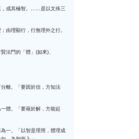
原，成其極智。……是以文殊三
理；由理顯行，行無理外之行。
賢法門的「體」(如來)、
可分離。「要因於信，方知法
為一體。「要藉於解，方能起
通為一。「以智是理用，體理成
外如，為智所入』。」