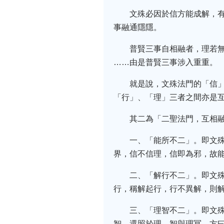
文殊必因於信方能成解，
事融通隱隱。
普賢三事自相融者，理若
……由是普賢三事涉入重重。
就是說，文殊法門的「信」
「行」、「理」三者之間亦是
其二為「二聖法門，互相
一、「能所不二」。即文
界，信不信理，信即為邪，故
二、「解行不二」。即文
行，稱解起行，行不異解，則
三、「理智不二」。即文
智，還照於理，智與理冥，方