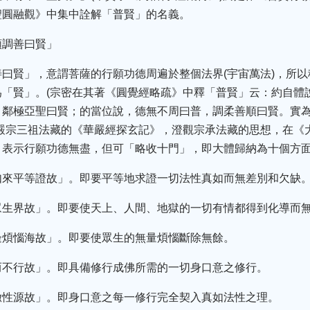
聖圓融觀》中集中詮解「普賢」的名義。
順調善曰賢」
曰賢」，意謂菩薩的行願功德周遍於整個法界(宇宙萬法)，所
為「賢」。(宗密在其著《圓覺經略疏》中釋「普賢」云：約自體
，鄰極亞聖曰賢；的當位說，德無不周曰普，調柔善順曰賢。實
華嚴宗三祖法藏的《華嚴經探玄記》，澄觀宗承法藏的思想，在《
」表示行願功德無盡，但可「略收十門」，即大體歸納為十個方
如來平等證故」。即要平等地求證一切法性真如而無差別和欠缺
眾生界故」。即要使天上、人間、地獄的一切有情都得到化導而
邊煩惱海故」。即要使眾生的無量煩惱斷除無餘。
而不行故」。即具備修行成佛所需的一切身口意之修行。
徹性源故」。即身口意之每一修行完全契入真如法性之理。