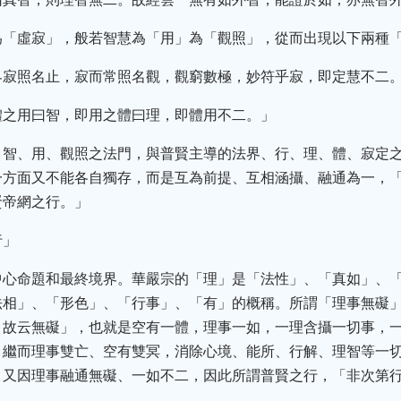
為「虛寂」，般若智慧為「用」為「觀照」，從而出現以下兩種
界寂照名止，寂而常照名觀，觀窮數極，妙符乎寂，即定慧不二
體之用曰智，即用之體曰理，即體用不二。」
、智、用、觀照之法門，與普賢主導的法界、行、理、體、寂定
一方面又不能各自獨存，而是互為前提、互相涵攝、融通為一，
賢帝網之行。」
行」
中心命題和最終境界。華嚴宗的「理」是「法性」、「真如」、
法相」、「形色」、「行事」、「有」的概稱。所謂「理事無礙
，故云無礙」，也就是空有一體，理事一如，一理含攝一切事，
，繼而理事雙亡、空有雙冥，消除心境、能所、行解、理智等一
。又因理事融通無礙、一如不二，因此所謂普賢之行，「非次第