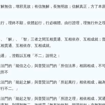
有解無信，增邪見故；有信無解，長無明故；信解真正，方了本
無行，理終不顯，依體起行，行必稱體。由行證理，理無行外之
、「解」、「智」三者之間互相貫通、互相依存、互相成就；普
互相貫通、互相依存、互相成就。
融通」，澄觀以五種「不二」說明之：
殊法門的「能信之心」與普賢法門的「所信法界」相因相成，不
能所不
殊法門的「能起之解」與普賢法門的「所起萬行」相依相成，融
解行不二。」
殊法門的「能起之智」與普賢法門的「所證之理」相依相成，冥
曰真智，則理智無二。故經雲『無有如外智，能證於如；亦無智