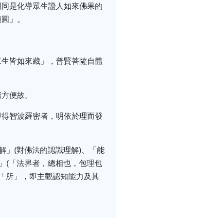
門同是化導眾生證人如來佛果的
顯圓」。
眾生皆如來藏」，普賢菩薩自體
窮方便故。
即得智波羅密者，明依於理而發
解」(對佛法的認識理解)、「能
」(「法界者，總相也，包理包
與「所」，即主觀認知能力及其