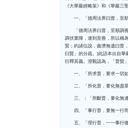
《大華嚴經略策》和《華嚴三
一、「德周法界曰普，至
「德周法界曰普，至順調善
調伏業障，達到至善，所以稱
賢；約諸位說，曲濟無遺曰普
曰賢」的分疏。)此語本出自
衍釋其義。澄觀認為，「普賢
一、「所求普，要求一切
二、「所化普，要化無盡
三、：「所斷普，要化無
四、「事行普，要無一行
五、「理行普，一一事行