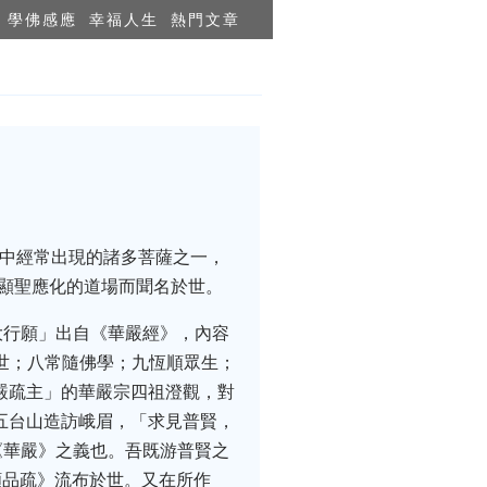
學佛感應
幸福人生
熱門文章
經典中經常出現的諸多菩薩之一，
薩顯聖應化的道場而聞名於世。
大行願」出自《華嚴經》，內容
世；八常隨佛學；九恆順眾生；
嚴疏主」的華嚴宗四祖澄觀，對
由五台山造訪峨眉，「求見普賢，
《華嚴》之義也。吾既游普賢之
願品疏》流布於世。又在所作