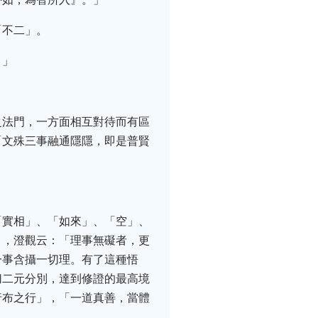
「不二」。
。」
之法門，一方面相互對待而有區
「文殊三事融通隱隱，即是普賢
「實相」、「如來」、「空」、
」，澄觀云：「理事無礙者，更
一事含攝一切理。有了這種悟
切二元分別，達到修證的最高境
行布之行」，「一道真善，當體