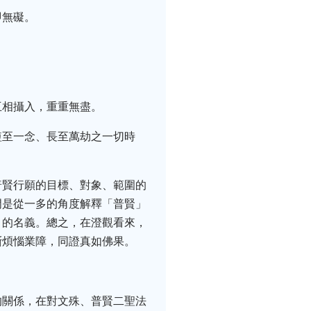
即無礙。
互相攝入，重重無盡。
短至一念、長至萬劫之一切時
普賢行願的目標、對象、範圍的
門是從一多的角度解釋「普賢」
」的名義。總之，在澄觀看來，
斷煩惱業障，同證真如佛果。
的關係，在對文殊、普賢二聖法