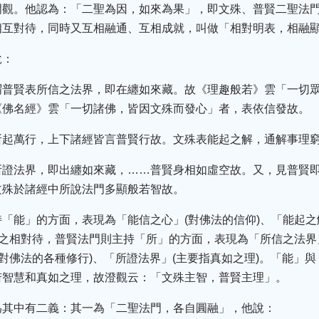
門觀。他認為：「二聖為因，如來為果」，即文殊、普賢二聖法
相互對待，同時又互相融通、互相成就，叫做「相對明表，相融
說：
謂普賢表所信之法界，即在纏如來藏。故《理趣般若》雲「一切
《佛名經》雲「一切諸佛，皆因文殊而發心」者，表依信發故。
所起萬行，上下諸經皆言普賢行故。文殊表能起之解，通解事理
所證法界，即出纏如來藏，……普賢身相如虛空故。又，見普賢
文殊於諸經中所說法門多顯般若智故。
「能」的方面，表現為「能信之心」(對佛法的信仰)、「能起之
與之相對待，普賢法門則主持「所」的方面，表現為「所信之法界
(對佛法的各種修行)、「所證法界」(主要指真如之理)。「能」
若智慧和真如之理，故澄觀云：「文殊主智，普賢主理」。
為其中有二義：其一為「二聖法門，各自圓融」，他說：