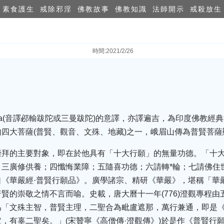
素食護生
戒除邪淫
佛教故事
佛教知識
法師開示
戒殺放生
時間:2021/2/26
hadra(音譯邲輸跋陀或三曼跋陀)的意譯，亦譯遍吉，為印度佛教
四大菩薩(普賢、觀音、文殊、地藏)之一，峨眉山傳為普賢菩
崇拜的主要對象，即在於他具有「十大行願」的無量功德。「十
；三廣修供養；四懺悔業障；五隨喜功德；六請轉*輪；七請佛住
自《華嚴經·普賢行願品》。廣學諸宗、精研《華嚴》，堪稱「華
賢的崇敬之情不言而喻。史載，唐大曆十一年(776)澄觀專程
為「文殊主智，普賢主理，二聖合為毗盧遮那，萬行兼通，即是
，有辜二聖矣。」(宋贊寧《高僧傳·澄觀傳》)於是作《普賢行