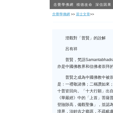
念覺學佛網
積德改命
深信因果
念覺學佛網
>>
居士文章
>>
澄觀對「普賢」的詮解
呂有祥
普賢，梵語Samantab
亦是中國佛教界和信佛者崇拜的
普賢之成為中國佛教中被
是：一禮敬諸佛；二稱讚如來
十普皆回向。「十大行願」出
《華嚴經》中的「上首」菩薩普
登險陟高，備觀聖像」，並認
境界，洎妙吉之鄉原，不疏毗盧