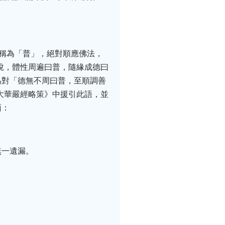
以稱為「普」，絕對順應佛法，
說，體性周遍曰普，隨緣成德曰
為對「德無不周曰普，至順調善
大華嚴經略策》中援引此語，並
面：
。
無一遺漏。