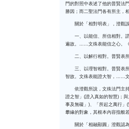
門的對照中表述了他的普賢法
勝因；而二聖法門各有所主，
關於「相對明表」，澄觀
一、以能信、所信相對。
遍故。……文殊表能信之心。
二、以解行相對。普賢表
三、以理智相對。普賢表
智故。文殊表能證大智，……
依澄觀所說，文殊法門主持
證之智」(證入真如的智慧)；
事及無礙」)、「所起之萬行」
攀緣的對象，其根本內容指般
關於「相融顯圓」澄觀認