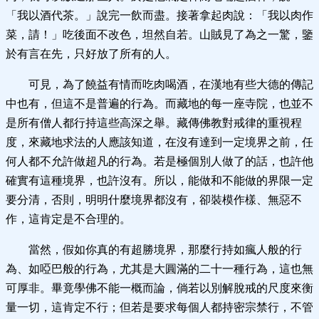
「我以酒代茶。」說完一飲而盡。接著拿起肉說：「我以肉作
菜，請！」吃後面不改色，坦然自若。山賊見了為之一驚，鑒
於有言在先，只好放了所有的人。
可見，為了饒益有情而吃肉喝酒，在漢地有些大德的傳記
中也有，但這不是普遍的行為。而藏地的每一座寺院，也並不
是所有僧人都行持這些高深之舉。藏傳佛教對戒律的重視程
度，來藏地求法的人應該知道，在沒有達到一定境界之前，任
何人都不允許做超凡的行為。若是極個別人做了的話，也許他
確實有這種境界，也許沒有。所以，能做和不能做的界限一定
要分清，否則，明明什麼境界都沒有，卻裝模作樣、無惡不
作，這肯定是不合理的。
當然，假如你真的有超勝境界，那麼行持如瘋人般的行
為、如啞巴般的行為，尤其是大圓滿的二十一種行為，這也無
可厚非。畢竟學佛不能一概而論，倘若以別解脫戒的尺度來衡
量一切，這肯定不行；但若是要求每個人都持密宗禁行，不管