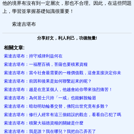
他的境界有沒有到一定層次，那也不合理。因此，在這些問題
上，學習並掌握基礎知識很重要！
索達吉堪布
分享好文，利人利己，功德無量!
相關文章:
索達吉堪布：持守戒律利益何在
索達吉堪布：一福壓百禍，菩薩也要積累資糧
索達吉堪布：當今社會最需要的一種價值觀，這會直接決定你未
索達吉堪布：前因和後果是如何聯繫起來的呢？
索達吉堪布：越是在意某個人，他越會給你帶來強烈痛苦！
索達吉堪布：為何居士只持「一戒」也能解脫輪迴​
索達吉堪布：暗劫明劫輪番交替，佛陀出世究竟有多難？
索達吉堪布：修行人經常有這三個錯誤的觀念，看看自己犯了嗎
索達吉堪布：積聚大福德資糧的關鍵是什麼
索達吉堪布：我是誰？我在哪兒？我把自己弄丟了