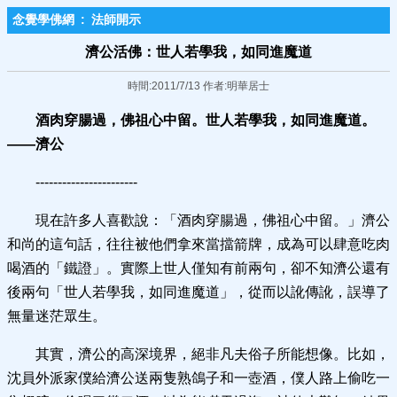
念覺學佛網
:
法師開示
濟公活佛：世人若學我，如同進魔道
時間:2011/7/13 作者:明華居士
酒肉穿腸過，佛祖心中留。世人若學我，如同進魔道。
——濟公
-----------------------
現在許多人喜歡說：「酒肉穿腸過，佛祖心中留。」濟公
和尚的這句話，往往被他們拿來當擋箭牌，成為可以肆意吃肉
喝酒的「鐵證」。實際上世人僅知有前兩句，卻不知濟公還有
後兩句「世人若學我，如同進魔道」，從而以訛傳訛，誤導了
無量迷茫眾生。
其實，濟公的高深境界，絕非凡夫俗子所能想像。比如，
沈員外派家僕給濟公送兩隻熟鴿子和一壺酒，僕人路上偷吃一