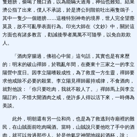
隻翅膀，偷喝了幾口酒，以為能瞞天過海，神仙也難知。結果
濟公指了出來，僕人不承認，於是濟公到階前吐出兩隻鴿子，
其中一隻少一個翅膀……這種特別神奇的境界，世人完全望塵
莫及，故不可亂學表面行為。印光大師在《文鈔》中，關於這
方面也有諸多教言 ，勸誡後學者萬萬不可隨學，以免自欺欺
人。
「酒肉穿腸過，佛祖心中留」這句話，其實也是有來歷
的：明末的破山禪師，於戰亂年間，在夔東十三家之一的李立
陽營中度日。因李立陽嗜殺成性，為了救度一方生靈，禪師要
求他戒除不必要的殺業。李立陽見禪師嚴持戒律，不食酒肉，
就對他說：「你只要吃肉，我就不殺人了。」禪師馬上與李立
陽訂約，不惜大開酒肉之戒，使許多人得以活下來，一時傳為
美談。
此外，明朝還有另一位和尚，也是為了救逃到寺廟裡的難
民，在山賊面前吃肉喝酒。當時，山賊說只要他吃了手中的酒
肉，就可以放過那些人。於是他氣定神閒地端起酒杯，說：