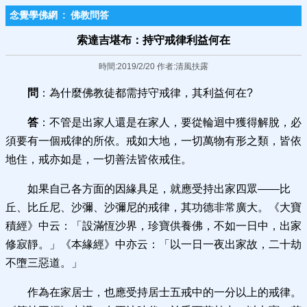
念覺學佛網
:
佛教問答
索達吉堪布：持守戒律利益何在
時間:2019/2/20 作者:清風扶露
問
：為什麼佛教徒都需持守戒律，其利益何在?
答
：不管是出家人還是在家人，要從輪迴中獲得解脫，必
須要有一個戒律的所依。戒如大地，一切萬物有形之類，皆依
地住，戒亦如是，一切善法皆依戒住。
如果自己各方面的因緣具足，就應受持出家四眾——比
丘、比丘尼、沙彌、沙彌尼的戒律，其功德非常廣大。《大寶
積經》中云：「設滿恆沙界，珍寶供養佛，不如一日中，出家
修寂靜。」《本緣經》中亦云：「以一日一夜出家故，二十劫
不墮三惡道。」
作為在家居士，也應受持居士五戒中的一分以上的戒律。