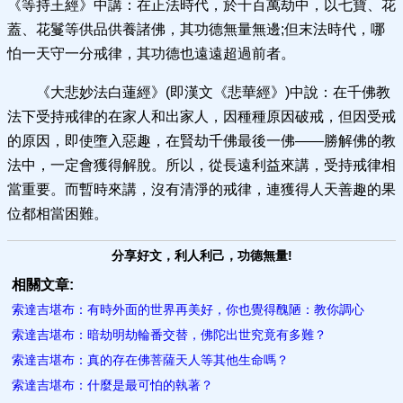
《等持王經》中講：在正法時代，於千百萬劫中，以七寶、花
蓋、花鬘等供品供養諸佛，其功德無量無邊;但末法時代，哪
怕一天守一分戒律，其功德也遠遠超過前者。
《大悲妙法白蓮經》(即漢文《悲華經》)中說：在千佛教
法下受持戒律的在家人和出家人，因種種原因破戒，但因受戒
的原因，即使墮入惡趣，在賢劫千佛最後一佛——勝解佛的教
法中，一定會獲得解脫。所以，從長遠利益來講，受持戒律相
當重要。而暫時來講，沒有清淨的戒律，連獲得人天善趣的果
位都相當困難。
分享好文，利人利己，功德無量!
相關文章:
索達吉堪布：有時外面的世界再美好，你也覺得醜陋：教你調心
索達吉堪布：暗劫明劫輪番交替，佛陀出世究竟有多難？
索達吉堪布：真的存在佛菩薩天人等其他生命嗎？
索達吉堪布：什麼是最可怕的執著？