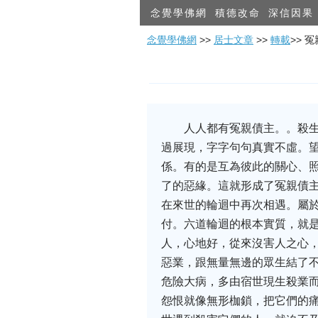
念覺學佛網
積德改命
深信因果
念覺學佛網
>>
居士文章
>>
轉載
>> 
人人都有冤親債主。。殺生
過展現，字字句句真實不虛。望
係。有的是互為彼此的關心、
了的惡緣。這就形成了冤親債
在來世的輪迴中再次相遇。屬
付。六道輪迴的根本實質，就是
人，心地好，從來沒害人之心
惡業，跟無量無邊的眾生結了不
危險大病，多由宿世現生殺業
怨恨就像無形枷鎖，把它們的