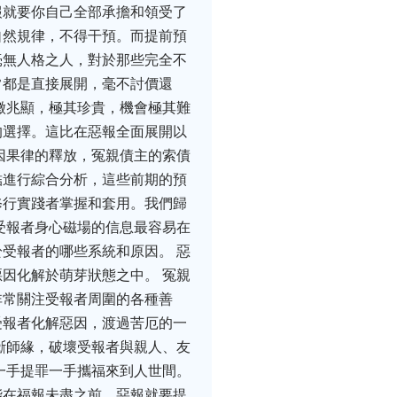
報就要你自己全部承擔和領受了
自然規律，不得干預。而提前預
毫無人格之人，對於那些完全不
常都是直接展開，毫不討價還
徵兆顯，極其珍貴，機會極其難
的選擇。這比在惡報全面展開以
因果律的釋放，冤親債主的索債
結進行綜合分析，這些前期的預
修行實踐者掌握和套用。我們歸
受報者身心磁場的信息最容易在
受報者的哪些系統和原因。 惡
因化解於萌芽狀態之中。 冤親
非常關注受報者周圍的各種善
受報者化解惡因，渡過苦厄的一
斷師緣，破壞受報者與親人、友
一手提罪一手攜福來到人世間。
能在福報未盡之前，惡報就要提