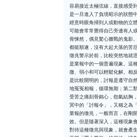
容易接近太極弦線，直接感受
是一旦進入了負境昭示的狀態
經意時眼角掃到人或動物的立
可能會常常覺得自己旁邊有人
骨悚然，偶見驚心膽戰的鬼影。
都挺順遂，沒有大起大落的苦
徵兆警示於前，比較突然地就迅
是業報中的一個普遍現象。這
微、弱小和可以輕鬆化解。相反
是比較開明的，討報是遵守自
地冤冤相報，循環無期；第二
受苦之痛刻骨銘心，怨氣結胸
冥中的「討報令」，又稱之為「
業報的徵兆，一般而言，在剛
效。但是隨著深入，這種現象
對待這種徵兆與現象，就會產生