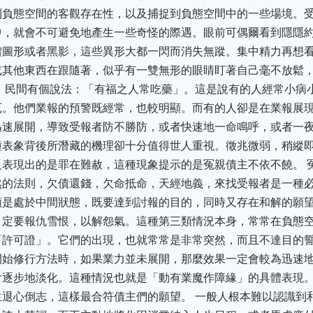
到負態空間的客觀存在性，以及捕捉到負態空間中的一些場境。
中，就會不可避免地產生一些奇怪的際遇。眼前可偶爾看到隱隱
體圖形或者黑影，這些異形大都一閃而消失無蹤。集中精力再想
或其他東西在跟隨著，似乎有一雙無形的眼睛盯著自己毫不放鬆
 民間有個說法：「有福之人常吃藥」。這是說有的人經常小病
厄。他們業報的預警既經常，也較明顯。而有的人卻是在業報展
速展開，導致受報者防不勝防，或者快速地一命鳴呼，或者一夜
種表象背後所潛藏的機理卻十分值得世人重視。徵兆微弱，稍縱
表現出的是罪在難赦，這種現象提示的是冤親債主不依不饒。 
然的法則，欠債還錢，欠命抵命，天經地義，來找受報者是一種
類是處於中間狀態，既要達到討報的目的，同時又存在和解的願
，定要報仇雪恨，以解怨氣。這種第三類情況本身，常常在負態
許可證」。它們的出現，也就常常是非常突然，而且不達目的誓
開始修行方法時，如果業力並未展開，那麼效果一定會較為迅速
會逐步地淡化。這種情況也就是「動有業魔作障緣」的具體表現
退心倒志，這樣最合符債主們的願望。 一般人根本難以認識到