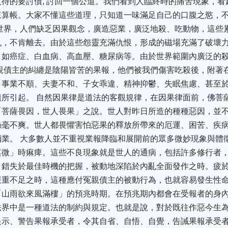
待的要討債, 討回一個公道。我們看到人臨終時的痛苦現象，
來算帳。大家不懂這些道理，只知道一味滿足自己的口腹之慾，
世界，人們缺乏因果觀念，廣造惡業，廣泛地殺、吃動物，這些
仇，不肯離去。由於這些怨靈充滿仇恨，形成的磁場充滿了破壞
，如癌症、白血病、高血壓、糖尿病等。由於世界範圍內廣泛的
親債主的糾纏是陰陽皆苦的果報，他們被我們傷害吃殺後，附著
、事業不順、夫妻不和、子女乖違、精神抑鬱、失眠焦慮、甚至
所引起。 自然因果律是道法的客觀規律，在因果律面前，佛菩
「菩薩畏因，世人畏果」之說。世人對昨日所造的種種惡因，並
絲毫不爽。世人都畏懼害怕惡果的釋放所帶來的厄運、困苦、疾
業。 大多數人並不重視業報降臨和展開前的眾多微妙現象與體
其微」時痳痺。這些不良現象就是世人的通病，包括許多修行者
。錯失於最佳時機的把握，被動地深陷於內亂全面發作之時。疲
重不足之時，這種應付冤親債主的被動行為，也就容易發生性命
「山雨欲來風滿樓」的預兆時期。在預兆期內都會在受報者的身
法界中是一種道法的制約與規定。也就是說，對於既往作惡今生
提示、警告果報承受者，令其自省、自悟、自覺，告誡果報承受