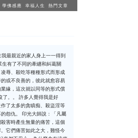
學佛感應
幸福人生
熱門文章
在我最親近的家人身上一一得到
眾生有了不同的牽纏和糾葛關
、凌辱、殺吃等種種形式而形成
善的或不良善的，彼此就愈容易
的業緣，這次就以同等的形式償
沒了。。 許多人覺得我是好
造作了太多的貪瞋痴、殺盜淫等
的怨仇。 印光大師說：「凡屬
們殺害時產生無量的痛苦，這個
解。它們痛苦如此之大，難怪今