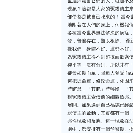
世遇到殺害它們的人，就迫不及
現象？這都是大家的冤親債主
部份都是被自己吃來的！ 當今
地附著在人們的身上，伺機報
各種當今世界無法解決的病症
發，普遍存在，難以根除。 冤
擾我們，身體不好、運勢不好
為冤親債主得不到超拔而欲索債
律平等，沒有分別。所以才有
卻會如期而至，強迫人領受而
何把握命運，修改命運，化因消
時懈怠，「其脆」時輕慢，「
視冤親債主索債前的細微徵兆
展開。如果遇到自己福德已經嚴
親債主的啟動，其實都有一個
兆性現象和反應。這一現象在
則中，都安排有一個預警期。