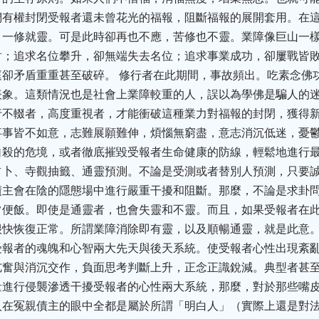
們有權封閉受報者還未曾花光的福報，阻斷福報的展開套用。在
，一修就靈。可是此時卻再也不應，苦修也不靈。業障像巨山一
財；追求名位攀升，卻無端失去名位；追求事業成功，卻屢戰皆
卻矛盾重重甚至破碎。 修行者在此期間，事故頻出。吃素念佛
表象。這類情況也是社會上業障較重的人，誤以為學佛是騙人的
不輟者，高度重視者，才能衝破這種業力對福報的封閉，獲得新
事事皆不如意，志難展願難伸，煩惱無窮盡，意志消沉低迷，憂
殺的危境，或者徹底摧毀受報者生命健康的防線，輕鬆地進行最
占卜、寺觀抽籤、通靈預測。不論是受測或者替別人預測，只要
債主會在陰的隱態場中進行嚴重干擾和阻斷。那麼，不論是求卦
常便飯。即使是通靈者，也會失靈和不靈。而且，如果受報者在
快恢復正常。所謂業障消除即有靈，以及順暢通靈，就是此意。
受報者的魂魄和心智兩大先天與後天系統。使受報者心性出現紊
奮與消沉交作，負面思考判斷上升，正念正識銳減。典型者甚至
量進行侵襲滲透干擾受報者的心性兩大系統，那麼，對於那些嘴
人在冤親債主的眼中全都是屬於所謂「明白人」（實際上還是對