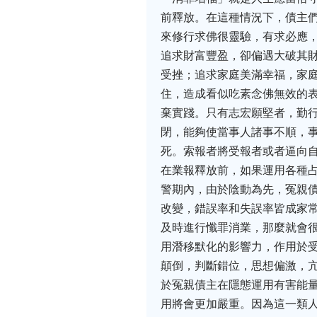
前釋放。在這種情況下，債主
來修行求佛很靈驗，有求必應
追求財富豐盈，卻偏遇大破其
受挫；追求家庭美滿幸福，家庭
住，造成看似吃素念佛無效的
棄實踐。只有志宏願堅者，勤行
閉，能夠使當事人諸事不順，
死。索報者將受報者或者逼向自
在業報釋放前，如果運用各種
警期內，由於陰動為先，冤親
改變，錯誤率和失誤率皆成家
及時進行懺罪消業，那麼就會很
用潛移默化的影響力，作用於
顛倒，判斷錯位，思想偏激，亢
於冤親債主在隱態運用有害能
用將會更加嚴重。因為這一類