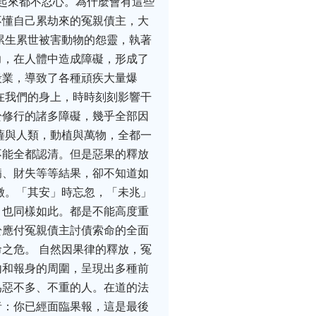
看起來都不忍心。為什麼會有這些
不懂自己累劫來的冤親債主，大
累生累世被害動物的怨靈，執著
力，在人體中造成障礙，形成了
殺業，導致了各種頑疾大量爆
在我們的身上，時時刻刻影響干
於修行的諸多障礙，幾乎全部因
薩與人類，動植與萬物，全都一
不能全都認清。但是惡果的釋放
病、財失等等結果，卻不知道如
徵。「其安」時忘忽，「未兆」
，也同樣如此。都是不能高度重
於應付冤親債主討債索命的全面
之危。 自然因果律的釋放，冤
內和報身的周圍，呈現出多種前
為惡不多、不重的人。在道的法
者：你已經面臨果報，這是最後