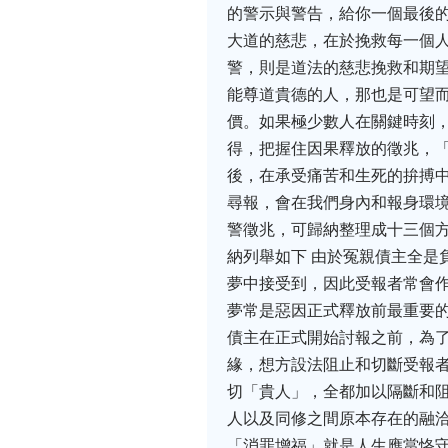
的警示與警告，給你一個最後
大道的慈悲，在於挽救每一個
警，則是道法的慈悲挽救和期
能尊道貴德的人，那也是可望
價。如果極少數人在關鍵時刻，
得，把握住因果釋放的徵兆，
後，在承受痛苦和生死的拚搏中
尋報，會在我們身內和報身環
警徵兆，可歸納整理成十三個
納列舉如下 由於冤親債主全是
夢中接受到，因此受報者常會作
夢常是惡因正式釋放前最重要的
債主在正式開始討報之前，為
緣，想方設法阻止和切斷受報
切「貴人」，全都加以隔斷和阻
人以及同修之間原本存在的融洽
「消罪增福」就是人生應當恪