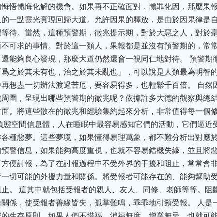
的悔悟懺悔化解的機會。如果再不正確面對，懺罪化因，那麼果
人的一點靈光實現回歸大道。允許因果的釋放，是由於因果律是
望等待。當然，這種預警期，徵兆提示期，對於大惡之人，對於
而不可求的事情。對於這一類人，果報都是並沒有預警期的，常
還能夠良心發現，那麼大道仍然還會一視同仁地對待。 預警期
「爲之於其未有也，治之於其未亂也」，可以說是人類最為明智
再想盡一切辦法渡過苦厄，要容易得多，也輕鬆千百倍。 自然
境周圍，呈現出哪些預警期的徵兆呢？依據許多大德的觀察與總
方面。將這些散在的徵兆和經驗集約起來分析，非常值得每一個
負態空間信息體，人在睡眠中最容易感知它們的活動，它們逼近
各種惡夢。這些夢境，如果懂得易理萬象，都不難分析出對應於
預警信息，如果能夠高度重視，也就不容易錯機失緣，並且將惡
了方便討報，為了在討報過程中不受外界的干擾和阻止，常常會
者一切可能的外援力量和關係。將受報者可能存在的、能夠幫助
止。 這其中就包括受報者的親人、友人、同修、老師等等。阻
關係，使受報者善緣皆失，孤掌難鳴，乖乖地引頸受報。 人是
守的生存原則。如果人們不惜福，消福無度，增業無忌。也就可