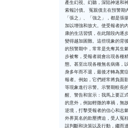
產生幻視、幻聽，深陷神迷和
索報討債。 冤親債主在預警期
「張之」、「強之」，都是張
加以增強和放大。使受報者的
康的生活習慣，在此階段內逐
變得越加困難。這些現象的背後
的預警期中，常常是先奪其生
步被奪，受報者就會出現各種
態。甚至出現各種無名病痛，
身多年而不退，最後才轉為實症
報者。例如，它們經常將負面
等現象進行示警。示警期較長的
醒、警告和宣示：我馬上要正
的意外，例如輕微的車禍，無故
逆境，打擊受報者的信心和志
外界莫名的欺壓擠迫，受人冤
誤判斷和決策以及行動，繼而