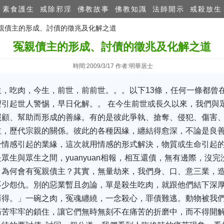
素食護生
戒除邪淫
佛教故事
佛教知識
法師開示
戒殺放生
冤親債主的形成、討債的徵兆及化解之道
冤親債主的形成、討債的徵兆及化解之道
時間:2009/3/17 作者:明華居士
，吃肉，今生，前世，前前世。。。以下13條，任何一條都曾
引起世人警惕，早日化解。。 在今生前世或長久以來，我們與
照顧、幫助而形成的善緣。有的是彼此爭執、搶奪、侵犯、傷害
主，歷代宗親的關係。彼此的各種因緣，纏結得愈深，不論是良
於情感引起的業緣，這次就用情感的形式解決，物質或生命引起
眾生與眾生之間，yuanyuan相報，相互還債，無有邊際，沒完
，為何會有冤親債主？其實，無量劫來，我們身、口、意三業，
少怨仇。別的惡業暫且勿論，單是殺生吃肉，就跟他們結下深厚
而得。」一碗之肉，冤魂纏繞，一念殺心，罪債難逃。動物被我
痛苦牢牢的鎖住，讓它們無時無刻不在痛苦的折磨中，而不得開