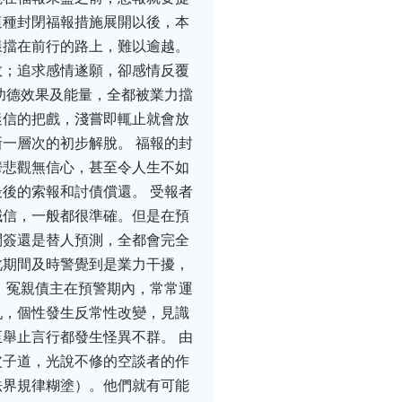
這種封閉福報措施展開以後，本
樣擋在前行的路上，難以逾越。
敗；追求感情遂願，卻感情反覆
功德效果及能量，全都被業力擋
迷信的把戲，淺嘗即輒止就會放
一層次的初步解脫。 福報的封
鬱悲觀無信心，甚至令人生不如
後的索報和討債償還。 受報者
誠信，一般都很準確。但是在預
問簽還是替人預測，全都會完全
此期間及時警覺到是業力干擾，
 冤親債主在預警期內，常常運
亂，個性發生反常性改變，見識
舉止言行都發生怪異不群。 由
皮子道，光說不修的空談者的作
法界規律糊塗）。他們就有可能