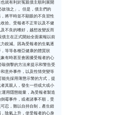
樣也就有利於冤親債主順利展開
必故強之」。但是，債主們的
張，將平時並不顯眼的不良習性
以收拾。受報者不正常以及不健
以及不良的嗜好，越想改變反而
親債主在正式開始全面索報以前
抗力銳減。因為受報者的生氣逐
夢，等等各種亞健康的體質狀
現象有時甚至會困擾受報者的心
旁敲側擊的方法來提示和警告受
件和意外事件，以及性情突變等
可能先採用薄懲示警的方式，提
或者其親人，發生一些或大或小
主運用隱態能量，為受報者製造
的倒霉事件，或者諸事不順，受
無可忍，難以自持自制，產生錯
弱，陰氣上升，使受報者的心身