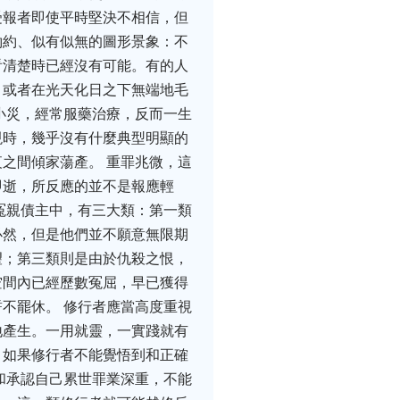
受報者即使平時堅決不相信，但
約約、似有似無的圖形景象：不
看清楚時已經沒有可能。有的人
，或者在光天化日之下無端地毛
小災，經常服藥治療，反而一生
現時，幾乎沒有什麼典型明顯的
之間傾家蕩產。 重罪兆微，這
即逝，所反應的並不是報應輕
冤親債主中，有三大類：第一類
必然，但是他們並不願意無限期
望；第三類則是由於仇殺之恨，
空間內已經歷數冤屈，早已獲得
不罷休。 修行者應當高度重視
地產生。一用就靈，一實踐就有
。如果修行者不能覺悟到和正確
和承認自己累世罪業深重，不能