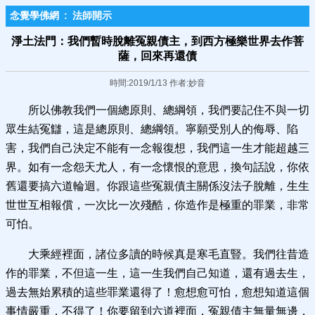
念覺學佛網
:
法師開示
淨土法門：我們暫時脫離冤親債主，到西方極樂世界去作菩
薩，回來再還債
時間:2019/1/13 作者:妙音
所以佛教我們一個總原則、總綱領，我們要記住不與一切
眾生結冤讎，這是總原則、總綱領。寧願受別人的侮辱、陷
害，我們自己決定不能有一念報復想，我們這一生才能超越三
界。如有一念怨天尤人，有一念懷恨的意思，換句話說，你依
舊還要搞六道輪迴。你跟這些冤親債主關係沒法子脫離，生生
世世互相報償，一次比一次殘酷，你造作是極重的罪業，非常
可怕。
大乘經裡面，諸位多讀的時候真是寒毛直豎。我們往昔造
作的罪業，不但這一生，這一生我們自己知道，還有過去生，
過去無始累積的這些罪業還得了！愈想愈可怕，愈想知道這個
事情嚴重，不得了！你要留到六道裡面，冤親債主無量無邊，