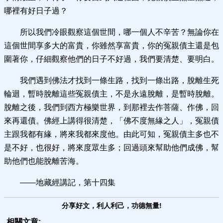
哪裡有好日子過？
所以我們冷眼觀察這個世間，哪一個人不辛苦？無論你在
這個世間享多大的富貴，你雖然享富貴，你的冤親債主還是包
圍著你，仔細觀察他們的日子不好過，我們要清楚、要明白。
我們遇到佛法才找到一條生路，找到一條出路，脫離生死
輪迴，暫時脫離這些冤親債主，不是永遠脫離，是暫時脫離。
脫離之後，我們到西方極樂世界，到那裡去作菩薩、作佛，回
來再還債。佛經上講得很清楚，「佛不度無緣之人」，冤親債
主跟我都有緣，將來我都來度他。由此可知，冤親債主多也不
是不好，也很好，將來度眾生多；回過頭來幫助他們成佛，幫
助他們也能脫離苦海。
——地藏經講記，第十四集
分享好文，利人利己，功德無量!
相關文章: