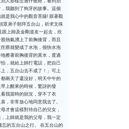
象別人那樣念過什麼經，看到別
會，我聽到了狗牙的故事。這個
就是我心中的觀音菩薩! 跟著觀
帶領眾弟子朝拜五台山，祈求文殊
且跟上師及金剛道友一起去，欣
一股熱氣湧上了前胸後背，而且
紅疙瘩就變成了水泡，很快水泡
停地擦著前胸後背的黃水，度過
害怕，就給上師打電話，把自己
不上，五台山去不成了！」可上
，都兩天了還沒好，明天中午的
天早上醒來的時候，驚訝的發
人看我當時的狀況，穿不了衣
又喜，非常放心地同意我去了。
父母才會這樣對待自己的兒女，
起，上師就是我的父母，我一定
難忘的五台山之行。 在五台山的