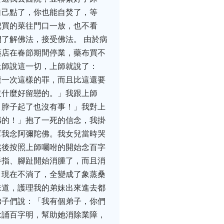
自己點了，你也能自焚了，等
把買的菜往門口一放，也不看
了解佛法，接受佛法。 由於病
藥店在春節期間停業，藥布買不
上師說這一切，上師就說了：
遭一次這樣的罪，而且比這還要
沒什麼好留戀的。」我跟上師
、脖子起了也沒有事！」我對上
憾的！」抱了一死的信念，我掛
幫我念阿彌陀佛。我女兒當時哭
然後按照上師囑咐的開始念百字
手指、腳趾開始消腫了，而且消
，現在不淌了，全變成了象蒸桑
味道，護理我的弟妹出來進去都
弟子們說：「我有個弟子，你們
念誦百字明，幫助她消除業障，