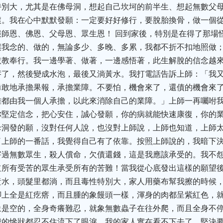
特別大，尤其是在佛母洞，想起自己坎坷的前半生、想起無數父
滾。我在心中默默發願：一定要好好修行，要脫胎換骨，做一個
師恩、佛恩、父母恩、眾生恩！ 回到家後，特別是在得了那場
讓我念的、做的，無論多少、多晚、多累，我都不折不扣地照做
教奉行。我一邊學著、做著，一邊感悟著，此生解脫的信念越來
瘩了，然後變成水泡，最後又淌黃水。我打電話告訴上師：「我
勇敢地承擔果報，承擔業障。不要怕，機會來了，還債的機會來
難都由我一個人承擔，以此來消除自己的業障。」上師一再囑咐
你堅定信念，把心安住，誠心發願，你的病就能快速康復，你的
母洞發的願，沒對任何人說，也沒對上師說，上師也知道，上師
了上師的一番話，我覺得自己有了依靠。按照上師說的，我暗下
害過無數眾生，殺人償命，欠債還錢，這是我應該承受的。我不
道所有受苦的眾生承受所有的苦難！當我從心底發出這樣的願望
黃水，頭髮里都淌，而且毒性特別大，家人用藥布幫我擦的時候
腳上全是紅疙瘩，而且腫的象饅頭一樣，渾身的肉都呈紫紅色，
象是空的，全身奇癢難忍，就象無數蟲子在往外爬，而且全身不
我的慘狀都忍不住流下了眼淚。我的家人實在看不下去了，堅決