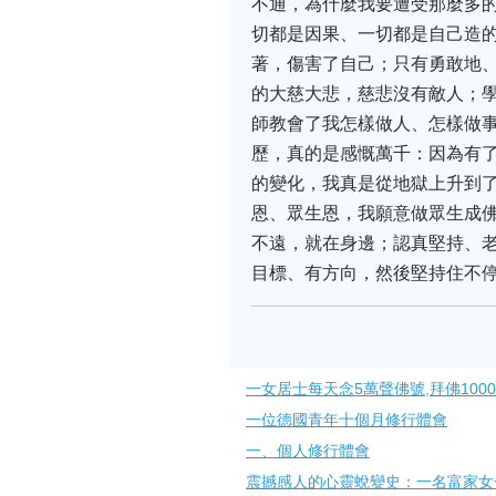
不通，為什麼我要遭受那麼多
切都是因果、一切都是自己造
著，傷害了自己；只有勇敢地、
的大慈大悲，慈悲沒有敵人；學
師教會了我怎樣做人、怎樣做事
歷，真的是感慨萬千：因為有
的變化，我真是從地獄上升到了
恩、眾生恩，我願意做眾生成佛
不遠，就在身邊；認真堅持、老
目標、有方向，然後堅持住不
一女居士每天念5萬聲佛號,拜佛100
一位德國青年十個月修行體會
一、個人修行體會
震撼感人的心靈蛻變史：一名富家女