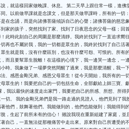
說，就這樣回家做晚課、休息。 第二天早上跟往常一樣，進佛
不同。以前做早課就是念課文，但是那天做早課時，所有的一切
不是在念誦，而是向諸佛菩薩傾訴自己的心聲；諸佛菩薩的慈悲
不到家的孩子，突然找到了家、找到了日夜思念的父母一樣；回
髒！此時此刻自己的周圍是那麼清靜。我終於找到了一直追求嚮
一切再也不屬於我，我的一切都是眾生的，我終於找到了自己活
、眾生就是我，沒有什麼區別，也沒有什麼可怨、可恨的。所有
坑，而且要幫眾生脫離！在這樣的心境下，我一邊哭一邊念，一
小時。我象做了一場夢突然間醒了過來，我是那麼清醒，我一下
佛法、感恩金剛兄弟、感恩父母眾生！從今天開始，我所有的一
母眾生的！我要把自己的一切包括生命，全部獻給上師三寶、獻
課，我以最快的速度走出家門，我要把自己的所感、所想、所得
一切。 我的金剛兄弟們是我一路走過的見證人，他們見到了我
撼著他們，鼓舞著他們。我能做到的，他們也能做到；我能得到
脫，生起了前所未有的信心！ 雖說我現在重新組建了家庭，並
罩著自己，一直無法從那種痛苦中走出來。原來對自己所遭受的