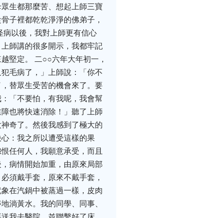
母眾生都那麼苦、想起上師三寶
從骨子裡都乾乾淨淨的佛弟子，
怪病以後，我對上師更有信心
；上師講的很多開示，我都牢記
越堅定。 二○○六年大年初一，
又犯毛病了，」上師說：「你不
了，替眾生受苦的機會來了。要
我：「不要怕，有我呢，我會幫
業障也將快速消除！」聽了上師
太神奇了。然後我感到了極大的
決心：我之所以遭受這樣的果
怨恨任何人，我願意承受，而且
後，病情開始加重，由原來局部
，必須戴手套，原來不戴手套，
就象在汽鍋中被蒸過一樣，皮肉
停地淌黃水。我的同學、同事、
要送我去醫院，並聯繫好了床