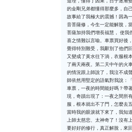
道理，懂得了因果，日子逐漸
的金剛兄弟都懂得那麼多，自
故事給了我極大的震撼！因為一
音菩薩修，今生一定能解脫，當
菩薩加持我們增長福慧， 使我
喜之情難以言喻。車票買好後
覺得特別難受，我辭別了他們
又變成了黃水往下淌，衣服根
了兩天兩夜。第二天中午的火
的情況跟上師說了，我泣不成
師依然用堅定的語氣對我說：
車票，一夜的時間能好嗎？帶
現，奇蹟出現了：一夜之間所
服，根本就出不了門，怎麼去
當時我的眼淚就下來了，我知
上師太慈悲、太神奇了！沒有
要好好的修行，真正解脫，來回