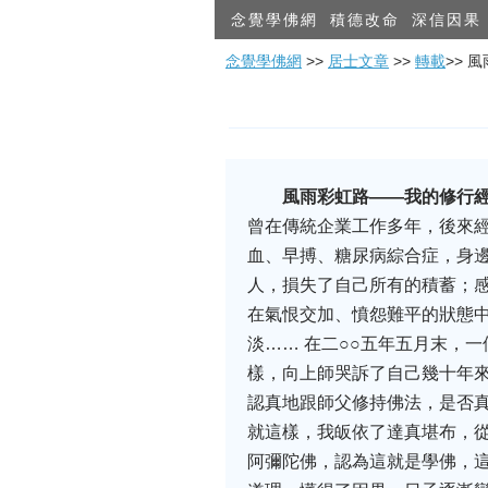
念覺學佛網
積德改命
深信因果
念覺學佛網
>>
居士文章
>>
轉載
>> 
風雨彩虹路——我的修行
曾在傳統企業工作多年，後來
血、早搏、糖尿病綜合症，身
人，損失了自己所有的積蓄；
在氣恨交加、憤怨難平的狀態
淡…… 在二○○五年五月末，
樣，向上師哭訴了自己幾十年
認真地跟師父修持佛法，是否
就這樣，我皈依了達真堪布，從
阿彌陀佛，認為這就是學佛，