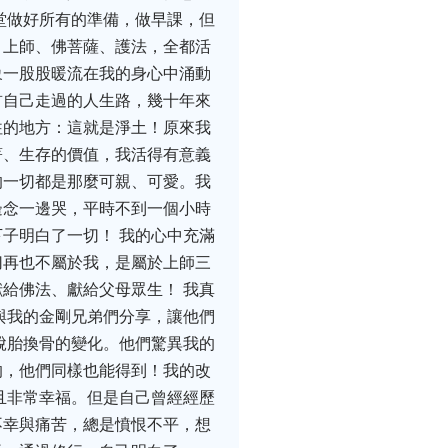
堂做好所有的準備，做早課，但
：上師、佛菩薩、護法，全都活
象一股股暖流在我的身心中涌動
首自己走過的人生路，幾十年來
往的地方：這就是淨土！原來我
著、生存的價值，我活得有意義
的一切都是那麼可親、可愛。我
邊念一邊哭，平時不到一個小時
子明白了一切！ 我的心中充滿
切再也不屬於我，是屬於上師三
給佛法、獻給父母眾生！ 我真
與我的金剛兄弟們分享，讓他們
脫胎換骨的變化。他們驚異我的
的，他們同樣也能得到！我的改
且非常幸福。但是自己曾經經歷
不幸與痛苦，總是憤恨不平，想