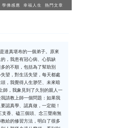
學佛感應
幸福人生
熱門文章
是達真堪布的一個弟子。原來
上的，我患有冠心病、心肌缺
很多的不順，包括為了幫助別
心失望，對生活失望，每天都處
念頭，我覺得人生渺茫、未來暗
到上師，我象見到了久別的親人一
後我請教上師一個問題：如果我
只要認真學、認真做，一定能！
三支香、磕三個頭、念三聲南無
師教給的修習方法，明白了很多