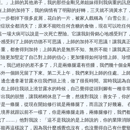
康。」上師的其他弟子，我的那些金剛兄弟姐妹得到我病重的訊
在上師的加持下，我的病情有了明顯的好轉，三天就不淌黃水了
走一步都掉下很多皮屑，花白的一片，被家人戲稱為「白雪公主
些症狀全都消失了；原來不能吃任何含糖的食物，現在可以吃任
這一場大病可以說是一次死亡歷險。它讓我刻骨銘心地感受到了
身感受到了上師的功德不可思議，上師的加持不可思議！讓我真
多重，都會得到加持；上師真的是無所不知、無所不能！讓我真
歷險更加堅定了自己對上師的信心；更加懂得如何珍惜上師、珍
十，我已經好的差不多了，只是兩條腿還有些腫，我們幾十個金
另外一個師兄留了下來。第二天上午，我們來到上師的住處。上
，邊念邊拿著甘露水往我們頭上澆，做了很長時間。當時我認為
。在上師往我頭上澆甘露水的時候，自己覺得從頭到腳有一種非
看出我的狀態，讓我稍稍休息了一會，然後對我說：善女子，你
是一條腿，從現在開始修行就是兩條腿了，而且說了好幾遍。 
及境界就跟以前不一樣了，你是兩條腿走路，兩條腿修行，我們
我了……」他對我說：「這不是我說的是上師說的，你的業障消
不能再這樣說了，因為我什麼感覺也沒有，也沒覺得自己有什麼