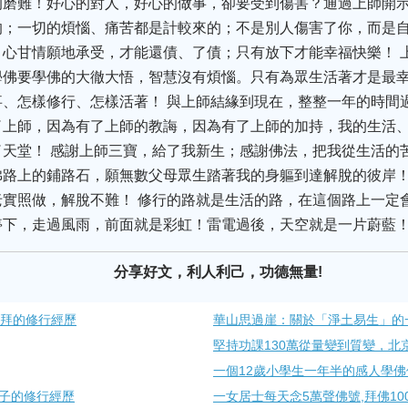
的磨難！好心的對人，好心的做事，卻要受到傷害？通過上師開
的；一切的煩惱、痛苦都是計較來的；不是別人傷害了你，而是
心甘情願地承受，才能還債、了債；只有放下才能幸福快樂！ 
佛要學佛的大徹大悟，智慧沒有煩惱。只有為眾生活著才是最幸
、怎樣修行、怎樣活著！ 與上師結緣到現在，整整一年的時間
了上師，因為有了上師的教誨，因為有了上師的加持，我的生活
天堂！ 感謝上師三寶，給了我新生；感謝佛法，把我從生活的
路上的鋪路石，願無數父母眾生踏著我的身軀到達解脫的彼岸！
實照做，解脫不難！ 修行的路就是生活的路，在這個路上一定
停下，走過風雨，前面就是彩虹！雷電過後，天空就是一片蔚藍
分享好文，利人利己，功德無量!
0拜的修行經歷
華山思過崖：關於「淨土易生」的
堅持功課130萬從量變到質變，北
一個12歲小學生一年半的感人學
子的修行經歷
一女居士每天念5萬聲佛號,拜佛10