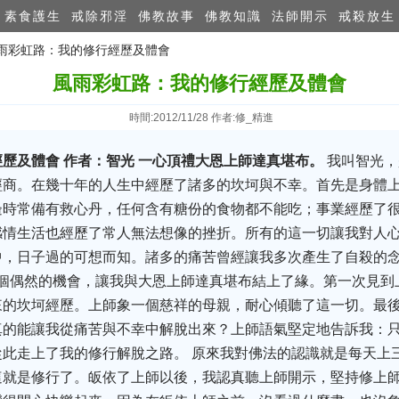
素食護生
戒除邪淫
佛教故事
佛教知識
法師開示
戒殺放生
風雨彩虹路：我的修行經歷及體會
風雨彩虹路：我的修行經歷及體會
時間:2012/11/28 作者:修_精進
經歷及體會
作者：智光 一心頂禮大恩上師達真堪布。
我叫智光，
經商。在幾十年的人生中經歷了諸多的坎坷與不幸。首先是身體
邊時常備有救心丹，任何含有糖份的食物都不能吃；事業經歷了
感情生活也經歷了常人無法想像的挫折。所有的這一切讓我對人
中，日子過的可想而知。諸多的痛苦曾經讓我多次產生了自殺的
一個偶然的機會，讓我與大恩上師達真堪布結上了緣。第一次見
來的坎坷經歷。上師象一個慈祥的母親，耐心傾聽了這一切。最
真的能讓我從痛苦與不幸中解脫出來？上師語氣堅定地告訴我：
此走上了我的修行解脫之路。 原來我對佛法的認識就是每天上
這就是修行了。皈依了上師以後，我認真聽上師開示，堅持修上