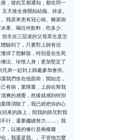
息後，彼此互相通知，都在同一
，五天後全身開始結痂、掉皮。
」。我原來患有冠心病、糖尿病
何水果、喝任何飲料，吃多少、
，投生在三惡道的父母眾生是怎
正體驗到了，只要對上師有信
正懂得了想解脫，特別是在生死
惜佛法、珍惜人身；更加堅定了
剛兄弟一起到上師處參加會供。
師讓我們坐在他面前，開始念，
自己有病，業障重，上師在幫我
常清爽的感覺，然後就感到特別
的業障消除了，我已經把你的心
在回來的路上，陪我的師兄對我
都不行，還要繼續努力……」我
除了，以後的修行是兩條腿
變化，我還是我。」不管他怎麼