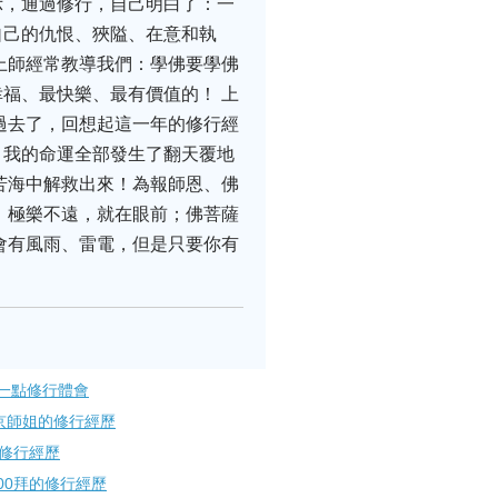
示，通過修行，自己明白了：一
自己的仇恨、狹隘、在意和執
上師經常教導我們：學佛要學佛
福、最快樂、最有價值的！ 上
過去了，回想起這一年的修行經
、我的命運全部發生了翻天覆地
苦海中解救出來！為報師恩、佛
 極樂不遠，就在眼前；佛菩薩
會有風雨、雷電，但是只要你有
！
一點修行體會
京師姐的修行經歷
佛修行經歷
00拜的修行經歷