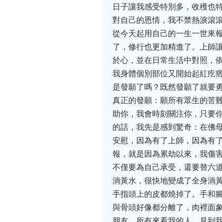
日子讓我感受特別多，收穫也
對自己的恩情，我不禁熱淚滾
從今天起用自己的一生一世來報
了，修行也更加精進了。上師
於心，並在日常生活中對照，依
我身體個別部位又開始起紅疙
是發願了嗎？既然發願了就要
真正的發願：願所有眾生的苦
助你，我會時刻關注你，只要
的話，我先是感到驚奇：在佛
安慰，因為有了上師，因為有
報，就是因為累劫以來，我傷
不僅要為自己承受，還要替六
淌黃水，很快地變成了全身淌
手指頭上的皮都燒掉了。手和
與骨頭好像都分離了，肉裡面
朋友，所有來看我的人，見到