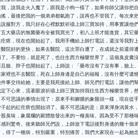
責我，說我走火入魔了，跟我是小狗一樣了，如果你師父讓你把
動搖，最後把我的一個弟弟都氣跑了，說再也不管我了。每次來
說服對方，我只好在心裡默默祈禱上師三寶加持，用事實讓他們
市五大藥店的無菌藥布全被我買光了，初八上班才能進貨，其它
起疙瘩，現在也開始起了。我用手機給上師打電話，還沒等我對
去醫院好的更快，如果去醫院，這次罪白遭了，在成就之前還得
消了。不要怕，就是死了，也往生西方極樂世界了，這個臭皮囊
而且臉、脖子也開始起了。上師說：「藥布沒有了沒有事，臉上
在家裡也不去醫院，死在上師身邊是自己的福報，沒有什麼可遺
幾件事交待給她，主要是我死後給上師、師兄們打電話，讓他們
我定下心來，流著眼淚祈禱上師三寶加持我往生西方極樂世界，
，不可思議的事情出現了：原來手和腳腫的象饅頭一樣，現在從
脖子起的紅疙瘩也開始消了。最不可思議的是：原來渾身淌黃水
一股臭味，象腐爛的屍體散發出來的一種臭味。因為受不了那種
不感到驚奇。後來聽師兄們說，上師放下電話後對身邊的幾十個
了，得了一種病，特別嚴重，特別痛苦，我們大家現在一起為她