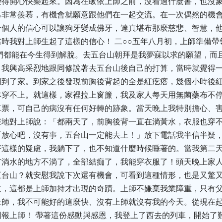
變得開心快樂起來。因為在皈依上師之前，沒看過什麼書，也沒
己非常羨慕，有機會就願意跟他們在一起交流。在一次偶然的機
個人的信心可以讓狗牙變成佛牙，達真堪布那麼慈悲、智慧，他
時我對上師生起了這樣的信心！ 二○○五年八月初，上師準備
們都能在今生得到解脫。去五台山朝拜是我夢寐以求的願望，而
，我興高采烈地跟同修說著去五台山後自己的打算，當時就覺得
回到了家。到家之後發現前胸後背起的全是紅疙瘩，幾個小時後
本穿不上。就這樣，家裡拉上窗簾，我及家人每天用無菌藥布不
車票，可自己的病沒有任何好轉的跡象。當天晚上我特別擔心、
聲地對上師說：「都兩天了，前胸後背一直在淌黃水，衣服也穿
「放心吧，沒有事，五台山一定能去上！」放下電話我半信半疑
著這樣的疑慮，我躺下了，也不知道什麼時候睡著的。當我第二
有淌水的地方不淌了，全部結痂了，我能穿衣服了！頭天晚上家
五台山？就安慰我說下次還有機會，可看到這種情形，也是又驚
道，這都是上師加持才出現的奇蹟。上師不嫌棄我業障重，只有
上師，我不可能好的這麼快、沒有上師就沒有我的今天。從現在
報上師！ 帶著這份感動與感恩，我登上了西去的列車，開始了