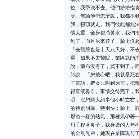
位，我堅決不去。他們紛紛指
等。無論他們怎麼說，我都不
我，扭頭就走。我們彼此都無法
情太重，全身都淌黃水，我們
到了，而且原來脖子、臉上沒
「去醫院也是十天八天好，不
重，如果不去醫院，業障就能
說，藥布沒有了，買不到了，
師說：「您放心吧，我就是死
了電話，把女兒叫到床前，把
得直淌鼻血。事情交待完了，
明。沒想到大約半個小時左右
的特別明顯、特別快；臉上、
那浴一樣的熱氣，那種氣帶著
用手捏著鼻子，我身邊的人無
的金剛兄弟，她現在業障現前