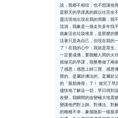
說，我都不相信，也不想讓他再
是那天的早課真的跟以往完全
靈活現地出現在我的周圍，我
流淌，我象是一個走失多年找
就象活在垃圾堆里，是那麼的
活著只是為自己，但現在我的
了！在我的心中：我就是眾生
一定要成佛，要脫離人間的火
就做完的早課，我整整做了兩個
了感恩：感恩上師三寶、感恩
寶的、是屬於佛法的、是屬於父
的「脫胎換骨」了！ 做完了早
儘快地了解這一切，早日得到這
改變，我瞬間的改變極大地震
變讓他們對上師、對佛法、對解
的種種不幸，象個陰影一樣籠