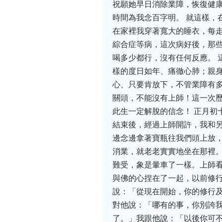
祝願她早日消除業障，恢復健
時間為我念百字明。 就這樣，
在家裡我穿著寬大的睡衣，每
綜合症等病，這次病好後，那
喝多少都行，沒有任何反應。 
樣的度日如年、痛徹心肺；親
心、只要肯放下，不管業障有
關頭，不能沒有上師！這一次
此生一定解脫的信念！ 正月初
結束後，經過上師開許，我和
邊念邊拿著寶瓶往我們頭上放
消業，就老老實實地坐在那裡
難受，象是暈車了一樣。上師
與佛的心捏在了一起，以前修行
說：「從現在開始，你的修行
對他說：「哪有的事，你別誇
了。」我跟他說：「以後你可