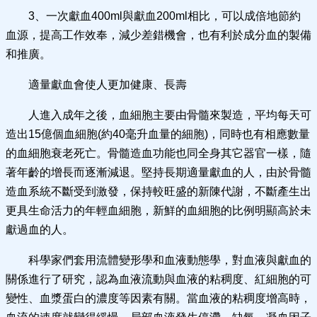
3、一次獻血400ml與獻血200ml相比，可以成倍地節約
血源，提高工作效奉，減少差錯機會，也有利於成分血的製備
和推廣。
適量獻血會使人更加健康、長壽
人進入成年之後，血細胞主要由骨髓來製造，平均每天可
造出15億個血細胞(約40毫升血量的細胞)，同時也有相應數量
的血細胞衰老死亡。骨髓造血功能也同全身其它器官一樣，隨
著年齡的增長而逐漸減退。堅持長期適量獻血的人，由於骨髓
造血系統不斷受到激發，保持較旺盛的新陳代謝，不斷產生出
更具生命活力的年輕血細胞，新鮮的血細胞的比例明顯高於未
獻過血的人。
科學家們套用流體變形學和血液動態學，對血液與獻血的
關係進行了研究，認為血液流動與血液的粘稠度、紅細胞的可
變性、血漿蛋白的濃度等因素有關。當血液的粘稠度增高時，