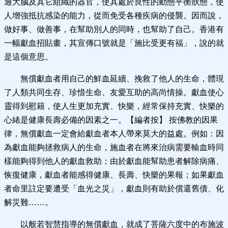
通大腦及其它組織的器官，使其處於良性的動態平衡狀態，使
人增強抵抗感染的能力，從而免受各種疾病的侵襲。因而說，
做好事、做善事，在幫助別人的同時，也幫助了自己。香港有
一幅獻血招貼畫，其宣傳口號就是「施比受更有福」，說的就
是這個意思。
無償獻血者用自己的鮮血延續、挽救了他人的生命，體現
了人類共同生存、珍惜生命、友愛互助的高尚情操。獻血使心
靈得到慰籍，使人生更加充實、快樂，經常保持充實、快樂的
心緒是健康長壽必備的因素之一。【編者按】 按佛教的因果
律，無償獻血一定會給獻血者本人帶來莫大的益處。例如：因
為獻血能夠拯救病人的生命，施血者在將來治病需要輸血時同
樣能夠得到他人的獻血救助；由於獻血能幫助患者解除病痛、
恢復健康，獻血者能感得健康、長壽、快樂的果報；如果獻血
者命里註定要遭受「血光之災」，獻血則有助於償還舊債、化
解災難……。
以般若智慧指導的無償獻血，就成了菩薩六度中的布施波