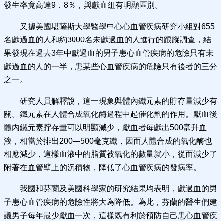
發生率竟高達9．8％，與獻血組有明顯區別。
又據美國堪薩斯大學醫學中心心血管疾病研究小組對655
名獻過血的人和約3000名未獻過血的人進行的跟蹤調查，結
果發現在過去3年中獻過血的男子患心血管疾病的危險只有未
獻過血的人的一半，患某些心血管疾病的危險只有後者的三分
之一。
研究人員解釋說，這一現象與體內鐵元素的貯存量減少有
關。鐵元素在人體合成氧化酶過程中起催化劑的作用。獻血後
體內鐵元素貯存量可以明顯減少，獻血者每獻出500毫升血
液，相當於排出200—500毫克鐵，因而人體合成的氧化酶也
相應減少，這樣血液中的脂質被氧化的數量就小，從而減少了
附著在血管壁上的沉積物，降低了心血管疾病的發病率。
我國和芬蘭及美國科學家的研究結果均表明，獻過血的男
子患心血管疾病的危險性將大為降低。為此，芬蘭的醫生們建
議男子每年最少獻血一次，這樣既有利於預防自己患心血管疾