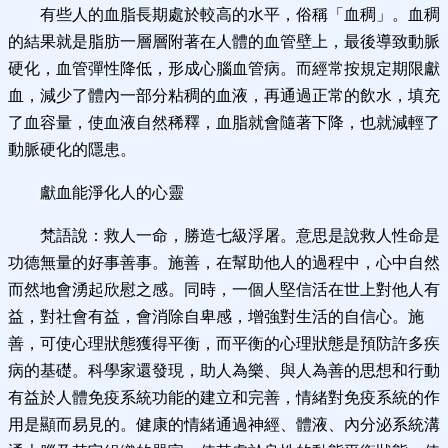
有些人的血脂長期處於較高的水平，俗稱「血稠」。血稠
的結果就是脂肪一層層附著在人體的血管壁上，最後導致動脈
硬化，血管彈性降低，形成心腦血管病。而經常按規定期限獻
血，減少了體內一部分粘稠的血液，再通過正常的飲水，填充
了血容量，使血液自然稀釋，血脂就會隨著下降，也就減輕了
動脈硬化的隱患。
獻血能淨化人的心靈
梵語說：救人一命，勝造七級浮屠。意思是說救人性命是
功德無量的好事善事。施善，在幫助他人的過程中，心中自然
而然地會湧起欣慰之感。同時，一個人堅信活在世上對他人有
益，對社會有益，會消除自卑感，增強對生活的自信心。施
善，可使心理狀態獲得平衡，而平衡的心理狀態是預防許多疾
病的基礎。科學家還發現，助人為樂、與人為善的思想和行動
有益於人體免疫系統功能的建立和完善，情緒對免疫系統的作
用是顯而易見的。健康的情緒通過神經、體液、內分泌系統溝