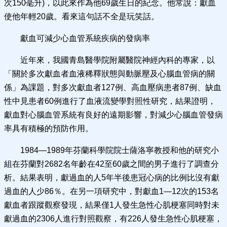
次150毫升)，以此來作為他69歲生日的紀念。他常說：獻血
使他年輕20歲。看來這句話不全是玩笑話。
獻血可減少心血管系統疾病的發病率
近年來，我國青島醫學院附屬醫院神經內科的專家，以
「關於多次獻血者血液稀釋狀態與動脈壓及心腦血管病的關
係」為課題，對多次獻血者127例、高血壓病患者87例、缺血
性中見患者60例進行了血液流變學對照性研究，結果證明，
獻血對心腦血管系統有良好的遠期影響，對減少心腦血管發病
率具有積極的預防作用。
1984—1989年芬蘭科學院院士薩洛寧教授和他的研究小
組在芬蘭對2682名年齡在42至60歲之間的男子進行了調查分
析。結果表明，獻過血的人5年半後患冠心病的比例比沒有獻
過血的人少86％。在另一項研究中，對獻血1—12次的153名
獻血者跟蹤觀察發現，結果僅1人發生急性心肌梗塞同時對未
獻過血的2306人進行對照觀察，有226人發生急性心肌梗塞，