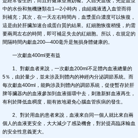
是經常發生的，而且對健康並無妨礙。人體失血後，先是血漿
中的水份和無機鹽類在1—2小時內，由組織液透入血管而得
到補充；其次，在一天左右時間內，血漿蛋白濃度可以恢復，
這是由於肝臟加速合成蛋白質的結果。紅細胞恢復稍慢，約需
要兩周左右的時間，即可補足失去的紅細胞。所以，在規定的
間隔時間內獻血200—400毫升是無損身體健康的。
一次獻血400ml更有益
1、對獻血者來說，一次獻血200ml不足體內血液總量的
5％，由於量少，並未涉及到體內的神經內分泌調節系統。而
每次獻血400ml，能夠涉及到體內的調節系統，促使暫存於肝
脾等臟器內的血液參加到血液循環中去，刺激新鮮血液再生，
有利於降低血稠度，能有效地避免心腦血管疾病的發生。
2、對於用血的患者來說，血液來自同一個人就比來自兩
個人的血液更安全，大大減少了感染機會，對於提高臨床輸血
的安全性意義更大。