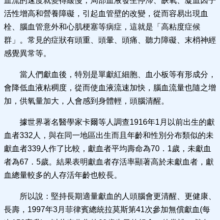
血流的速度就變得緩慢，局部血液發生停滯、缺氧、凝血因子
活性增高和營養障礙，引起血管壁的改變，從而容易出現血
栓、腦血管意外和心肌梗塞等病症，這就是「高粘度症候
群」。常見的症狀有頭重、頭暈、頭痛、聽力障礙、末梢神經
感覺異常等。
當人們獻血後，特別是單獻紅細胞、血小板等有形成分，
會降低血液粘稠度，從而使血液流速加快，腦血流量也隨之增
加，供氧量加大，人會感到身體輕，頭腦清醒。
據世界著名醫學家卡爾等人調查1916年1月以前出生的獻
血者332人，與在同一地區出生而且年齡和性別分布類似的未
獻血者339人作了比較，獻血者平均壽命為70．1歲，未獻血
者為67．5歲。結果表明獻血者存活率顯著高於未獻血者，獻
血總量較多的人存活年齡也較長。
所以說：堅持長期適量獻血的人頭腦會更清醒、更健康、
長壽，1997年3月菲律賓總統拉莫斯第41次參加無償獻血(每