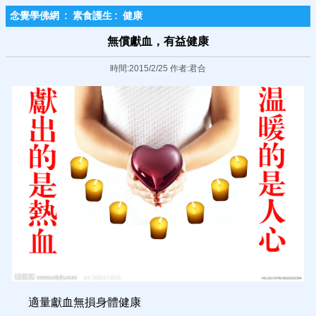
念覺學佛網
:
素食護生
:
健康
無償獻血，有益健康
時間:2015/2/25 作者:君合
適量獻血無損身體健康