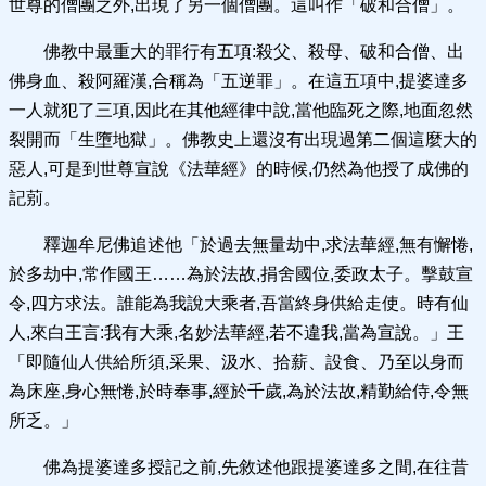
世尊的僧團之外,出現了另一個僧團。這叫作「破和合僧」。
佛教中最重大的罪行有五項:殺父、殺母、破和合僧、出
佛身血、殺阿羅漢,合稱為「五逆罪」。在這五項中,提婆達多
一人就犯了三項,因此在其他經律中說,當他臨死之際,地面忽然
裂開而「生墮地獄」。佛教史上還沒有出現過第二個這麼大的
惡人,可是到世尊宣說《法華經》的時候,仍然為他授了成佛的
記莂。
釋迦牟尼佛追述他「於過去無量劫中,求法華經,無有懈惓,
於多劫中,常作國王……為於法故,捐舍國位,委政太子。擊鼓宣
令,四方求法。誰能為我說大乘者,吾當終身供給走使。時有仙
人,來白王言:我有大乘,名妙法華經,若不違我,當為宣說。」王
「即隨仙人供給所須,采果、汲水、拾薪、設食、乃至以身而
為床座,身心無惓,於時奉事,經於千歲,為於法故,精勤給侍,令無
所乏。」
佛為提婆達多授記之前,先敘述他跟提婆達多之間,在往昔