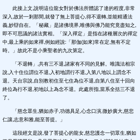
此接上文,說明這位龍女對於佛法所體認了達的程度,非常
深入,故於一剎那間,就發了無上菩提心,得不退轉,並能精通法
義,妙辯自在。「秘藏」是諸佛境界,唯佛與佛乃能究竟盡知之,
即不可思議的諸法實相。「深入禪定」是指在諸種層次的禪定
中,最上乘的如來禪,例如經說:「那伽(如來)常在定,無有不定
時。」故此不是小乘聖者的九次第定。
「不退轉」,共有三不退,諸家有不同的見解。唯識法相宗
說,入十住位謂位不退,入初地謂行不退,入第八地以上謂念不
退。天台宗說,自別教初住至七住為位不退,自第八住至十回向
終位為行不退,初地以上為念不退。此處所指,當系全括三不退
了。
「慈念眾生,猶如赤子,功德具足,心念口演,微妙廣大,慈悲
仁讓,志意和雅,能至菩提。」
這段經文是說,發了菩提心的龍女,慈悲護念一切眾生,猶如