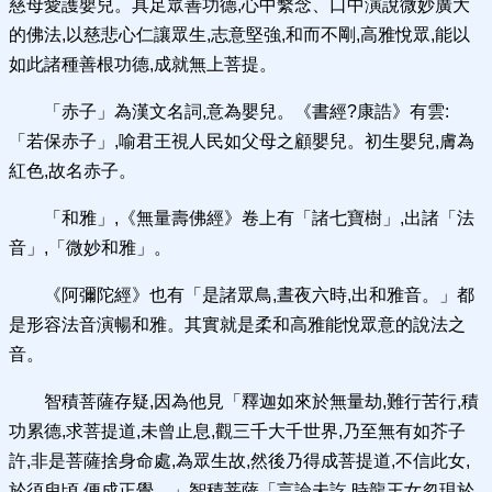
慈母愛護嬰兒。具足眾善功德,心中繫念、口中演說微妙廣大
的佛法,以慈悲心仁讓眾生,志意堅強,和而不剛,高雅悅眾,能以
如此諸種善根功德,成就無上菩提。
「赤子」為漢文名詞,意為嬰兒。《書經?康誥》有雲:
「若保赤子」,喻君王視人民如父母之顧嬰兒。初生嬰兒,膚為
紅色,故名赤子。
「和雅」,《無量壽佛經》卷上有「諸七寶樹」,出諸「法
音」,「微妙和雅」。
《阿彌陀經》也有「是諸眾鳥,晝夜六時,出和雅音。」都
是形容法音演暢和雅。其實就是柔和高雅能悅眾意的說法之
音。
智積菩薩存疑,因為他見「釋迦如來於無量劫,難行苦行,積
功累德,求菩提道,未曾止息,觀三千大千世界,乃至無有如芥子
許,非是菩薩捨身命處,為眾生故,然後乃得成菩提道,不信此女,
於須臾頃,便成正覺。」智積菩薩「言論未訖,時龍王女忽現於