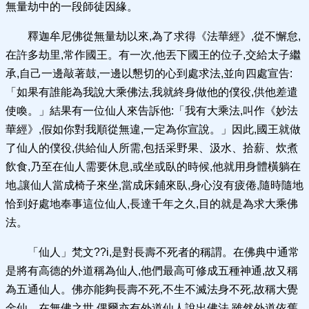
無量劫中的一段師徒因緣。
釋迦牟尼佛從無量劫以來,為了求得《法華經》,從不懈怠,
在許多劫里,常作國王。有一次,他丟下國王的位子,交給太子繼
承,自己一邊敲著鼓,一邊以懇切的心到處求法,並向四處宣告:
「如果有誰能為我說大乘佛法,我就終身做他的僕役,供他差遣
使喚。」結果有一位仙人來告訴他:「我有大乘法,叫作《妙法
華經》,假如你對我順從無違,一定為你宣說。」因此,國王就做
了仙人的僕役,供給仙人所需,包括采野果、汲水、拾薪、炊煮
飲食,乃至在仙人需要休息,或坐或臥的時候,他就用身體橫躺在
地,讓仙人當成椅子來坐,當成床鋪來臥,身心沒有疲倦,隨時隨地
恰到好處地奉事這位仙人,長達千年之久,目的就是為求大乘佛
法。
「仙人」梵文??i,是對長壽不死者的稱謂。在佛典中通常
是將有高德的外道稱為仙人,他們最高可修成五種神通,故又稱
為五通仙人。佛亦能夠長壽不死,不生不滅法身不死,故稱大覺
金仙。在無佛之世,偶爾亦有外道仙人說出佛法,雖然外道依舊