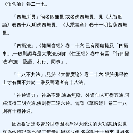
《俱舍論》卷二十七。
「四無所畏」簡名四無畏,或名佛四無畏。見《大智度
論》卷四十八,明佛四無畏。《大乘義章》卷十一明菩薩四無
畏。
「四攝法」,《雜阿含經》卷二十六,已有兩處提及「四攝
事」,一般則認為是大乘法,例如《仁王經》卷中有雲:「行四攝
法:布施、愛語、利行、同事」。
「十八不共法」,見於《大智度論》卷二十六,限於佛果位
上才有而不共於二乘及菩薩者有十八法。
「神通道力」,神為不測,通為無礙。外道仙人可得五通,阿
羅漢得三明六通,佛則得三達六通。晉譯《華嚴經》卷三十八
則有十種神通。
因為提婆達多曾於世尊因地為說大乘法的大功德,所以世
尊為他授記,說他過了無量劫後將成佛,名字叫天王如來,世界名