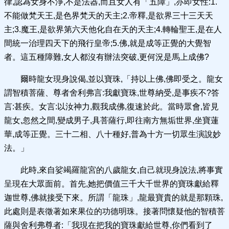
律,認為女身不淨,不是法器,而且女人有「五障」,亦即女性:1.
不能做梵天王,是色界梵天的天主;2.帝釋,是欲界三十三天天
主;3.魔王,是欲界第六天他化自在天的天主;4.轉輪聖王,是在人
間統一治理四天下的飛行皇帝;5.佛,就是成等正覺的大覺智
者。這五種障難,女人都沒有辦法突破,更何況是馬上成佛?
爾時龍女現身說偈,並以寶珠,「持以上佛,佛即受之。龍女
謂智積菩薩、尊者舍利弗言:我獻寶珠,世尊納受,是事疾不?答
言:甚疾。女言:以汝神力,觀我成佛,復速於此。當時眾會,皆見
龍女,忽然之間,變成男子,具菩薩行,即往南方無垢世界,坐寶蓮
華,成等正覺。三十二相、八十種好,普為十方一切眾生演說妙
法。」
此時,來自娑竭羅龍宮的八歲龍女,自己就現身說法,將事實
呈現在大眾面前。首先,她把價值三千大千世界的寶珠獻給釋
迦世尊,佛就接受下來。所謂「龍珠」,龍最寶貴的就是那顆珠,
此處則是表徵著如來果位的功德明珠。接著問懷疑他的智積菩
薩與舍利弗尊者:「我現在把我的寶珠獻給世尊,你們看到了