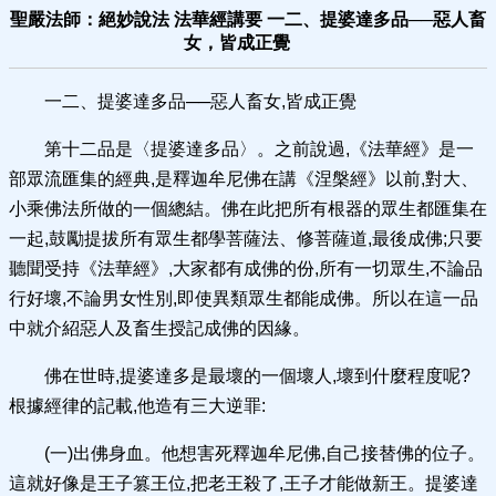
聖嚴法師：絕妙說法 法華經講要 一二、提婆達多品──惡人畜
女，皆成正覺
一二、提婆達多品──惡人畜女,皆成正覺
第十二品是〈提婆達多品〉。之前說過,《法華經》是一
部眾流匯集的經典,是釋迦牟尼佛在講《涅槃經》以前,對大、
小乘佛法所做的一個總結。佛在此把所有根器的眾生都匯集在
一起,鼓勵提拔所有眾生都學菩薩法、修菩薩道,最後成佛;只要
聽聞受持《法華經》,大家都有成佛的份,所有一切眾生,不論品
行好壞,不論男女性別,即使異類眾生都能成佛。所以在這一品
中就介紹惡人及畜生授記成佛的因緣。
佛在世時,提婆達多是最壞的一個壞人,壞到什麼程度呢?
根據經律的記載,他造有三大逆罪:
(一)出佛身血。他想害死釋迦牟尼佛,自己接替佛的位子。
這就好像是王子篡王位,把老王殺了,王子才能做新王。提婆達