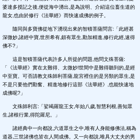
婆達多授記之後,便從海中湧出,是為說明、介紹這位畜生道的
龍女,也由於修行《法華經》而快速成佛的例子。
隨同與多寶佛從地下湧現出來的智積菩薩問言:「此經甚
深微妙,諸經中寶,世所希有,頗有眾生,勤加精進,修行此經,速得
佛不?」
這是智積菩薩代表許多人所提的問題,他問文殊菩薩:
「《法華經》實在太難得、太微妙!世間中是難得聽到的,是經
中至寶。可否請教文殊師利菩薩,龍宮裡住的是另類的眾生,是
不是只要他們勤奮、精進地修行這部《法華經》,也能快速地
成佛呢?」
文殊師利言:「娑竭羅龍王女,年始八歲,智慧利根,善知眾
生,諸根行業,得陀羅尼。」
諸經典中一向都說,六道眾生之中,唯有人身能修佛法,稱為
道器,三世諸佛也皆在人間成佛。又一向都說,唯具大丈夫的男