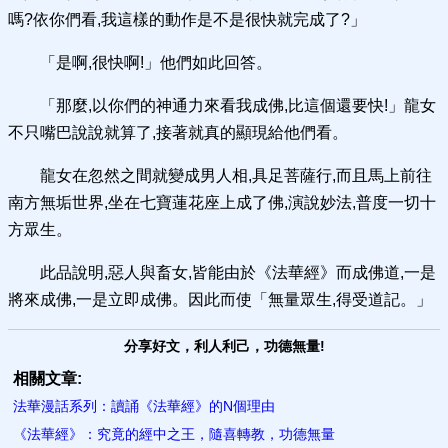
嗎?依你們看,我這樣的動作是不是很快就完成了?」
「是啊,很快啊!」他們如此回答。
「那麼,以你們的神通力來看我成佛,比這個還要快!」龍女
不只嘴巴說說就算了,接著就真的顯現給他們看。
龍女在忽然之間就變成男人相,具足菩薩行,而且馬上前往
南方無垢世界,坐在七寶蓮花座上成了佛,演說妙法,普度一切十
方眾生。
此品說明,惡人與畜女,皆能由於《法華經》而成佛道,一是
將來成佛,一是立即成佛。因此而使「無量眾生,得受道記。」
分享好文，利人利己，功德無量!
相關文章:
法華漫話系列：讀誦《法華經》的N個理由
《法華經》：究竟的經中之王，隨喜轉教，功德無量