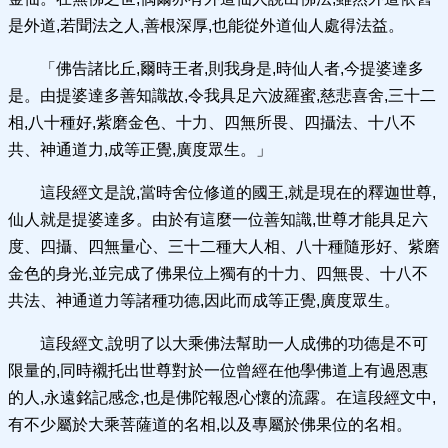
是外道,若聞法之人,善根深厚,也能從外道仙人處得法益。
「佛告諸比丘,爾時王者,則我身是,時仙人者,今提婆達多
是。由提婆達多善知識故,令我具足六波羅蜜,慈悲喜舍,三十二
相,八十種好,紫磨金色、十力、四無所畏、四攝法、十八不
共、神通道力,成等正覺,廣度眾生。」
這段經文是說,當時舍位修道的國王,就是現在的釋迦世尊,
仙人就是提婆達多。由於有這麼一位善知識,世尊才能具足六
度、四攝、四無量心、三十二種大人相、八十種隨形好、紫磨
金色的身光,並完成了佛果位上獨有的十力、四無畏、十八不
共法、神通道力等諸種功德,因此而成等正覺,廣度眾生。
這段經文,說明了以大乘佛法幫助一人成佛的功德是不可
限量的,同時襯托出世尊對於一位曾經在他學佛道上有過恩惠
的人,永遠銘記感念,也是佛陀報恩心懷的流露。在這段經文中,
有不少屬於大乘菩薩道的名相,以及專屬於佛果位的名相。