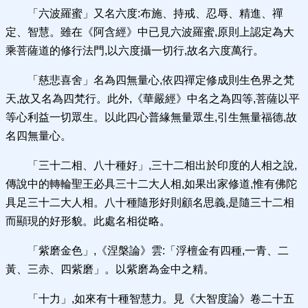
「六波羅蜜」又名六度:布施、持戒、忍辱、精進、禪
定、智慧。雖在《阿含經》中已見六波羅蜜,原則上認定為大
乘菩薩道的修行法門,以六度攝一切行,故名六度萬行。
「慈悲喜舍」名為四無量心,依四禪定修成則生色界之梵
天,故又名為四梵行。此外,《華嚴經》中名之為四等,菩薩以平
等心利益一切眾生。以此四心普緣無量眾生,引生無量福德,故
名四無量心。
「三十二相、八十種好」,三十二相出於印度的人相之說,
傳說中的轉輪聖王必具三十二大人相,如果出家修道,惟有佛陀
具足三十二大人相。八十種隨形好則顧名思義,是隨三十二相
而顯現的好形貌。此處名相從略。
「紫磨金色」,《涅槃論》雲:「浮檀金有四種,一青、二
黃、三赤、四紫磨」。以紫磨為金中之精。
「十力」,如來有十種智慧力。見《大智度論》卷二十五