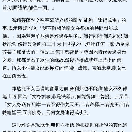
前,頭面禮敬,卻住一面。」
智積菩薩對文殊菩薩所介紹的龍女,能夠「速得成佛」的
事,表示懷疑地說:「我不敢相信龍女在很短的時間就能成
佛。」因為釋迦牟尼佛是經過多生多劫,難行能行,難忍能忍,難
捨能舍,修行菩薩道,在三千大千世界之中,無論任何一處,乃至像
芥菜子那麼大的一個點上,無非都曾是世尊因地時代舍過身命
之處。那都是為了眾生的緣故,然後乃得成就無上菩提的佛
道。所以不信龍女能於極短的時間中成佛。言猶未畢,龍女已
在面前出現。
雖然龍王女已現於會眾之前,舍利弗也不能信,龍女不久得
無上道,因為「女身垢穢,非是法器,云何能得無上菩提。」又且
「女人身猶有五障:一者不得作梵天王,二者帝釋,三者魔王,四者
轉輪聖王,五者佛身。云何女身速得成佛?」
這段經文是說,舍利弗也不相信,他根據世尊所說的其他經