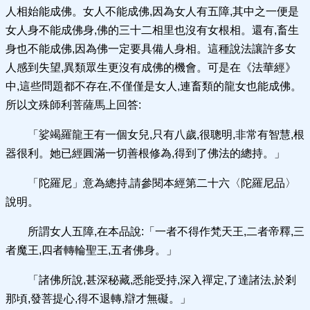
人相始能成佛。女人不能成佛,因為女人有五障,其中之一便是
女人身不能成佛身,佛的三十二相里也沒有女根相。還有,畜生
身也不能成佛,因為佛一定要具備人身相。這種說法讓許多女
人感到失望,異類眾生更沒有成佛的機會。可是在《法華經》
中,這些問題都不存在,不僅僅是女人,連畜類的龍女也能成佛。
所以文殊師利菩薩馬上回答:
「娑竭羅龍王有一個女兒,只有八歲,很聰明,非常有智慧,根
器很利。她已經圓滿一切善根修為,得到了佛法的總持。」
「陀羅尼」意為總持,請參閱本經第二十六〈陀羅尼品〉
說明。
所謂女人五障,在本品說:「一者不得作梵天王,二者帝釋,三
者魔王,四者轉輪聖王,五者佛身。」
「諸佛所說,甚深秘藏,悉能受持,深入禪定,了達諸法,於剎
那頃,發菩提心,得不退轉,辯才無礙。」