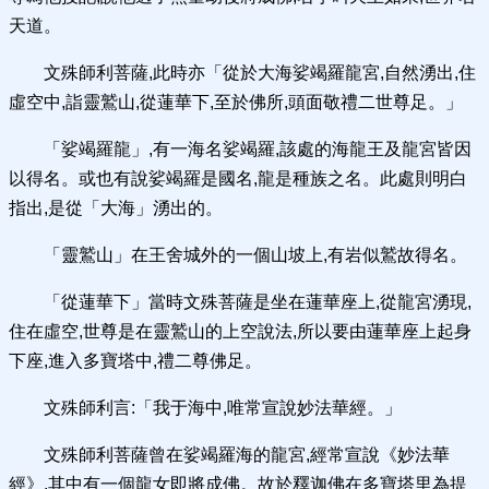
天道。
文殊師利菩薩,此時亦「從於大海娑竭羅龍宮,自然湧出,住
虛空中,詣靈鷲山,從蓮華下,至於佛所,頭面敬禮二世尊足。」
「娑竭羅龍」,有一海名娑竭羅,該處的海龍王及龍宮皆因
以得名。或也有說娑竭羅是國名,龍是種族之名。此處則明白
指出,是從「大海」湧出的。
「靈鷲山」在王舍城外的一個山坡上,有岩似鷲故得名。
「從蓮華下」當時文殊菩薩是坐在蓮華座上,從龍宮湧現,
住在虛空,世尊是在靈鷲山的上空說法,所以要由蓮華座上起身
下座,進入多寶塔中,禮二尊佛足。
文殊師利言:「我于海中,唯常宣說妙法華經。」
文殊師利菩薩曾在娑竭羅海的龍宮,經常宣說《妙法華
經》,其中有一個龍女即將成佛。故於釋迦佛在多寶塔里為提