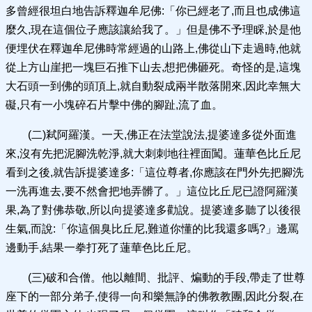
多曾經很坦白地告訴釋迦牟尼佛:「你已經老了,而且也成佛這
麼久,現在這個位子應該讓給我了。」但是佛不予理睬,於是他
便埋伏在釋迦牟尼佛時常經過的山路上,佛從山下走過時,他就
從上方山崖把一塊巨石推下山去,想把佛砸死。奇怪的是,這塊
大石頭一到佛的頭頂上,就自動裂成兩半散落開來,因此幸無大
礙,只有一小塊碎石片擊中佛的腳趾,流了血。
(二)弒阿羅漢。一天,佛正在法堂說法,提婆達多從外面進
來,沒有先把泥腳洗乾淨,就大刺刺地往裡面闖。蓮華色比丘尼
看到之後,就告訴提婆達多:「這位尊者,你應該在門外先把腳洗
一洗再進去,要不然會把地弄髒了。」這位比丘尼已證阿羅漢
果,為了對佛恭敬,所以向提婆達多勸說。提婆達多聽了以後很
生氣,而說:「你這個臭比丘尼,難道你懂的比我還多嗎?」邊罵
邊動手,結果一拳打死了蓮華色比丘尼。
(三)破和合僧。他以離間、批評、煸動的手段,帶走了世尊
座下的一部分弟子,使得一向和樂無諍的佛教教團,因此分裂,在