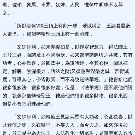
瑚、琥珀、象馬、車乘、奴婢、人民，惟髻中明珠不以與
之。」
「所以者何?獨王頂上有此一珠，若以與之，王諸眷屬必
大驚怪。」那個轉輪聖王頭上有一個明珠，
「文殊師利，如來亦復如是，以禪定智慧力，得法國土，
王於三界，而諸魔王不肯順伏。如來賢聖諸將與之共戰，其有
功者，心亦歡喜，於四眾中，為說諸經，令其心悅，賜以禪
定、解脫、無漏根力，諸法之財;又復賜與涅槃之城，言得滅
度，引導其心，令皆歡喜，而不為說是法華經。」祂會給他們
很多很多法，很多很多好處，但是，《法華經》是不跟他們講
的，就像那個轉輪聖王，祂給他們很多很多財物、很多東西，
但是不會把明珠給他們。
「文殊師利，如轉輪王見諸兵眾有大功者，心甚歡喜，以
此難信之珠，久在髻中，不妄與人，而今與之。如來亦復如
是，於三界中為大法王，以法教化一切眾生，見賢聖軍與五陰