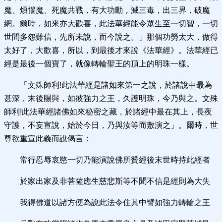
魔、煩惱魔、死魔共戰，有大功勳，滅三毒，出三界，破魔
網。爾時，如來亦大歡喜，此法華經能令眾生至一切智，一切
世間多怨難信，先所未說，而今說之。」那個功勞太大，做得
太好了，大歡喜，所以，到最後才來說《法華經》。法華經已
經是最後一個寶了，就像轉輪聖王的頂上的明珠一樣。
「文殊師利!此法華經是諸如來第一之說，於諸說中最為
甚深，末後賜與，如彼強力之王，久護明珠，今乃與之。文殊
師利!此法華經諸佛如來秘密之藏，於諸經中最在其上，長夜
守護，不妄宣說，始於今日，乃與汝等而敷演之」。爾時，世
尊欲重宣此義而說偈言：
常行忍辱哀愍一切乃能演說佛所贊經後末世時持此經者
於家出家及非菩薩應生慈悲斯等不聞不信是經則為大失
我得佛道以諸方便為說此法令住其中譬如強力轉輪之王