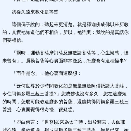
我從久遠來教化是等眾
這個偈子說的，聽起來更清楚。就是釋迦佛成佛以來所教
的，其實祂知道他們不相信，所以，祂強調：我說的是真話你
們要相信。
「爾時，彌勒菩薩摩訶薩及無數諸菩薩等，心生疑惑，怪
未曾有」。彌勒菩薩等心裏面非常疑惑，怎麼會有這種怪事?
「而作是念」，他心裏面這麼想：
「云何世尊於少時間教化如是無量無邊阿僧祇諸大菩薩，
令住阿耨多羅三藐三菩提?」您成佛也沒有多久，您在這麼短
的時間，怎麼可能教這麼多的菩薩，還能夠得阿耨多羅三藐三
菩提，心裏面覺得很奇怪、很疑惑。
「即白佛言：『世尊!如來為太子時，出於釋宮，去伽耶
城不遠，坐於道場，得成阿耨多羅三藐三菩提，從是已來，始