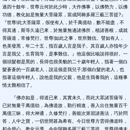
過四十餘年，世尊云何於此少時，大作佛事，以佛勢力，以佛
功德，教化如是無量大菩薩眾，當成阿耨多羅三藐三菩提?』
『世尊!此大菩薩眾，假使有人，於千萬億劫，數不能盡，不
得其邊，斯等久遠已來，於無量無邊諸佛所，植諸善根，成就
菩薩道，常修梵行。世尊!如此之事，世所難信。譬如有人，
色美發黑，年二十五，指百歲人言是我子。其百歲人亦指年少
言是我父，生育我等，是事難信。』他這個比喻說得很好。一
個頭髮都是黑的，長得也很美貌的二十歲年輕人，指著一個白
髮蒼蒼的一百歲老人，說這個是我兒子;那個白髮的老人，也
指著這個年輕人，說他是我的父親，他是生我養我的，這種事
情太難相信了。
『佛亦如是，得道已來，其實未久，而此大眾諸菩薩等，
已於無量千萬億劫，為佛道故，勤行精進，善入出住無量百千
萬億三昧，得大神通，久修梵行，善能次第習諸善法，巧於問
答，人中之寶，一切世間甚為希有。今日世尊方雲得佛道時，
初令發心，教化示導，令向阿耨多羅三藐三菩提。世尊得佛未