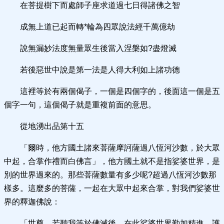
在菩提樹下而處師子座求道過七日得諸佛之智
成無上道已起而轉*輪為四眾說法經千萬億劫
說無漏妙法度無量眾生後當入涅槃如?盡燈滅
若後惡世中說是第一法是人得大利如上諸功德
這裡等於有兩個偈子，一個是四個字的，後面這一個是五
個字一句，這個偈子就是重複前面的意思。
從地湧出品第十五
「爾時，他方國土諸來菩薩摩訶薩過八恆河沙數，於大眾
中起，合掌作禮而白佛言」，他方國土就不是指娑婆世界，是
別的世界過來的。那些菩薩數量有多少呢?超過八恆河沙數那
樣多。這麼多的菩薩，一起在大眾中起來合掌，對我們娑婆世
界的釋迦佛說：
「世尊，若聽我等於佛滅後，在此娑婆世界勤加精進，護