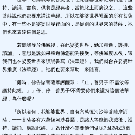
持、讀誦、書寫、供養是經典者，當於此土而廣說之。」這些
菩薩說他們都要來講法華經。所以在娑婆世界裡面的所有菩薩
中，有一些不是娑婆世界裡面的，是從別的世界來的菩薩，祂
們也來表達這個意思。
「若聽我等於佛滅後，在此娑婆世界，勤加精進，護持、
讀誦」，意思是說如果釋迦佛您能夠接受，等佛滅度以後，讓
我們也在娑婆世界來讀誦書寫《法華經》。我們就會在娑婆世
界推廣《法華經》。祂們也要來幫助，來隨喜。
「爾時，佛告諸菩薩摩訶薩眾：『止，善男子!不需汝等
護持此經。』」停、停，善男子!不需要你們來護持這個法華
經，為什麼呢?
『所以者何，我娑婆世界，自有六萬恆河沙等菩薩摩訶
薩，一一菩薩各有六萬恆河沙眷屬，是諸人等能於我滅後，護
持、讀誦、廣說此經。』為什麼不需要他們做呢?因為我這個