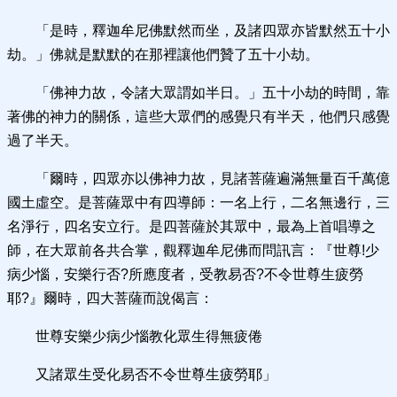
「是時，釋迦牟尼佛默然而坐，及諸四眾亦皆默然五十小
劫。」佛就是默默的在那裡讓他們贊了五十小劫。
「佛神力故，令諸大眾謂如半日。」五十小劫的時間，靠
著佛的神力的關係，這些大眾們的感覺只有半天，他們只感覺
過了半天。
「爾時，四眾亦以佛神力故，見諸菩薩遍滿無量百千萬億
國土虛空。是菩薩眾中有四導師：一名上行，二名無邊行，三
名淨行，四名安立行。是四菩薩於其眾中，最為上首唱導之
師，在大眾前各共合掌，觀釋迦牟尼佛而問訊言：『世尊!少
病少惱，安樂行否?所應度者，受教易否?不令世尊生疲勞
耶?』爾時，四大菩薩而說偈言：
世尊安樂少病少惱教化眾生得無疲倦
又諸眾生受化易否不令世尊生疲勞耶」