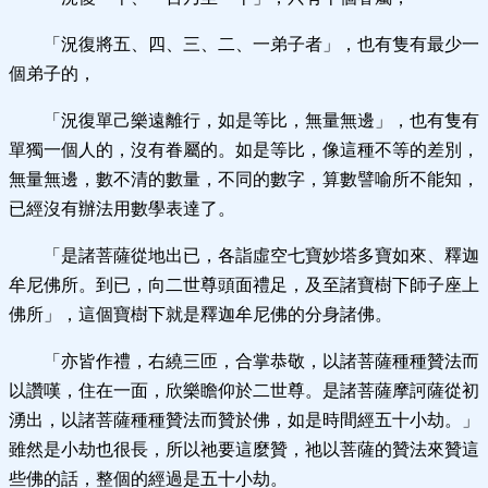
「況復將五、四、三、二、一弟子者」，也有隻有最少一
個弟子的，
「況復單己樂遠離行，如是等比，無量無邊」，也有隻有
單獨一個人的，沒有眷屬的。如是等比，像這種不等的差別，
無量無邊，數不清的數量，不同的數字，算數譬喻所不能知，
已經沒有辦法用數學表達了。
「是諸菩薩從地出已，各詣虛空七寶妙塔多寶如來、釋迦
牟尼佛所。到已，向二世尊頭面禮足，及至諸寶樹下師子座上
佛所」，這個寶樹下就是釋迦牟尼佛的分身諸佛。
「亦皆作禮，右繞三匝，合掌恭敬，以諸菩薩種種贊法而
以讚嘆，住在一面，欣樂瞻仰於二世尊。是諸菩薩摩訶薩從初
湧出，以諸菩薩種種贊法而贊於佛，如是時間經五十小劫。」
雖然是小劫也很長，所以祂要這麼贊，祂以菩薩的贊法來贊這
些佛的話，整個的經過是五十小劫。