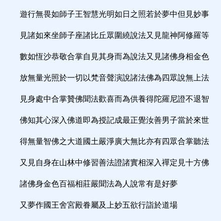
遊行無畏如師子王智慧光明如日之照若於夢中但見妙事
見諸如來坐師子座諸比丘眾圍繞說法又見龍神阿修羅等
數如恆沙恭敬合掌自見其身而為說法又見諸佛身相金色
放無量光照於一切以梵音聲演說諸法佛為四眾說無上法
見身處中合掌贊佛聞法歡喜而為供養得陀羅尼證不退智
佛知其心深入佛道即為授記成最正覺汝善男子當於來世
得無量智佛之大道國土嚴淨廣大無比亦有四眾合掌聽法
又見自身在山林中修習善法證諸實相深入禪定見十方佛
諸佛身金色百福相莊嚴聞法為人說常有是好夢
又夢作國王舍宮殿眷屬及上妙五欲行詣於道場