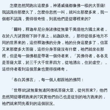
怎麼忽然間跑出這麼多，神通威儀都像佛一樣的大菩薩!
我認識你那麼久了，怎麼你忽然一叫，就叫出那麼多來，我一
個都不認識，覺得很奇怪，到底他們是從哪裡來的?
「爾時，釋迦牟尼分身諸佛從無量千萬億他方國土來者，
在於八方諸寶樹下師子座上，結跏趺坐。」那些從很多地方不
同的世界來的，這些釋迦佛的分身，祂的分身這麼多了，信眾
又來那麼多大菩薩，這些分身菩薩沒有什麼，祂們就坐在那
裡，但是每一個佛都是帶著一個侍者來，「其佛侍者，各各見
是菩薩大眾，於三千大千世界四方，從地湧出，住於虛空」，
這些侍者看到這個景象也覺得很稀奇，
「各白其佛言」，每一個人都跟祂的佛問：
「世尊!此諸無量無邊阿僧祇菩薩大眾，從何所來?」他們
忽然間從哪裡跑來的?其實他們自己也是從別的地方跑來的，
祂們就來問先看到的這個狀況。