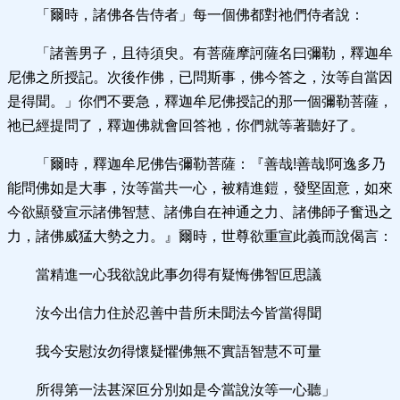
「爾時，諸佛各告侍者」每一個佛都對祂們侍者說：
「諸善男子，且待須臾。有菩薩摩訶薩名曰彌勒，釋迦牟
尼佛之所授記。次後作佛，已問斯事，佛今答之，汝等自當因
是得聞。」你們不要急，釋迦牟尼佛授記的那一個彌勒菩薩，
祂已經提問了，釋迦佛就會回答祂，你們就等著聽好了。
「爾時，釋迦牟尼佛告彌勒菩薩：『善哉!善哉!阿逸多乃
能問佛如是大事，汝等當共一心，被精進鎧，發堅固意，如來
今欲顯發宣示諸佛智慧、諸佛自在神通之力、諸佛師子奮迅之
力，諸佛威猛大勢之力。』爾時，世尊欲重宣此義而說偈言：
當精進一心我欲說此事勿得有疑悔佛智叵思議
汝今出信力住於忍善中昔所未聞法今皆當得聞
我今安慰汝勿得懷疑懼佛無不實語智慧不可量
所得第一法甚深叵分別如是今當說汝等一心聽」