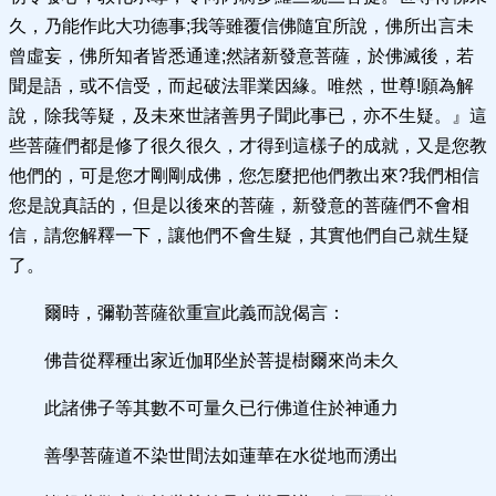
久，乃能作此大功德事;我等雖覆信佛隨宜所說，佛所出言未
曾虛妄，佛所知者皆悉通達;然諸新發意菩薩，於佛滅後，若
聞是語，或不信受，而起破法罪業因緣。唯然，世尊!願為解
說，除我等疑，及未來世諸善男子聞此事已，亦不生疑。』這
些菩薩們都是修了很久很久，才得到這樣子的成就，又是您教
他們的，可是您才剛剛成佛，您怎麼把他們教出來?我們相信
您是說真話的，但是以後來的菩薩，新發意的菩薩們不會相
信，請您解釋一下，讓他們不會生疑，其實他們自己就生疑
了。
爾時，彌勒菩薩欲重宣此義而說偈言：
佛昔從釋種出家近伽耶坐於菩提樹爾來尚未久
此諸佛子等其數不可量久已行佛道住於神通力
善學菩薩道不染世間法如蓮華在水從地而湧出