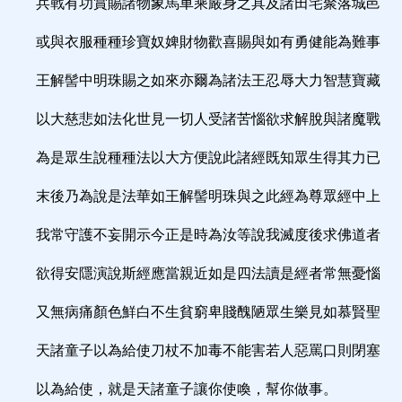
兵戰有功賞賜諸物象馬車乘嚴身之具及諸田宅聚落城邑
或與衣服種種珍寶奴婢財物歡喜賜與如有勇健能為難事
王解髻中明珠賜之如來亦爾為諸法王忍辱大力智慧寶藏
以大慈悲如法化世見一切人受諸苦惱欲求解脫與諸魔戰
為是眾生說種種法以大方便說此諸經既知眾生得其力已
末後乃為說是法華如王解髻明珠與之此經為尊眾經中上
我常守護不妄開示今正是時為汝等說我滅度後求佛道者
欲得安隱演說斯經應當親近如是四法讀是經者常無憂惱
又無病痛顏色鮮白不生貧窮卑賤醜陋眾生樂見如慕賢聖
天諸童子以為給使刀杖不加毒不能害若人惡罵口則閉塞
以為給使，就是天諸童子讓你使喚，幫你做事。