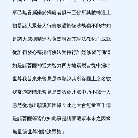
單己無眷屬樂於獨處者俱來至佛所其數轉過上
如是諸大眾若人行籌數過於恆沙劫猶不能盡知
是諸大威德精進菩薩眾誰為其說法教化而成就
從誰初發心稱揚何佛法受持行誰經修習何佛道
如是諸菩薩神通大智力四方地震裂皆從中湧出
世尊我昔來未曾見是事願說其所從國土之名號
我常游諸國未曾見是眾我於此眾中乃不識一人
忽然從地出願說其因緣今此之大會無量百千億
是諸菩薩等皆欲知此事是諸菩薩眾本末之因緣
無量德世尊惟願決眾疑」