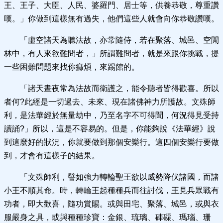
王、王子、大臣、人民、婆羅門、居士等，供養恭敬，尊重讚
嘆。」你做到這樣無有過失，他們這些人就會向你恭敬讚嘆。
「虛空諸天為聽法故，亦常隨侍，若在聚落、城邑、空閒
林中，有人來欲難問者，」所謂難問者，就是來跟你挑戰，提
一些困難問題來找你痲煩，來踢館的。
「諸天晝夜常為法故而衛護之，能令聽者皆得歡喜。所以
者何?此經是一切過去、未來、現在諸佛神力所護故。文殊師
利，是法華經於無量劫中，乃至名字不可得聞，何況得見受持
讀誦?」所以，這是不容易的。但是，你能夠說《法華經》說
到這麼好的狀況，你就要做到那個安樂行。這四個安樂行要做
到，才會有這樣子的結果。
「文殊師利，譬如強力轉輪聖王欲以威勢降伏諸國，而諸
小王不順其命。時，轉輪王起種種兵而往討伐，王見兵眾戰有
功者，即大歡喜，隨功賞賜。或與田宅、聚落、城邑，或與衣
服嚴身之具，或與種種珍寶：金銀、琉璃、硨磲、瑪瑙、珊