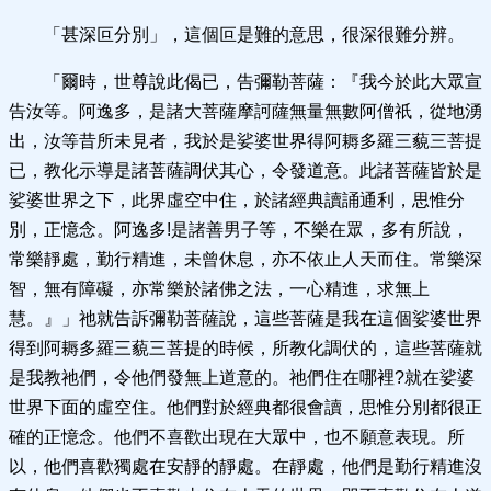
「甚深叵分別」，這個叵是難的意思，很深很難分辨。
「爾時，世尊說此偈已，告彌勒菩薩：『我今於此大眾宣
告汝等。阿逸多，是諸大菩薩摩訶薩無量無數阿僧祇，從地湧
出，汝等昔所未見者，我於是娑婆世界得阿耨多羅三藐三菩提
已，教化示導是諸菩薩調伏其心，令發道意。此諸菩薩皆於是
娑婆世界之下，此界虛空中住，於諸經典讀誦通利，思惟分
別，正憶念。阿逸多!是諸善男子等，不樂在眾，多有所說，
常樂靜處，勤行精進，未曾休息，亦不依止人天而住。常樂深
智，無有障礙，亦常樂於諸佛之法，一心精進，求無上
慧。』」祂就告訴彌勒菩薩說，這些菩薩是我在這個娑婆世界
得到阿耨多羅三藐三菩提的時候，所教化調伏的，這些菩薩就
是我教祂們，令他們發無上道意的。祂們住在哪裡?就在娑婆
世界下面的虛空住。他們對於經典都很會讀，思惟分別都很正
確的正憶念。他們不喜歡出現在大眾中，也不願意表現。所
以，他們喜歡獨處在安靜的靜處。在靜處，他們是勤行精進沒