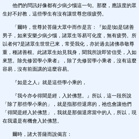
他們的問訊好像都有少病少惱這一句。那麼，應該度的眾
生好不好教，這些學生有沒有讓世尊您很疲勞。
「爾時，世尊於菩薩大眾中而作是言：『如是!如是!諸善
男子，如來安樂少病少惱，諸眾生等易可化度，無有疲勞。所
以者何?是諸眾生世世已來，常受我化，亦於過去諸佛恭敬尊
重，種諸善根。此諸眾生始見我身，聞我所說即皆信受，入如
來慧。除先修習學小乘者』，除了先修習學小乘者，沒有這麼
容易，沒有前面講的這麼容易。
『如是之人』就是這些學小乘的，
『我今亦令得聞是經，入於佛慧。』所以，這一段所說
「除了那些學小乘的」，就是指那些退席的，祂也會讓他們
「得聞是經入於佛慧」，我就是那個退席當中的人，所以，現
在我還是有機會入於佛慧。
爾時，諸大菩薩而說偈言：