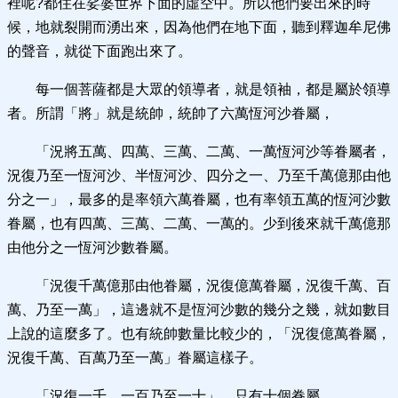
裡呢?都住在娑婆世界下面的虛空中。所以他們要出來的時
候，地就裂開而湧出來，因為他們在地下面，聽到釋迦牟尼佛
的聲音，就從下面跑出來了。
每一個菩薩都是大眾的領導者，就是領袖，都是屬於領導
者。所謂「將」就是統帥，統帥了六萬恆河沙眷屬，
「況將五萬、四萬、三萬、二萬、一萬恆河沙等眷屬者，
況復乃至一恆河沙、半恆河沙、四分之一、乃至千萬億那由他
分之一」，最多的是率領六萬眷屬，也有率領五萬的恆河沙數
眷屬，也有四萬、三萬、二萬、一萬的。少到後來就千萬億那
由他分之一恆河沙數眷屬。
「況復千萬億那由他眷屬，況復億萬眷屬，況復千萬、百
萬、乃至一萬」，這邊就不是恆河沙數的幾分之幾，就如數目
上說的這麼多了。也有統帥數量比較少的，「況復億萬眷屬，
況復千萬、百萬乃至一萬」眷屬這樣子。
「況復一千、一百乃至一十」，只有十個眷屬，