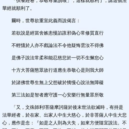
「供養經卷，恭敬尊重讚嘆」，這樣就順利了，講這個法
華經就順利了。
爾時，世尊欲重宣此義而說偈言：
若欲說是經當舍嫉恚慢諂誑邪偽心常修質直行
不輕懱於人亦不戲論法不令他疑悔雲汝不得佛
是佛子說法常柔和能忍慈悲於一切不生懈怠心
十方大菩薩愍眾故行道應生恭敬心是則我大師
於諸佛世尊生無上父想破於憍慢心說法無障礙
第三法如是智者應守護一心安樂行無量眾所敬
「又，文殊師利!菩薩摩訶薩於後末世法欲滅時，有持是
法華經者，於在家、出家人中生大慈心，於非菩薩人中生大悲
心，應作是念：『如是之人則為大失，如來方便隨宜說法。不