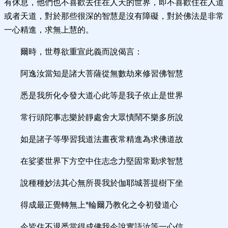
有休息，他們也不喜歡去住在人天的世界，即不喜歡住在人道
或者天道，對於那些很深的智慧是沒有障礙，對於佛法是非常
一心精進，求無上慧的。
爾時，世尊欲重宣此義而說偈言：
阿逸汝當知是諸大菩薩從無數劫來修習佛智慧
悉是我所化令發大道心此等是我子依止是世界
常行頭陀事志樂於靜處舍大眾憒鬧不樂多所說
如是諸子等學習我道法晝夜常精進為求佛道故
在娑婆世界下方空中住志念力堅固常勤求智慧
說種種妙法其心無所畏我於伽耶城菩提樹下坐
得成最正覺轉無上*輪爾乃教化之令初發道心
今皆住不退悉當得成佛我今說實語汝等一心信