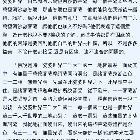
娑婆世界，自己就有六萬恆河沙數菩薩，每一個菩薩又各有六
萬恆河沙數眷屬，那些眷屬也是菩薩，他們能夠在我滅後來護
持、讀誦、廣說此經。這個有意思，其實就算我們這裡有了六
萬恆河沙數菩薩，讓他們也加入不好嗎?他們表達了這個意
願，為什麼祂說不要?據我的了解，這些事情都是有因緣的，
他們的因緣是要回到他們自己的世界去推廣。所以，不是多多
益善，不管什麼都接受;還是有因緣、適不適合的問題的。
「佛說是時，娑婆世界三千大千國土，地皆震裂，而於其
中，有無量千萬億菩薩摩訶薩同時湧出。是諸菩薩身皆金色，
三十二相，無量光明，先盡在此娑婆世界之下，此界虛空中
住。是諸菩薩聞釋迦牟尼佛所說音聲，從下發來。一一菩薩皆
是大眾唱導之首，各將六萬恆河沙眷屬」，釋迦佛這麼一說了
以後，在娑婆世界三千大千國土，每一個國土也是一個世界，
這三千大千世界的土地都裂了。這麼一震裂，這些無量的菩薩
摩訶薩，就從地裡面湧出來。湧出來的這些菩薩身體都是金
色，有三十二相，無量光明，看起來像佛一樣!他們本來在哪