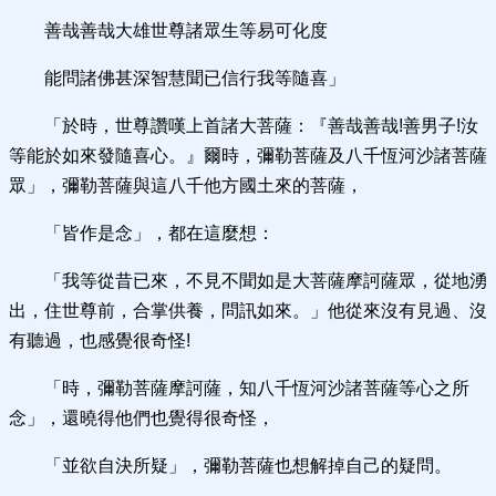
善哉善哉大雄世尊諸眾生等易可化度
能問諸佛甚深智慧聞已信行我等隨喜」
「於時，世尊讚嘆上首諸大菩薩：『善哉善哉!善男子!汝
等能於如來發隨喜心。』爾時，彌勒菩薩及八千恆河沙諸菩薩
眾」，彌勒菩薩與這八千他方國土來的菩薩，
「皆作是念」，都在這麼想：
「我等從昔已來，不見不聞如是大菩薩摩訶薩眾，從地湧
出，住世尊前，合掌供養，問訊如來。」他從來沒有見過、沒
有聽過，也感覺很奇怪!
「時，彌勒菩薩摩訶薩，知八千恆河沙諸菩薩等心之所
念」，還曉得他們也覺得很奇怪，
「並欲自決所疑」，彌勒菩薩也想解掉自己的疑問。