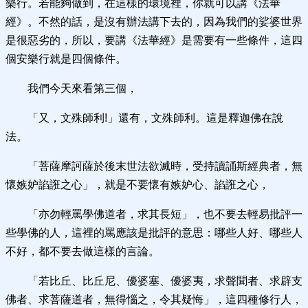
樂行。若能夠做到，在這樣的環境裡，你就可以講《法華
經》。不然的話，是沒有辦法講下去的，因為我們的娑婆世界
是很惡劣的，所以，要講《法華經》是需要有一些條件，這四
個安樂行就是四個條件。
我們今天來看第三個，
「又，文殊師利!」還有，文殊師利。這是釋迦佛在說
法。
「菩薩摩訶薩於後末世法欲滅時，受持讀誦斯經典者，無
懷嫉妒諂誑之心」，就是不要懷有嫉妒心、諂誑之心，
「亦勿輕罵學佛道者，求其長短」，也不要去輕易批評一
些學佛的人，這裡的罵應該是批評的意思：哪些人好、哪些人
不好，都不要去做這樣的言論。
「若比丘、比丘尼、優婆塞、優婆夷，求聲聞者、求辟支
佛者、求菩薩道者，無得惱之，令其疑悔」，這四種修行人，