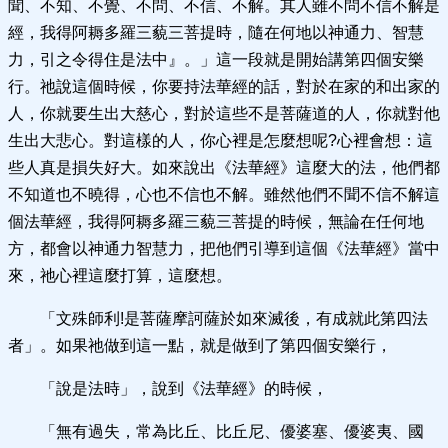
聞、不知、不覺、不問、不信、不解。其人雖不問不信不解是
經，我得阿耨多羅三藐三菩提時，隨在何地以神通力、智慧
力，引之令得住是法中』。」這一段就是開始講第四個安樂
行。祂說這個時候，你要持法華經的話，對於在家的和出家的
人，你就要生出大慈心，對於這些不是菩薩道的人，你就對他
生出大悲心。對這樣的人，你心裡是怎麼想呢?心裡會想：這
些人真是損失好大。如來說出《法華經》這麼大的法，他們都
不知道也不曉得，心也不信也不解。雖然他們不聞不信不解這
個法華經，我得阿耨多羅三藐三菩提的時候，無論在任何地
方，都會以神通力智慧力，把他們引導到這個《法華經》當中
來，祂心裡這麼打算，這麼想。
「文殊師利!是菩薩摩訶薩於如來滅後，有成就此第四法
者」。如果祂做到這一點，就是做到了第四個安樂行，
「說是法時」，說到《法華經》的時候，
「無有過失，常為比丘、比丘尼、優婆塞、優婆夷、國