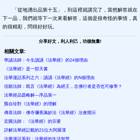
「從地湧出品第十五」，到這裡就講完了，當然解答就在
下一品，我們就等下一次來看解答，這個是很奇怪的事情，真
的很精彩，問得好好玩。
分享好文，利人利己，功德無量!
相關文章:
學誠法師：今生讀誦《法華經》的24個理由
《法華經》是一部天書
法華漫話系列之六：讀誦《法華經》的N個理由
信願法師：既言《法華經》為經王，念佛行者是否也可修學？
法華經品題略解—序品第一
龔自珍對《法華經》的理解
傳喜法師：佛寺彌香諷妙法《法華經》法會開示
宏圓法師：《法華經》的宗要
詳解法華經記載的21位大阿羅漢
法華漫話系列：法華經的生活智慧