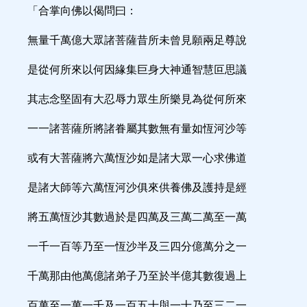
「合掌向佛以偈問曰：
無量千萬億大眾諸菩薩昔所未曾見願兩足尊說
是從何所來以何因緣集巨身大神通智慧叵思議
其志念堅固有大忍辱力眾生所樂見為從何所來
一一諸菩薩所將諸眷屬其數無有量如恆河沙等
或有大菩薩將六萬恆沙如是諸大眾一心求佛道
是諸大師等六萬恆河沙俱來供養佛及護持是經
將五萬恆沙其數過於是四萬及三萬二萬至一萬
一千一百等乃至一恆沙半及三四分億萬分之一
千萬那由他萬億諸弟子乃至於半億其數復過上
百萬至一萬一千及一百五十與一十乃至三二一