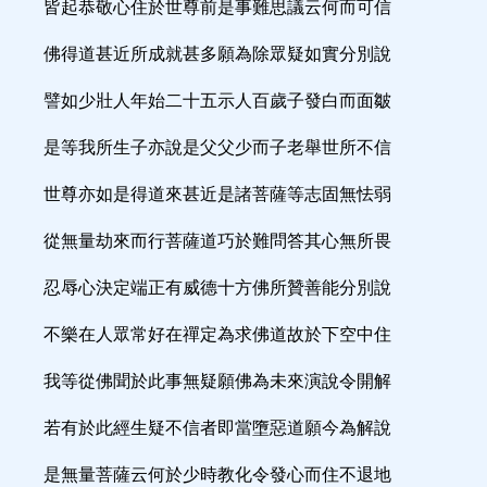
皆起恭敬心住於世尊前是事難思議云何而可信
佛得道甚近所成就甚多願為除眾疑如實分別說
譬如少壯人年始二十五示人百歲子發白而面皺
是等我所生子亦說是父父少而子老舉世所不信
世尊亦如是得道來甚近是諸菩薩等志固無怯弱
從無量劫來而行菩薩道巧於難問答其心無所畏
忍辱心決定端正有威德十方佛所贊善能分別說
不樂在人眾常好在禪定為求佛道故於下空中住
我等從佛聞於此事無疑願佛為未來演說令開解
若有於此經生疑不信者即當墮惡道願今為解說
是無量菩薩云何於少時教化令發心而住不退地