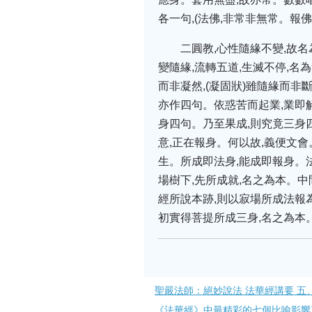
各一句,(法佛,非常非無常。報
二圓教,心性隨緣不變,故
變隨緣,流轉五道,生滅不停,
而非凝然,(凝固狀)雖隨緣而
亦作四句。依惑苦而起業,業即
身四句。乃至果成,則究竟三身
意,正在報身。何以故,義便文會
生。所成即法身,能成即報身。
場樹下,先所成就,名之為本。
經所說本跡,則以寂場所成法報
初實得菩提所成三身,名之為本
聖嚴法師：絕妙說法 法華經講要 五
《法華經》中最精彩的七個比喻影響