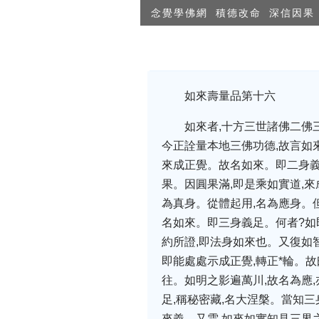
念覺學佛網
積德改命
深信因果
如來壽量品第十六
如來者,十方三世諸佛二佛
今正詮量本地三佛功德,故言如
來成正覺。故名如來。即二身義
果。因圓果滿,即是乘如實道,來
為真身。從體起用,名為應身。但
名如來。即三身義足。何者?如即
約所證,即法身如來也。又復如智
即能處處示成正覺,轉正*輪。
往。如明之影遍萬川,故名為應
足,稱秘密藏,名大涅槃。當知三
來義。又雲,如來如實知見三界