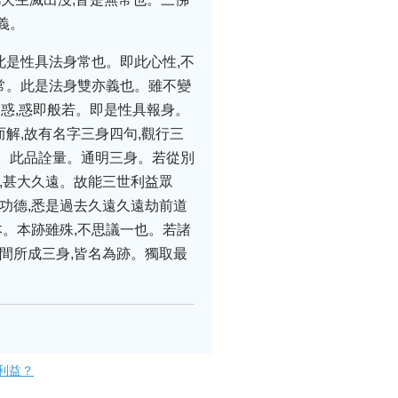
義。
此是性具法身常也。即此心性,不
無常。此是法身雙亦義也。雖不變
起惑,惑即般若。即是性具報身。
解,故有名字三身四句,觀行三
橫。此品詮量。通明三身。若從別
來,甚大久遠。故能三世利益眾
功德,悉是過去久遠久遠劫前道
本。本跡雖殊,不思議一也。若諸
間所成三身,皆名為跡。獨取最
利益？