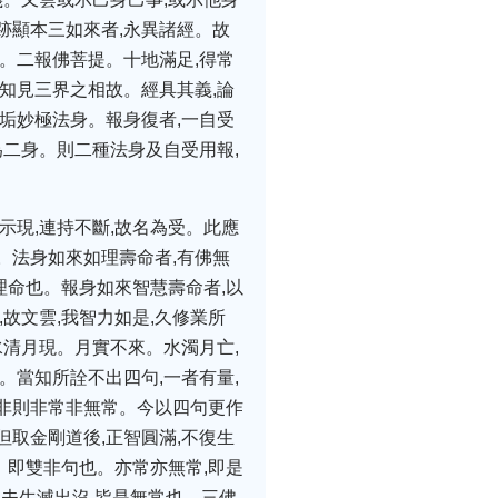
跡顯本三如來者,永異諸經。故
。二報佛菩提。十地滿足,得常
知見三界之相故。經具其義,論
垢妙極法身。報身復者,一自受
為二身。則二種法身及自受用報,
示現,連持不斷,故名為受。此應
。法身如來如理壽命者,有佛無
理命也。報身如來智慧壽命者,以
故文雲,我智力如是,久修業所
水清月現。月實不來。水濁月亡,
。當知所詮不出四句,一者有量,
雙非則非常非無常。今以四句更作
但取金剛道後,正智圓滿,不復生
。即雙非句也。亦常亦無常,即是
凡夫生滅出沒,皆是無常也。三佛