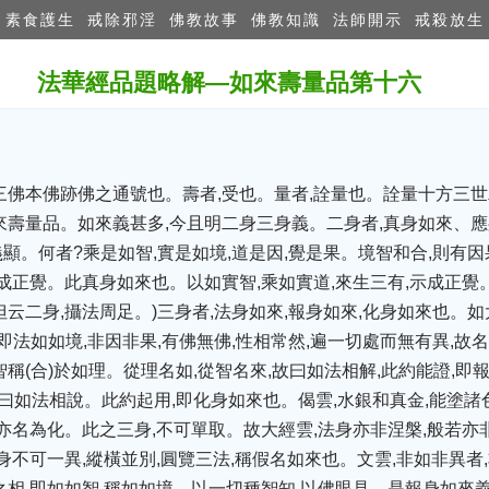
素食護生
戒除邪淫
佛教故事
佛教知識
法師開示
戒殺放生
法華經品題略解—如來壽量品第十六
三佛本佛跡佛之通號也。壽者,受也。量者,詮量也。詮量十方三
來壽量品。如來義甚多,今且明二身三身義。二身者,真身如來、應
顯。何者?乘是如智,實是如境,道是因,覺是果。境智和合,則有因
成正覺。此真身如來也。以如實智,乘如實道,來生三有,示成正覺
云二身,攝法周足。)三身者,法身如來,報身如來,化身如來也。如
法如如境,非因非果,有佛無佛,性相常然,遍一切處而無有異,故
稱(合)於如理。從理名如,從智名來,故曰如法相解,此約能證,即
故曰如法相說。此約起用,即化身如來也。偈雲,水銀和真金,能塗諸
,亦名為化。此之三身,不可單取。故大經雲,法身亦非涅槃,般若亦
身不可一異,縱橫並別,圓覽三法,稱假名如來也。文雲,非如非異者
之相,即如如智,稱如如境。以一切種智知,以佛眼見。是報身如來