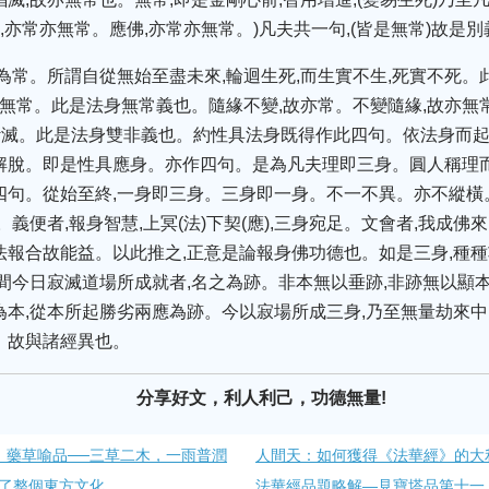
佛,亦常亦無常。應佛,亦常亦無常。)凡夫共一句,(皆是無常)故是別
名為常。所謂自從無始至盡未來,輪迴生死,而生實不生,死實不死。
名為無常。此是法身無常義也。隨緣不變,故亦常。不變隨緣,故亦
非斷滅。此是法身雙非義也。約性具法身既得作此四句。依法身而
解脫。即是性具應身。亦作四句。是為凡夫理即三身。圓人稱理而
四句。從始至終,一身即三身。三身即一身。不一不異。亦不縱
。義便者,報身智慧,上冥(法)下契(應),三身宛足。文會者,我成佛
法報合故能益。以此推之,正意是論報身佛功德也。如是三身,種種
中間今日寂滅道場所成就者,名之為跡。非本無以垂跡,非跡無以顯
為本,從本所起勝劣兩應為跡。今以寂場所成三身,乃至無量劫來中
。故與諸經異也。
分享好文，利人利己，功德無量!
、藥草喻品──三草二木，一雨普潤
人間天：如何獲得《法華經》的大
了整個東方文化
法華經品題略解—見寶塔品第十一