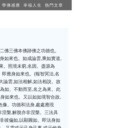
學佛感應
幸福人生
熱門文章
世二佛三佛本佛跡佛之功德也。
身如來也。如成論雲,乘如實道,
果。照境未窮,名因。盡源為
。即應身如來也。(報智冥法,名
大論雲,如法相解,如法相說。故
名為如。不動而至,名之為來。此
報身如來也。又以如如境智合故,
色像。功德和法身,處處應現
非涅槃,解脫亦非涅槃。三法具
,非彼偏如,以顯圓如。即法身如
義。又雲或示己身己事,或示他身