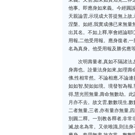
他事。即應身如來義。今經圓說
天親論雲,示現成大菩提無上故
涅槃。如經,我實成佛已來無量
出其名。不如上釋,寧會經論耶
用報,二他受用報。應身復者,
名為真身。他受用報及勝劣應等
次明壽量者,真如不隔諸法
身壽也。詮量法身如來,如理壽
佛,性相常然。不論相應,不論
如如智,契如如境。境發智為報
得,慧光照無量,壽命無數劫。
月亦不去。故文雲,數數現生,
二者無量,三者,亦有量亦無量
別圓二釋。一別教各釋者,非常非
滅,故名為常。又依唯識,則法
應身。套用無盡,故亦常。數數唱