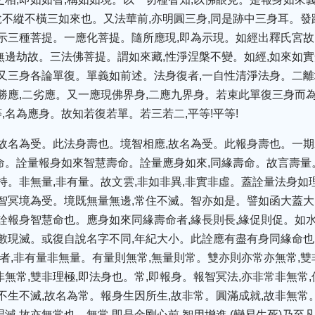
不縱不橫三如來也。又法華前,亦明圓三身,同是跡中三身耳。發
,示三種菩提。一應化菩提。隨所應現,即為示現。如經出釋氏宮故
無邊劫故。三法佛菩提。謂如來藏,性淨涅槃不變。如經,如來如實
!又三身各論單復。單義如前述。法身復者,一自性清淨法身。二離
一勝應,二劣應。又一應現佛界身,二應九界身。若束此單復三身而
,名為應身。故知若復若單。若三若二,平等!平等!
,故名為受。此法身壽也。境智相應,故名為受。此報身壽也。一期
命。詮量報身如來智慧壽命。詮量應身如來,同緣壽命。故言壽量
連持。非無量,非有量。故文雲,非如非異,非實非虛。蓋詮量法身如
,智冥境為受。境既無量無邊,常住不滅。智亦如是。譬如函大蓋大,
此詮報身智慧命也。應身如來同緣壽命者,緣長則長,緣促則促。如
數數現滅。或復自說名字不同,年紀大小。此詮應有盡有身同緣命也
,四者,非有量非無量。有量則無常,無量則常。雙亦則亦常亦無常,
無常,雙非理極,即法身也。常,即報身。報智冥法,亦非常非無常,
身不生不滅,故名為常。報身生因所生,故非常。圓滿成就,故非無常
滅,故亦無常也。無常,即是金剛心前,智用增進,(變易生死)乃至