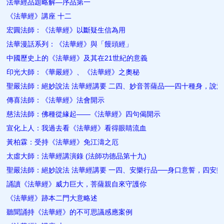
法華經品題略解—序品第一
《法華經》講座 十二
宏圓法師：《法華經》以斷疑生信為用
法華漫話系列：《法華經》與「饅頭經」
中國歷史上的《法華經》及其在21世紀的意義
印光大師：《華嚴經》、《法華經》之奧秘
聖嚴法師：絕妙說法 法華經講要 二四、妙音菩薩品──四十種身，說
傳喜法師：《法華經》法會開示
慈法法師：佛種從緣起——《法華經》四句偈開示
宣化上人：我過去看《法華經》看得眼睛流血
黃柏霖：受持《法華經》免江濤之厄
太虛大師：法華經講演錄 (法師功德品第十九)
聖嚴法師：絕妙說法 法華經講要 一四、安樂行品──身口意誓，四安樂
誦讀《法華經》威力巨大，菩薩親自來守護你
《法華經》跡本二門大意略述
聽聞誦持《法華經》的不可思議感應案例