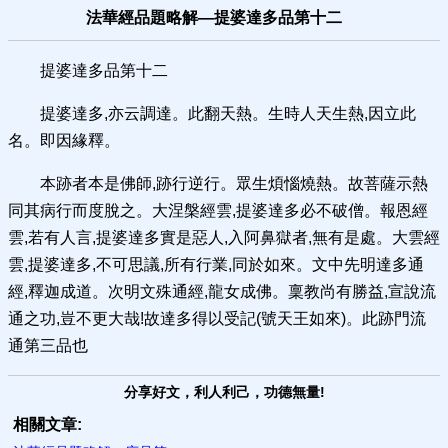
法華經品題略解—提婆達多品第十二
提婆達多品第十二
提婆達多,亦云調達。此翻天熱。生時人天生熱,因立此
名。即因緣釋。
本跡者本是佛師,跡行逆行。眾生煩惱燒熱。故菩薩示熱
同其病行而度脫之。大涅槃經雲,提婆達多必不破僧。報恩經
雲,若有人言,提婆達多實是惡人,入阿鼻獄者,無有是處。大雲經
雲,提婆達多,不可思議,所有行業,同於如來。文中先明達多通
經,釋迦成道。次明文殊通經,龍女成佛。稟教尚有勝益,宣說流
通之功,豈不更大哉!故達多得以受記(號天王如來)。此跡門流
通第三品也
分享好文，利人利己，功德無量!
相關文章: