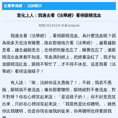
念覺學佛網
:
法師開示
宣化上人：我過去看《法華經》看得眼睛流血
時間:2014/12/4 作者:todayok
我過去看《法華經》，看得眼睛流血。為什麼流血呢？因
為很多天也沒有睡覺，跪在那個地方看《法華經》，越看越願
意看，越念越願意念，念得把吃飯也忘了，睡覺也忘了，連眼
睛流出血來都不知道。等血滴到經上，把經書染紅了，我才知
道眼睛流紅血，眼睛不幫忙了，才不得不休息。這是我看《法
華經》看得這個樣子！
有人說：「唉，法師你這太愚痴了！」不錯，我若不愚
痴，眼睛就不會流血；像你那麼聰明，眼睛絕對不會流血，對
不對呀？你在心裡笑起來說：「是這樣子的！」你不好意思笑
出來，只好在心裡頭笑起來說：「我當然是比你聰明。」雖然
你比我聰明，但是你現在做我的徒弟，你再聰明也得要跟我