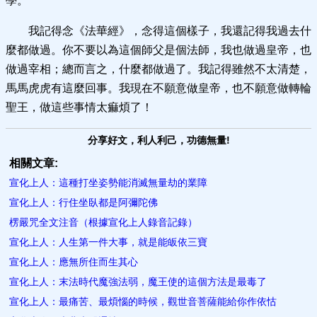
學。
我記得念《法華經》，念得這個樣子，我還記得我過去什
麼都做過。你不要以為這個師父是個法師，我也做過皇帝，也
做過宰相；總而言之，什麼都做過了。我記得雖然不太清楚，
馬馬虎虎有這麼回事。我現在不願意做皇帝，也不願意做轉輪
聖王，做這些事情太痲煩了！
分享好文，利人利己，功德無量!
相關文章:
宣化上人：這種打坐姿勢能消滅無量劫的業障
宣化上人：行住坐臥都是阿彌陀佛
楞嚴咒全文注音（根據宣化上人錄音記錄）
宣化上人：人生第一件大事，就是能皈依三寶
宣化上人：應無所住而生其心
宣化上人：末法時代魔強法弱，魔王使的這個方法是最毒了
宣化上人：最痛苦、最煩惱的時候，觀世音菩薩能給你作依怙