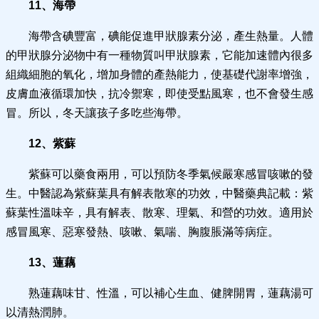
11、海帶
海帶含碘豐富，碘能促進甲狀腺素分泌，產生熱量。人體
的甲狀腺分泌物中有一種物質叫甲狀腺素，它能加速體內很多
組織細胞的氧化，增加身體的產熱能力，使基礎代謝率增強，
皮膚血液循環加快，抗冷禦寒，即使受點風寒，也不會發生感
冒。所以，冬天讓孩子多吃些海帶。
12、紫蘇
紫蘇可以藥食兩用，可以預防冬季氣候嚴寒感冒咳嗽的發
生。中醫認為紫蘇葉具有解表散寒的功效，中醫藥典記載：紫
蘇葉性溫味辛，具有解表、散寒、理氣、和營的功效。適用於
感冒風寒、惡寒發熱、咳嗽、氣喘、胸腹脹滿等病症。
13、蓮藕
熟蓮藕味甘、性溫，可以補心生血、健脾開胃，蓮藕湯可
以清熱潤肺。