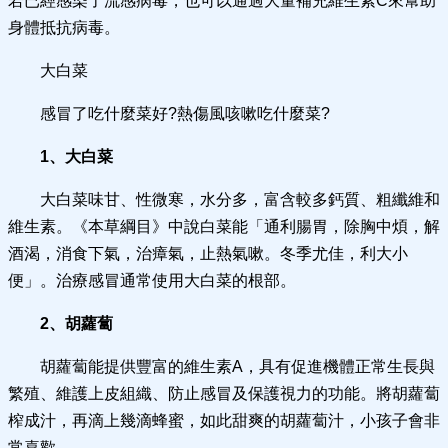
若已經感染了流感病毒，也可以通過大量補充維生素C來幫助
身體抵抗病毒。
大白菜
感冒了吃什麼菜好?熱傷風咳嗽吃什麼菜?
1、大白菜
大白菜味甘、性微寒，水分多，富含較多鈣質、粗纖維和
維生素。《本草綱目》中說白菜能「通利腸胃，除胸中煩，解
酒渴，消食下氣，治瘴氣，止熱氣嗽。冬季尤佳，利大小
便」。治療感冒通常使用大白菜的根部。
2、胡蘿蔔
胡蘿蔔能提供豐富的維生素A，具有促進機體正常生長與
繁殖、維護上皮組織、防止感冒及保護視力的功能。將胡蘿蔔
榨成汁，再滴上幾滴蜂蜜，如此甜爽的胡蘿蔔汁，小孩子會非
常喜歡。