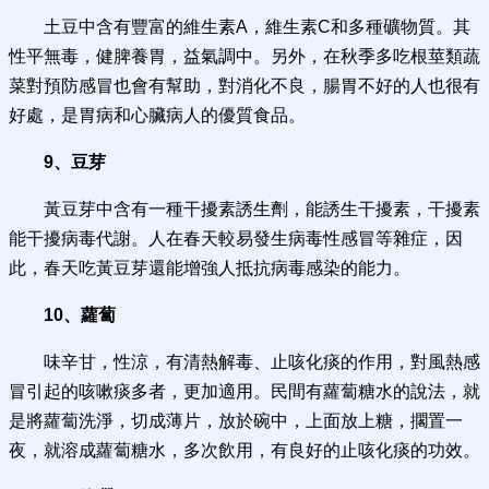
土豆中含有豐富的維生素A，維生素C和多種礦物質。其
性平無毒，健脾養胃，益氣調中。另外，在秋季多吃根莖類蔬
菜對預防感冒也會有幫助，對消化不良，腸胃不好的人也很有
好處，是胃病和心臟病人的優質食品。
9、豆芽
黃豆芽中含有一種干擾素誘生劑，能誘生干擾素，干擾素
能干擾病毒代謝。人在春天較易發生病毒性感冒等雜症，因
此，春天吃黃豆芽還能增強人抵抗病毒感染的能力。
10、蘿蔔
味辛甘，性涼，有清熱解毒、止咳化痰的作用，對風熱感
冒引起的咳嗽痰多者，更加適用。民間有蘿蔔糖水的說法，就
是將蘿蔔洗淨，切成薄片，放於碗中，上面放上糖，擱置一
夜，就溶成蘿蔔糖水，多次飲用，有良好的止咳化痰的功效。