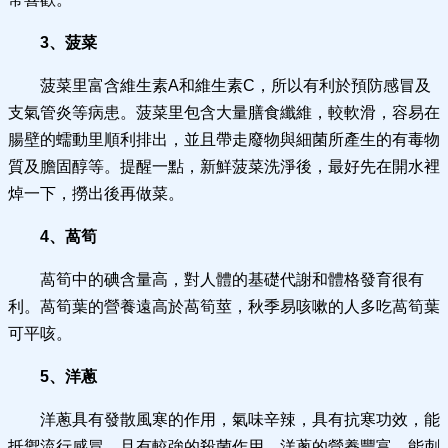
3、菠菜
菠菜里富含維生素A和維生素C，所以有利於預防感冒及
支氣管炎等病患。菠菜里包含大量膳食纖維，較軟滑，容易在
腸壁的蠕動里順利排出，並且帶走廢物與細菌所產生的有毒物
質及膽固醇等。提醒一點，新鮮菠菜洗淨後，最好先在開水裡
焯一下，撈出後再做菜。
4、萵筍
萵筍中的碘含量高，對人體的基礎代謝和體格發育很有
利。萵筍葉的營養遠高於萵筍莖，秋季易咳嗽的人多吃萵筍葉
可平咳。
5、洋蔥
洋蔥具有發散風寒的作用，氣味辛辣，具有抗寒功效，能
抵禦流行感冒，且有較強的殺菌作用。洋蔥的營養豐富，能刺