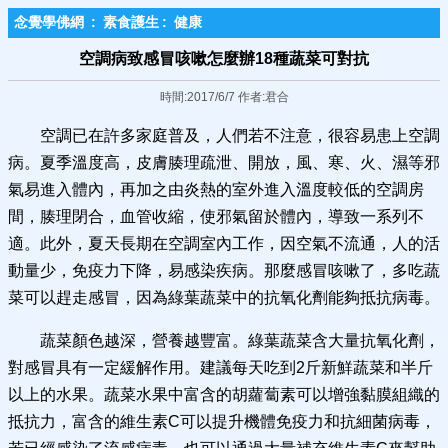
念覺學佛網
:
素食護生
:
健康
空調病致感冒咳嗽怎麼辦18種蔬菜可對抗
時間:2017/6/7 作者:君合
空調已在許多家庭普及，人們若不注意，很容易患上空調
病。夏季溫度高，皮膚腠理疏泄、開放，風、寒、火、濕等邪
氣易進入體內，再加之由炎熱的室外進入溫度較低的空調房
間，腠理閉合，血管收縮，使邪氣留於體內，導致一系列不
適。此外，夏天長期在空調室內工作，因空氣不流通，人的活
動量少，免疫力下降，易感染疾病。那麼感冒咳嗽了，多吃蔬
菜可以趕走感冒，因為綠葉蔬菜中的抗氧化劑能夠抵抗病毒。
蔬菜顏色越深，營養越豐富。綠葉蔬菜含大量抗氧化劑，
對感冒具有一定緩解作用。建議每天吃到2斤新鮮蔬菜和半斤
以上的水果。蔬菜水果中富含的胡蘿蔔素可以增強黏膜組織的
抵抗力，富含的維生素C可以提升機體免疫力和抗細菌病毒，