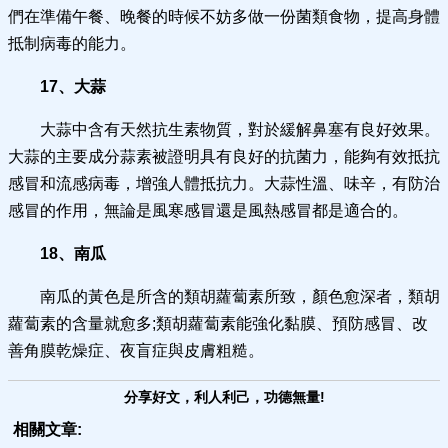
們在準備午餐、晚餐的時候不妨多做一份菌類食物，提高身體
抵制病毒的能力。
17、大蒜
大蒜中含有天然抗生素物質，對於緩解鼻塞有良好效果。
大蒜的主要成分蒜素被證明具有良好的抗菌力，能夠有效抵抗
感冒和流感病毒，增強人體抵抗力。大蒜性溫、味辛，有防治
感冒的作用，無論是風寒感冒還是風熱感冒都是適合的。
18、南瓜
南瓜的黃色是所含的類胡蘿蔔素所致，顏色愈深者，類胡
蘿蔔素的含量就愈多;類胡蘿蔔素能強化黏膜、預防感冒、改
善角膜乾燥症、夜盲症與皮膚粗糙。
分享好文，利人利己，功德無量!
相關文章: