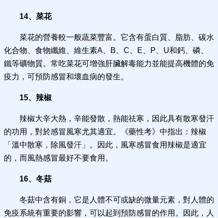
14、菜花
菜花的營養較一般蔬菜豐富。它含有蛋白質、脂肪、碳水
化合物、食物纖維、維生素A、B、C、E、P、U和鈣、磷、
鐵等礦物質。常吃菜花可增強肝臟解毒能力並能提高機體的免
疫力，可預防感冒和壞血病的發生。
15、辣椒
辣椒大辛大熱，辛能發散，熱能祛寒，因此具有散寒發汗
的功用，對於感冒風寒尤其適宜。《藥性考》中指出：辣椒
「溫中散寒，除風發汗」。因此，風寒感冒食用辣椒是適宜
的，而風熱感冒最好不要食用。
16、冬菇
冬菇中含有銅，它是人體不可或缺的微量元素，對人體的
免疫系統有重要的影響，可以起到預防感冒的作用。因此，人