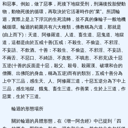
和惡事。例如，做了惡事，死後下地獄受刑，刑滿後投胎變動
物，動物死後的循環，再取決於它活著時作的"業"。所謂輪
迴，實際上是上下浮沉的生死流轉，並不真的像輪子一般地機
械循環。輪迴的範圍共有六大種類，佛教稱為六道，那就是
(由上而下)：天道、阿修羅道、人道、畜生道、惡鬼道、地獄
道，這都是由於五戒十善(五戒：不殺生、不偷盜、不邪淫、
不妄語、不飲酒。十善：不殺生、不偷盜、不邪淫、不妄語、
不兩舌、不惡口、不綺語、不貪慾、不嗔恚、不邪見)及十惡
五逆(十善的反面是十惡，殺父、殺母、殺羅漢、破壞和合的
僧團、出佛陀的身血，稱為五逆)而有的類別，五戒十善分為
上中下三品，感生天、人、阿修羅三道，十惡五逆分為下中上
三品，感生地獄、餓鬼、畜生三道。作善業，生於上三道，作
惡業，生於下三道。
輪迴的形態場所
關於輪迴的具體形態，在《增一阿含經》中已提到「四