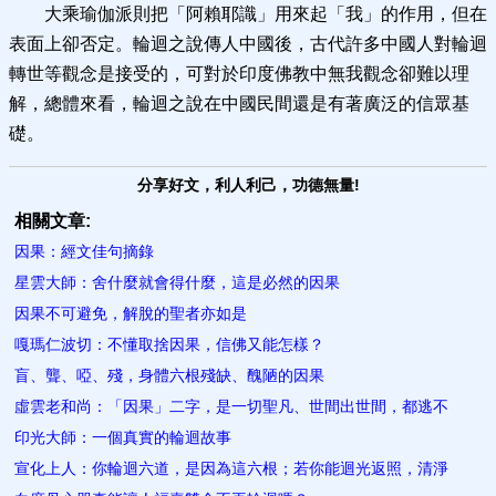
大乘瑜伽派則把「阿賴耶識」用來起「我」的作用，但在
表面上卻否定。輪迴之說傳人中國後，古代許多中國人對輪迴
轉世等觀念是接受的，可對於印度佛教中無我觀念卻難以理
解，總體來看，輪迴之說在中國民間還是有著廣泛的信眾基
礎。
分享好文，利人利己，功德無量!
相關文章:
因果：經文佳句摘錄
星雲大師：舍什麼就會得什麼，這是必然的因果
因果不可避免，解脫的聖者​亦如是
嘎瑪仁波切：不懂取捨因果，信佛又能怎樣？
盲、聾、啞、殘，身體六根殘缺、醜陋的因果
虛雲老和尚：「因果」二字，是一切聖凡、世間出世間，都逃不
印光大師：一個真實的輪迴故事
宣化上人：你輪迴六道，是因為這六根；若你能迴光返照，清淨