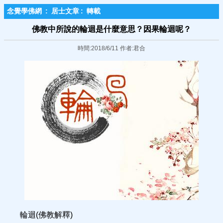
念覺學佛網
:
居士文章
:
轉載
佛教中所說的輪迴是什麼意思？因果輪迴呢？
時間:2018/6/11 作者:君合
輪迴(佛教解釋)