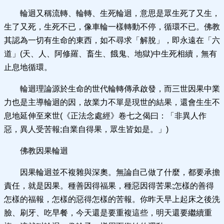
輪迴又稱流轉、輪轉、生死輪迴，意思是眾生死了又生，
生了又死，生死不已，像車輪一樣轉動不停，循環不已。佛教
其認為一切有生命的東西，如不尋求「解脫」，即永遠在「六
道」(天、人、阿修羅、畜生、餓鬼、地獄)中生死相續，無有
止息地循環。
輪迴理論源於生命的世代輪轉傳承啟發，而三世因果中業
力也是主導輪迴的因，故業力不單是現世的結果，還會生生不
息地延伸至來世(《正法念處經》卷七之偈曰：「非異人作
惡，異人受苦報;自業自得果，眾生皆如是。」)
佛教因果輪迴
因果輪迴並不複雜與深奧。無論自己做了什麼，都要承擔
責任，就是因果。種善因得福果，種惡因得苦果;怎樣的善得
怎樣的福報，怎樣的惡得怎樣的苦報。你昨天早上起床之後洗
臉、刷牙、吃早餐，今天還是要重複這些，明天還要繼續重