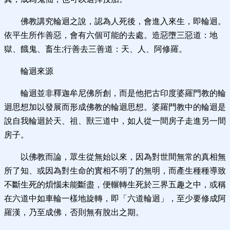
佛教講究輪迴之說，認為人死後，會進入來生，即輪迴。
依平生所作善惡，會有六個可能的去處。造惡墮三惡道：地
獄、餓鬼、畜生;行善去三善道：天、人、阿修羅。
輪迴來源
輪迴並非釋迦牟尼佛所創，而是他把古印度婆羅門教的輪
迴思想加以發展而形成佛教的輪迴思想。婆羅門教中的輪迴是
說自我輪迴於天、祖、獸三道中，如人從一間房子走進另一間
房子。
以佛教而論，眾生從無始以來，因為對世間無常的真相無
所了知、或因為對生命的實相不明了的無明，而產生種種導致
不斷生死的煩惱未能斷盡，便輾轉生死於三界五趣之中，或稱
在六道中如車輪一樣地旋轉，即「六道輪迴」，至少要修成阿
羅漢，乃至成佛，否則無有脫出之期。