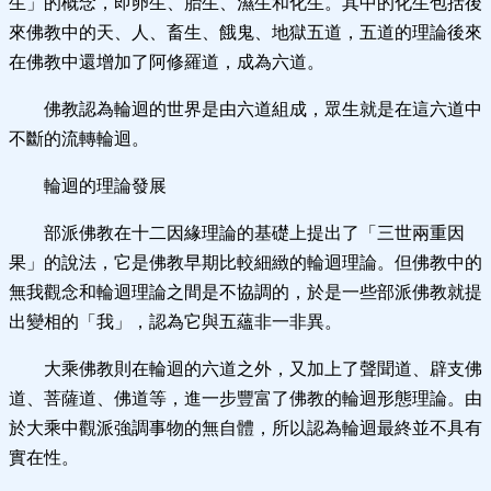
生」的概念，即卵生、胎生、濕生和化生。其中的化生包括後
來佛教中的天、人、畜生、餓鬼、地獄五道，五道的理論後來
在佛教中還增加了阿修羅道，成為六道。
佛教認為輪迴的世界是由六道組成，眾生就是在這六道中
不斷的流轉輪迴。
輪迴的理論發展
部派佛教在十二因緣理論的基礎上提出了「三世兩重因
果」的說法，它是佛教早期比較細緻的輪迴理論。但佛教中的
無我觀念和輪迴理論之間是不協調的，於是一些部派佛教就提
出變相的「我」，認為它與五蘊非一非異。
大乘佛教則在輪迴的六道之外，又加上了聲聞道、辟支佛
道、菩薩道、佛道等，進一步豐富了佛教的輪迴形態理論。由
於大乘中觀派強調事物的無自體，所以認為輪迴最終並不具有
實在性。