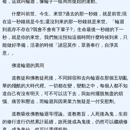
複，這就叫輪迴，像輪子一樣周而復始的運動。
什麼叫前世、今生、來世?過去的那一秒鐘，就是前世;現
在這一秒鐘就是今生;還沒到來的那一秒鐘就是來世。「輪迴
到底存不存在?我會不會有下輩子?」生命最後一秒鐘的下一
秒，就是你的來世。我們無法預知這個時間什麼時候到來，只
能做好準備，活著的時候「諸惡莫作，眾善奉行，自淨其
意」。
佛道輪迴的異同
道教徒和佛教徒死後，不同歸宿和去向輪迴在那個五胡亂
華的殘酷的大時代裡。一切都在變，變動之中，每個人都不知
道自己有沒有明天，可不可以活下去，與如何擺脫無盡的煩
惱、痛苦和壓迫，而輪迴與因果業力無疑是一付安慰劑。
道教吸收佛教輪迴等理論。道教教旨，人死後為鬼，生前
的修行道行仍然累計延續，故死後成為鬼後，仍然可以繼續修
真，成為鬼仙，也可以選擇投胎。