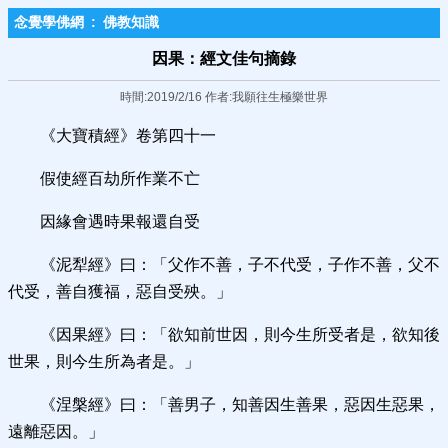
念覺學佛網
:
佛教知識
因果：經文佳句摘錄
時間:2019/2/16 作者:我願往生極樂世界
《大寶積經》卷第四十一
假使經百劫所作業不亡
因緣會遇時果報還自受
《泥犁經》曰：「父作不善，子不代受，子作不善，父不
代受，善自獲福，惡自受殃。」
《因果經》曰：「欲知前世因，則今生所受者是，欲知後
世果，則今生所為者是。」
《涅槃經》曰：「善男子，知善因生善果，惡因生惡果，
遠離惡因。」