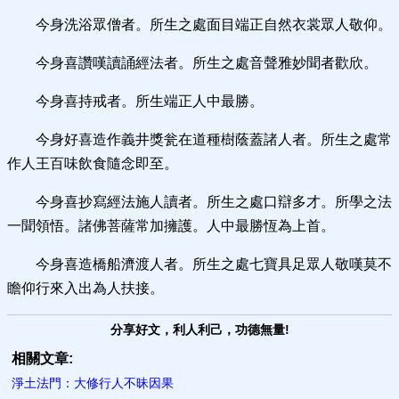
今身洗浴眾僧者。所生之處面目端正自然衣裳眾人敬仰。
今身喜讚嘆讀誦經法者。所生之處音聲雅妙聞者歡欣。
今身喜持戒者。所生端正人中最勝。
今身好喜造作義井獎瓮在道種樹蔭蓋諸人者。所生之處常
作人王百味飲食隨念即至。
今身喜抄寫經法施人讀者。所生之處口辯多才。所學之法
一聞領悟。諸佛菩薩常加擁護。人中最勝恆為上首。
今身喜造橋船濟渡人者。所生之處七寶具足眾人敬嘆莫不
瞻仰行來入出為人扶接。
分享好文，利人利己，功德無量!
相關文章:
淨土法門：大修行人不昧因果