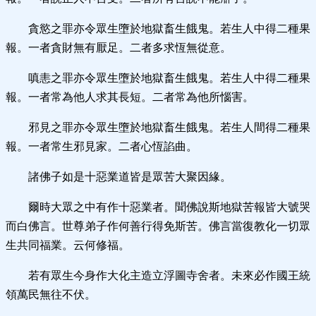
貪慾之罪亦令眾生墮於地獄畜生餓鬼。若生人中得二種果
報。一者貪財無有厭足。二者多求恆無從意。
嗔恚之罪亦令眾生墮於地獄畜生餓鬼。若生人中得二種果
報。一者常為他人求其長短。二者常為他所惱害。
邪見之罪亦令眾生墮於地獄畜生餓鬼。若生人間得二種果
報。一者常生邪見家。二者心恆諂曲。
諸佛子如是十惡業道皆是眾苦大聚因緣。
爾時大眾之中有作十惡業者。聞佛說斯地獄苦報皆大號哭
而白佛言。世尊弟子作何善行得免斯苦。佛言當復教化一切眾
生共同福業。云何修福。
若有眾生今身作大化主造立浮圖寺舍者。未來必作國王統
領萬民無往不伏。