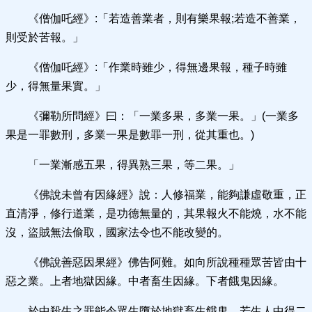
《僧伽吒經》:「若造善業者，則有樂果報;若造不善業，
則受於苦報。」
《僧伽吒經》:「作業時雖少，得無邊果報，種子時雖
少，得無量果實。」
《彌勒所問經》曰：「一業多果，多業一果。」(一業多
果是一罪數刑，多業一果是數罪一刑，從其重也。)
「一業漸感五果，得異熟三果，等二果。」
《佛說未曾有因緣經》說：人修福業，能夠謙虛敬重，正
直清淨，修行道業，是功德無量的，其果報火不能燒，水不能
沒，盜賊無法偷取，國家法令也不能改變的。
《佛說善惡因果經》佛告阿難。如向所說種種眾苦皆由十
惡之業。上者地獄因緣。中者畜生因緣。下者餓鬼因緣。
於中殺生之罪能令眾生墮於地獄畜生餓鬼。若生人中得二