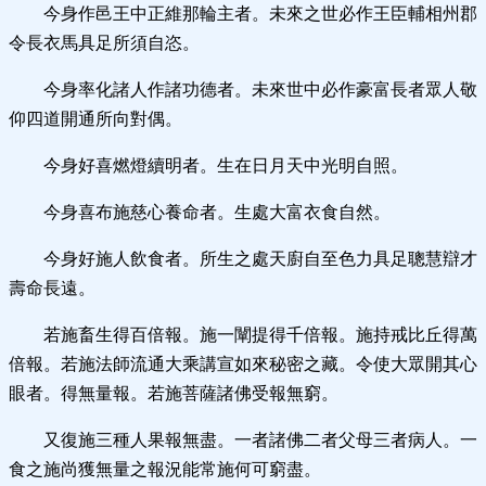
今身作邑王中正維那輪主者。未來之世必作王臣輔相州郡
令長衣馬具足所須自恣。
今身率化諸人作諸功德者。未來世中必作豪富長者眾人敬
仰四道開通所向對偶。
今身好喜燃燈續明者。生在日月天中光明自照。
今身喜布施慈心養命者。生處大富衣食自然。
今身好施人飲食者。所生之處天廚自至色力具足聰慧辯才
壽命長遠。
若施畜生得百倍報。施一闡提得千倍報。施持戒比丘得萬
倍報。若施法師流通大乘講宣如來秘密之藏。令使大眾開其心
眼者。得無量報。若施菩薩諸佛受報無窮。
又復施三種人果報無盡。一者諸佛二者父母三者病人。一
食之施尚獲無量之報況能常施何可窮盡。