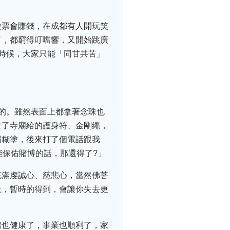
股票會賺錢，在成都有人開玩笑
了，都窮得叮噹響，又開始跳廣
時候，大家只能「同甘共苦」
的。雖然表面上都拿著念珠也
拿了寺廟給的護身符、金剛繩，
塌糊塗，後來打了個電話跟我
能保佑賭博的話，那還得了?」
充滿虔誠心、慈悲心，當然佛菩
上，暫時的得到，會讓你失去更
體也健康了，事業也順利了，家