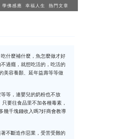
學佛感應
幸福人生
熱門文章
，吃什麼補什麼，魚怎麼做才好
物不過癮，就想吃活的，吃活的
的美容養顏、延年益壽等等做
胺等等，連嬰兒的奶粉也不放
，只要往食品里不加各種毒素，
多幾千塊錢收入嗎?奸商會教導
隨著不斷造作惡業，受苦受難的