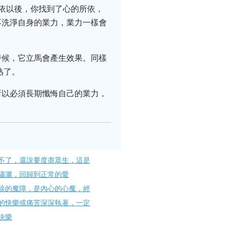
依以後，你找到了心的所依，
不洗淨自身的業力，業力一樣會
時候，它立馬會產生效果。同樣
熟了。
所以必須長期懺悔自己的業力，
不了，還說要度盡眾生，這是
瀟灑，回歸到正常的愛
除的魔障，是內心的心魔，經
的快樂或痛苦深深執著，一定
快樂