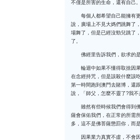
不僅是所害的生命，還有自己
每個人都希望自己能擁有
說，廣場上不見大媽們跳舞了
場舞了，但是已經沒勁兒跳了
了。
佛經里告訴我們，欲求的
輪迴中如果不懂得取捨因
在念經持咒，但是該殺什麼該
第一時間跑到澳門去賭博，還
說，「師父，怎麼不靈了?我不
雖然有些時候我們會得到
薩會保佑我們，在正常的所需
多，這不是佛菩薩懲罰你，而
因果業力真實不虛，不會