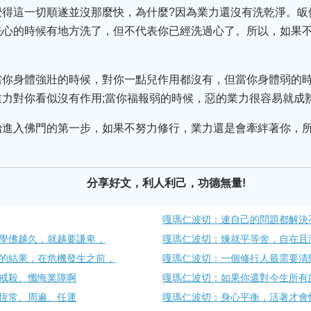
覺得這一切順遂並沒那麼快，為什麼?因為業力還沒有洗乾淨。皈
洗心的時候有地方洗了，但不代表你已經洗過心了。所以，如果
當你身體強壯的時候，對你一點兒作用都沒有，但當你身體弱的
力對你看似沒有作用;當你福報弱的時候，惡的業力很容易就成
始進入佛門的第一步，如果不努力修行，業力還是會牽絆著你，
分享好文，利人利己，功德無量!
嘎瑪仁波切：連自己的問題都解決
學佛越久，就越要謙卑，
嘎瑪仁波切：煉就平等舍，自在且
的結果，在危機發生之前，
嘎瑪仁波切：一個修行人最需要清
戒殺、懺悔業障啊
嘎瑪仁波切：如果你還對今生所有
恆常、周遍、任運
嘎瑪仁波切：身心平衡，活著才會