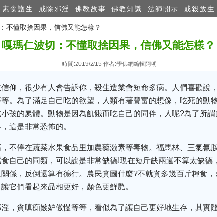
素食護生
戒除邪淫
佛教故事
佛教知識
法師開示
戒殺放生
波切：不懂取捨因果，信佛又能怎樣？
嘎瑪仁波切：不懂取捨因果，信佛又能怎樣？
時間:2019/2/15 作者:學佛網編輯阿明
教信仰，很少有人會告訴你，殺生造業會短命多病。人們喜歡說
等等。為了滿足自己吃的欲望，人類有著豐富的想像，吃死的動
吃小孩的屍體。動物是因為飢餓而吃自己的同伴，人呢?為了所謂
事，這是非常恐怖的。
高，不停在蔬菜水果食品里加農藥激素等毒物。福馬林、三氯氰
食自己的同類，可以說是非常缺德!現在短斤缺兩還不算太缺德
關係，反倒還算有德行。農民貪圖什麼?不就貪多幾百斤糧食，
，讓它們看起來品相更好，顏色更鮮艷。
邪淫，貪嗔痴嫉妒傲慢等等，看似為了讓自己更好地生存，其實