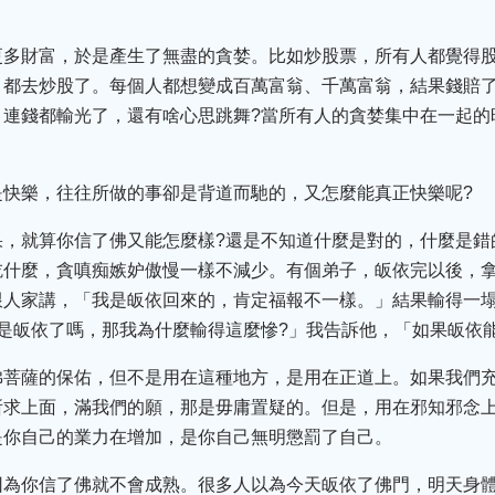
。
更多財富，於是產生了無盡的貪婪。比如炒股票，所有人都覺得
，都去炒股了。每個人都想變成百萬富翁、千萬富翁，結果錢賠
，連錢都輸光了，還有啥心思跳舞?當所有人的貪婪集中在一起的
是快樂，往往所做的事卻是背道而馳的，又怎麼能真正快樂呢?
果，就算你信了佛又能怎麼樣?還是不知道什麼是對的，什麼是錯
吃什麼，貪嗔痴嫉妒傲慢一樣不減少。有個弟子，皈依完以後，
跟人家講，「我是皈依回來的，肯定福報不一樣。」結果輸得一
是皈依了嗎，那我為什麼輸得這麼慘?」我告訴他，「如果皈依
佛菩薩的保佑，但不是用在這種地方，是用在正道上。如果我們
所求上面，滿我們的願，那是毋庸置疑的。但是，用在邪知邪念
是你自己的業力在增加，是你自己無明懲罰了自己。
因為你信了佛就不會成熟。很多人以為今天皈依了佛門，明天身