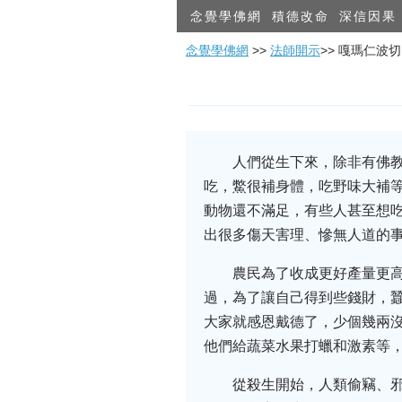
念覺學佛網
積德改命
深信因果
念覺學佛網
>>
法師開示
>> 嘎瑪仁
人們從生下來，除非有佛
吃，鱉很補身體，吃野味大補
動物還不滿足，有些人甚至想
出很多傷天害理、慘無人道的
農民為了收成更好產量更
過，為了讓自己得到些錢財，蠶
大家就感恩戴德了，少個幾兩沒
他們給蔬菜水果打蠟和激素等
從殺生開始，人類偷竊、