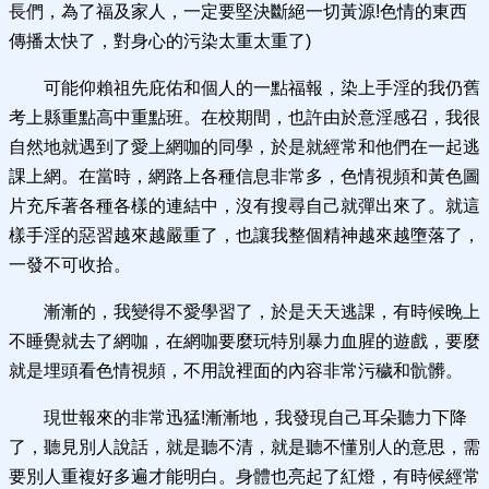
長們，為了福及家人，一定要堅決斷絕一切黃源!色情的東西
傳播太快了，對身心的污染太重太重了)
可能仰賴祖先庇佑和個人的一點福報，染上手淫的我仍舊
考上縣重點高中重點班。在校期間，也許由於意淫感召，我很
自然地就遇到了愛上網咖的同學，於是就經常和他們在一起逃
課上網。在當時，網路上各種信息非常多，色情視頻和黃色圖
片充斥著各種各樣的連結中，沒有搜尋自己就彈出來了。就這
樣手淫的惡習越來越嚴重了，也讓我整個精神越來越墮落了，
一發不可收拾。
漸漸的，我變得不愛學習了，於是天天逃課，有時候晚上
不睡覺就去了網咖，在網咖要麼玩特別暴力血腥的遊戲，要麼
就是埋頭看色情視頻，不用說裡面的內容非常污穢和骯髒。
現世報來的非常迅猛!漸漸地，我發現自己耳朵聽力下降
了，聽見別人說話，就是聽不清，就是聽不懂別人的意思，需
要別人重複好多遍才能明白。身體也亮起了紅燈，有時候經常