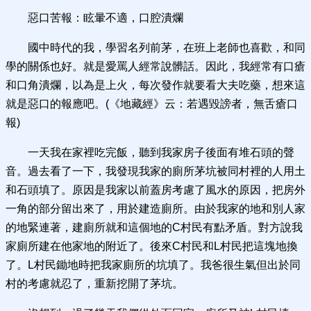
惡口苦報：眩暈不適，口腔潰爛
國中時代的我，學習名列前茅，在班上老師也喜歡，和同
學的關係也好。就是愛罵人經常說髒話。因此，我經常有口瘡
和口角潰爛，以為是上火，每次發作就要看大夫吃藥，想來這
就是惡口的報應吧。(《地藏經》云：若遇毀謗者，無舌瘡口
報)
一天我在家裡吃完飯，聽到我家房子後面有堆石頭的聲
音。過去看了一下，我發現我家的廁所茅坑被同村裡的人用土
和石頭填了。原因是我家以前蓋房考慮了風水的原因，把房外
一角的部分留出來了，用於建造廁所。由於我家的地和別人家
的地緊連著，建廁所就和這個地的C村民有點矛盾。對方說我
家廁所建在他家地的附近了。後來C村民和L村民把這塊地換
了。L村民鋤地時把我家廁所的坑填了。我爸很生氣但出於同
村的考慮就忍了，重新挖開了茅坑。