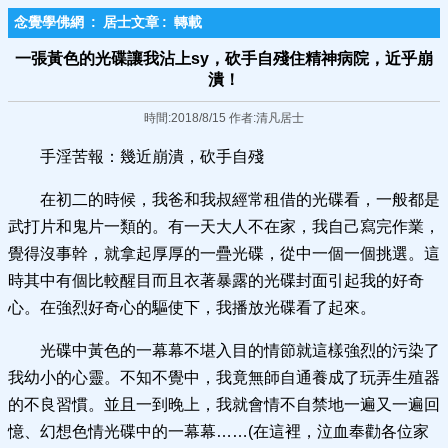
念覺學佛網
:
居士文章
:
轉載
一張黃色的光碟讓我沾上sy，砍手自殘住精神病院，近乎崩
潰！
時間:2018/8/15 作者:清凡居士
手淫苦報：幾近崩潰，砍手自殘
在初二的時候，我爸和我叔經常租借的光碟看，一般都是
武打片和鬼片一類的。有一天大人不在家，我自己寫完作業，
覺得沒事幹，就拿起厚厚的一疊光碟，從中一個一個挑選。這
時其中有個比較醒目而且衣著暴露的光碟封面引起我的好奇
心。在強烈好奇心的驅使下，我播放光碟看了起來。
光碟中黃色的一幕幕不堪入目的情節就這樣強烈的污染了
我幼小的心靈。不知不覺中，我竟無師自通養成了玩弄生殖器
的不良習慣。並且一到晚上，我就會情不自禁地一遍又一遍回
憶、幻想色情光碟中的一幕幕……(在這裡，泣血奉勸各位家