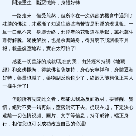
聞法重生：斷惡懺悔，身體好轉
一路走來，備受煎熬，但所幸在一次偶然的機會中遇到了
殊勝的佛法，才逐漸了知過往這些痛苦皆是邪淫的現世報。一
旦一口氣不來，身壞命終，邪淫者的花報還在地獄，萬死萬生
難得解脫。縱使解脫，也是余習隨身，得貧窮下賤諸根不具
報，報盡復墮地獄，實在太可怕了!
感恩一切善緣的成就!現在的我，由於經常持誦《地藏
經》和念佛懺悔，得蒙佛菩薩加持，身心安寧祥和，身體逐漸
好轉，藥量也減了，藥物副反應也少了，終於又能夠像正常人
一樣生活了!
但願所有見聞此文者，都能以我為反面教材，要警醒、覺
悟，絕對不要一錯再錯，墮落消沉下去。從現在起，下定決心
遠離一切色情視頻、圖片、文字等信息，持守戒律，端正身
行，相信您也可以成功改造自己的命運!