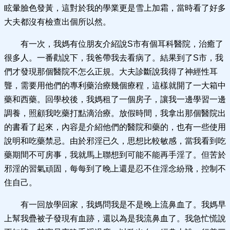
眩暈臉色發黃，這對於我的學業更是雪上加霜，當時看了好多
大夫都沒有檢查出個所以然。
有一次，我媽有位朋友介紹說S市有個耳科醫院，治癒了
很多人。一番勸說下，我爸帶我去看病了。結果到了S市，我
們才發現那個醫院不怎么正規。大夫診斷說我得了神經性耳
聾，需要用他們的專利藥治療幾個療程，這樣就開了一大箱中
藥和西藥。回學校後，我媽租了一個房子，讓我一邊學習一邊
調養，照顧我吃藥打點滴治療。放假時間，我拿出那個醫院出
的書看了起來，內容是介紹他們的醫院和藥的，也有一些使用
說明和吃藥禁忌。由於邪淫已久，思想比較敏感，當我看到吃
藥期間不可房事，我就馬上聯想到可能不能再手淫了。但苦於
邪淫的習氣頑固，每每到了晚上還是忍不住淫念紛飛，控制不
住自己。
有一回放學回家，我媽問我是不是晚上流鼻血了。我媽早
上幫我疊被子發現有血跡，還以為是我流鼻血了。我急忙慌說