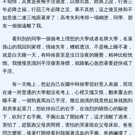
不知情，其實是夜晚手淫過度，以致出血。經典上說，行善三
年必降之福，行惡三年必降之災。果不其然，這之後災殃和不
如意接二連三地跟著來了：高考失利考得一塌糊塗，同學、朋
友一個個遠離了我。
看到別的同學一個個考上理想的大學或者名牌大學，名落
孫山的我回到家裡，情緒失常，糟糕透頂。不是晚上睡不著，
就是白天睡一天，有時候甚至是沒日沒夜的睡覺，精神比較恍
惚。我慢慢意識到手淫傷害身體，就賭氣心急想著要趕快戒了
手淫。
有一天晚上，想起自己在國中時候學習好受人表揚，而現
在連一所普通的大學都沒有考上，心裡又惱又恨，翻來覆去的
睡不著，一個勁責罵自己手淫。幾近崩潰的我竟然起身就跑到
廚房拿起菜刀，想砍掉自己的右手，在強烈的嗔恨心的驅使
下，砍到了右手腕。手腕出血了開始疼了，這才清醒了過來，
害怕了，趕緊跑父母房間裡，害怕的哭著跪在父母床前。爸爸
問怎麼呢，接著打開燈看到我握著流血的手腕。爸媽嚇壞了，