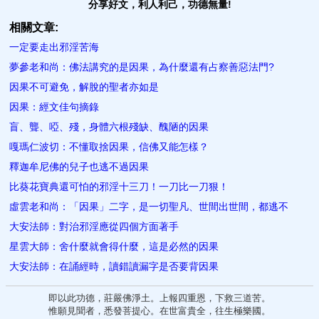
分享好文，利人利己，功德無量!
相關文章:
一定要走出邪淫苦海
夢參老和尚：佛法講究的是因果，為什麼還有占察善惡法門?
因果不可避免，解脫的聖者​亦如是
因果：經文佳句摘錄
盲、聾、啞、殘，身體六根殘缺、醜陋的因果
嘎瑪仁波切：不懂取捨因果，信佛又能怎樣？
釋迦牟尼佛的兒子也逃不過因果
比葵花寶典還可怕的邪淫十三刀！一刀比一刀狠！
虛雲老和尚：「因果」二字，是一切聖凡、世間出世間，都逃不
大安法師：對治邪淫應從四個方面著手
星雲大師：舍什麼就會得什麼，這是必然的因果
大安法師：在誦經時，讀錯讀漏​字是否要背因果
即以此功德，莊嚴佛淨土。上報四重恩，下救三道苦。
惟願見聞者，悉發菩提心。在世富貴全，往生極樂國。