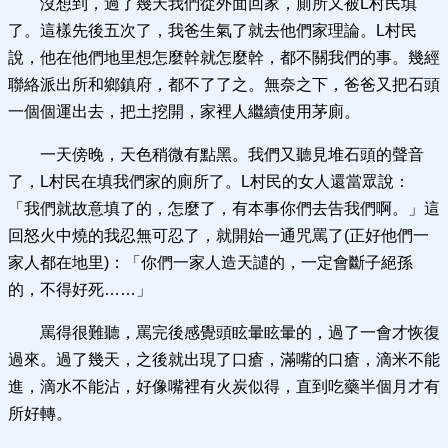
沒想到，過了幾天我們從外面回家，廁所又被L村民填
了。這樣先後五次了，我爸生氣了就去他們家理論。L村民
說，他在他們地里想怎麼幹就怎麼幹，都不關我們的事。幾經
聯絡派出所和鄉鎮府，都不了了之。無奈之下，爸爸又把石頭
一個個運出去，把土挖開，家裡人繼續使用茅廁。
一天傍晚，天色稍微有點黑。我們又聽見堆石頭的聲音
了，L村民在填我們家的廁所了。L村民的女人還當眾說：
「我們就故意填了的，怎麼了，有本事你們去告我們啊。」這
回怒火中燒的我忍無可忍了，就開始一通咒罵了(正好他們一
家人都在地里)：「你們一家人造天譴的，一定會斷子絕孫
的，不得好死……」
罵得很難聽，罵完後感覺頭眩暈眩暈的，過了一會才恢復
過來。過了幾天，之後就出現了口瘡，滿嘴的口瘡，滴米不能
進，滴水不能沾，好像嘴裡有火炭似得，直到吃藥半個月才有
所好轉。