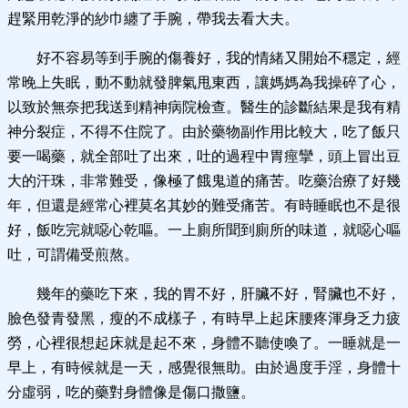
趕緊用乾淨的紗巾纏了手腕，帶我去看大夫。
好不容易等到手腕的傷養好，我的情緒又開始不穩定，經
常晚上失眠，動不動就發脾氣甩東西，讓媽媽為我操碎了心，
以致於無奈把我送到精神病院檢查。醫生的診斷結果是我有精
神分裂症，不得不住院了。由於藥物副作用比較大，吃了飯只
要一喝藥，就全部吐了出來，吐的過程中胃痙攣，頭上冒出豆
大的汗珠，非常難受，像極了餓鬼道的痛苦。吃藥治療了好幾
年，但還是經常心裡莫名其妙的難受痛苦。有時睡眠也不是很
好，飯吃完就噁心乾嘔。一上廁所聞到廁所的味道，就噁心嘔
吐，可謂備受煎熬。
幾年的藥吃下來，我的胃不好，肝臟不好，腎臟也不好，
臉色發青發黑，瘦的不成樣子，有時早上起床腰疼渾身乏力疲
勞，心裡很想起床就是起不來，身體不聽使喚了。一睡就是一
早上，有時候就是一天，感覺很無助。由於過度手淫，身體十
分虛弱，吃的藥對身體像是傷口撒鹽。