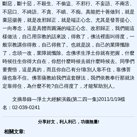
斷惡，斷十惡，不殺生、不偷盜、不邪行、不妄語、不兩舌、
不惡口、不綺語、不貪、不瞋、不痴。真能把十善做到，就是
棄惡揚善，就是改邪歸正，就是端正心念。尤其是發菩提心、
一向專念，這是具體而圓滿的端正心念、改邪歸正，我們能這
樣做法，自己用宗教的話來說，得救了，佛法裡面叫得度，一
般宗教講你得救，自己得救了。也就是說，自己的業障懺除
了，念頭一改，業障就懺除。念佛求生淨土你就有把握，什麼
時候往生你得大自在，你想什麼時候去就什麼時候去。同學們
要覺悟，這是真的，而且你自己有分!靠別人靠不住，靠佛菩
薩也靠不住。佛菩薩教給我們這套辦法，我們依教奉行那就決
定靠得住，為什麼不乾?自己得度了，才能幫助別人。
文摘恭錄—淨土大經解演義(第二四一集)2011/1/19檔
名：02-039-0241
分享好文，利人利己，功德無量!
相關文章: