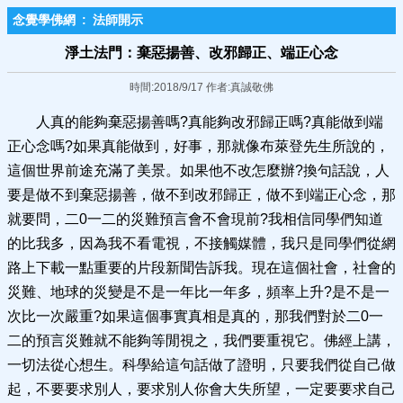
念覺學佛網
:
法師開示
淨土法門：棄惡揚善、改邪歸正、端正心念
時間:2018/9/17 作者:真誠敬佛
人真的能夠棄惡揚善嗎?真能夠改邪歸正嗎?真能做到端
正心念嗎?如果真能做到，好事，那就像布萊登先生所說的，
這個世界前途充滿了美景。如果他不改怎麼辦?換句話說，人
要是做不到棄惡揚善，做不到改邪歸正，做不到端正心念，那
就要問，二0一二的災難預言會不會現前?我相信同學們知道
的比我多，因為我不看電視，不接觸媒體，我只是同學們從網
路上下載一點重要的片段新聞告訴我。現在這個社會，社會的
災難、地球的災變是不是一年比一年多，頻率上升?是不是一
次比一次嚴重?如果這個事實真相是真的，那我們對於二0一
二的預言災難就不能夠等閒視之，我們要重視它。佛經上講，
一切法從心想生。科學給這句話做了證明，只要我們從自己做
起，不要要求別人，要求別人你會大失所望，一定要要求自己