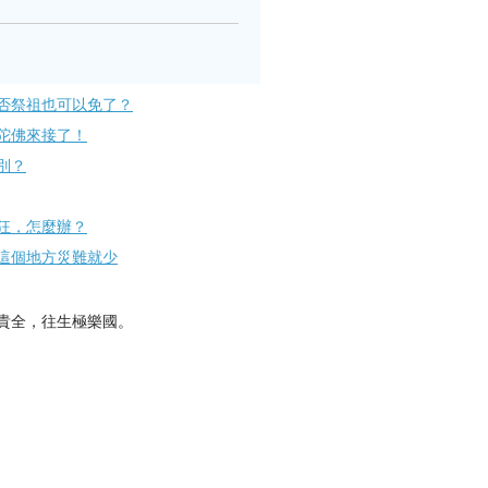
否祭祖也可以免了？
陀佛來接了！
別？
狂，怎麼辦？
這個地方災難就少
貴全，往生極樂國。