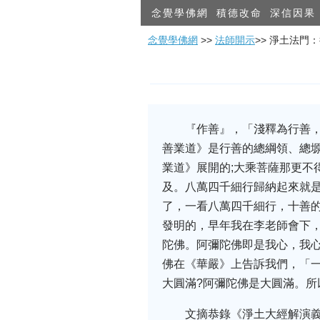
念覺學佛網
積德改命
深信因果
念覺學佛網
>>
法師開示
>> 淨土法門
『作善』，「淺釋為行善
善業道》是行善的總綱領、總
業道》展開的;大乘菩薩那更不
及。八萬四千細行歸納起來就
了，一看八萬四千細行，十善
發明的，早年我在李老師會下
陀佛。阿彌陀佛即是我心，我
佛在《華嚴》上告訴我們，「
大圓滿?阿彌陀佛是大圓滿。
文摘恭錄《淨土大經解演義