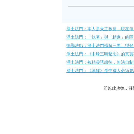
淨土法門：本人是天主教徒，現在每
淨土法門：「執著」與「精進」的區
悟顯法師：淨土法門橫超三界、徑登
淨土法門：《中峰三時繫念》的真實
淨土法門：被精靈誘惑後，無法自制
淨土法門：《孝經》是中國人必須要
即以此功德，莊