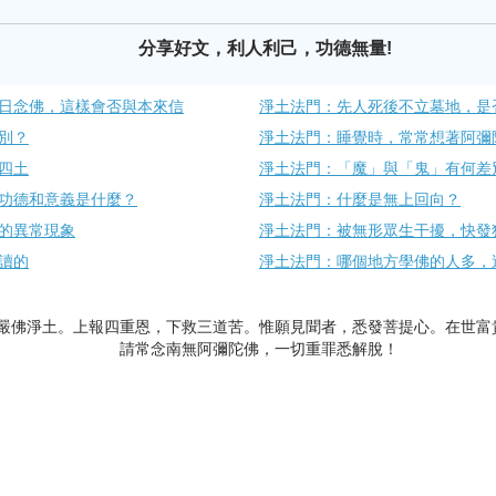
分享好文，利人利己，功德無量!
日念佛，這樣會否與本來信
淨土法門：先人死後不立墓地，是
別？
淨土法門：睡覺時，常常想著阿彌
四土
淨土法門：「魔」與「鬼」有何差
功德和意義是什麼？
淨土法門：什麼是無上回向？
的異常現象
淨土法門：被無形眾生干擾，快發
讀的
淨土法門：哪個地方學佛的人多，
嚴佛淨土。上報四重恩，下救三道苦。惟願見聞者，悉發菩提心。在世富
請常念南無阿彌陀佛，一切重罪悉解脫！