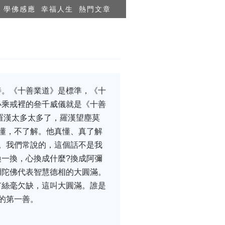
學佛感應
幸福人生
熱門文章
善。《十善業道》是標準，《十
小乘戒裡的叄千威儀就是《十善
羅漢太多太多了，羅漢望塵莫
懂，不了解。他真懂、真了解
。我們常說的，這個話不是我
一換，心換成什麼?換成阿彌
彌陀佛代表智慧德相的大圓滿。
有絲毫欠缺，這叫大圓滿。誰是
的第一善。