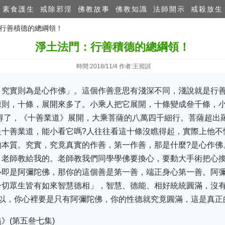
素食護生
戒除邪淫
佛教故事
佛教知識
法師開示
戒殺放生
：行善積德的總綱領！
淨土法門：行善積德的總綱領！
時間:2018/11/4 作者:王習訓
，究實則為是心作佛」。這個作善意思有淺深不同，淺說就是行
塬則，十條，展開來多了。小乘人把它展開，十條變成叄千條，
得了，《十善業道》展開，大乘菩薩的八萬四千細行。菩薩超出
是十善業道，能小看它嗎?人往往看這十條沒瞧得起，實際上他不
的本質。究實，究竟真實的作善，第一作善，那是什麼?是心作佛
，老師教給我的。老師教我們同學學佛要換心，要動大手術把心換
心即是阿彌陀佛，那你的這個善是第一善，端正身心第一善。阿
一切眾生皆有如來智慧德相」，智慧、德能、相好統統圓滿，沒
所以，你心裡要是只有阿彌陀佛，你的性德就究竟圓滿，這是真正
》(第五叄七集)